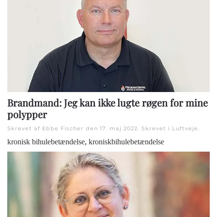
Brandmand: Jeg kan ikke lugte røgen for mine
polypper
Skrevet af Ebbe Fischer den
17. maj 2022
. Skrevet i
Luftveje
.
kronisk bihulebetændelse
,
kroniskbihulebetændelse