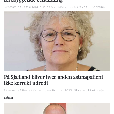
Skrevet af Jette Marinus den
2. juni 2022
. Skrevet i
Luftveje
.
På Sjælland bliver hver anden astmapatient
ikke korrekt udredt
Skrevet af Redaktionen den
19. maj 2022
. Skrevet i
Luftveje
.
astma