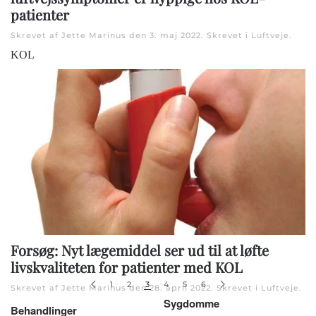
patienter
Skrevet af Jette Marinus den
3. maj 2022
. Skrevet i
Luftveje
.
KOL
Forsøg: Nyt lægemiddel ser ud til at løfte
livskvaliteten for patienter med KOL
1
2
3
4
5
6
Skrevet af Jette Marinus den
28. april 2022
. Skrevet i
Luftveje
.
Sygdomme
Behandlinger