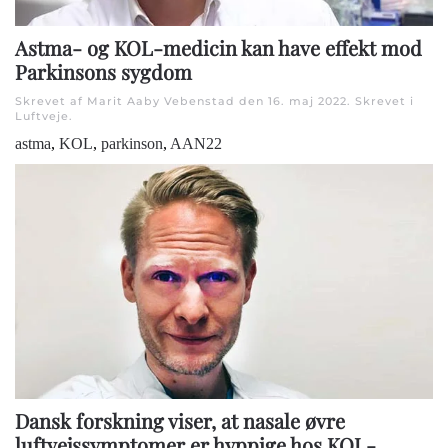
Astma- og KOL-medicin kan have effekt mod
Parkinsons sygdom
Skrevet af Marit Aaby Vebenstad den
16. maj 2022
. Skrevet i
Luftveje
.
astma
,
KOL
,
parkinson
,
AAN22
Dansk forskning viser, at nasale øvre
luftvejssymptomer er hyppige hos KOL-