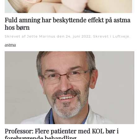
Fuld amning har beskyttende effekt på astma
hos børn
Skrevet af Jette Marinus den
24. juni 2022
. Skrevet i
Luftveje
.
astma
Professor: Flere patienter med KOL bør i
forebyggende behandling