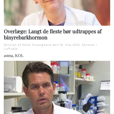
Overlæge: Langt de fleste bør udtrappes af
binyrebarkhormon
Skrevet af Helle Torpegaard den
16. maj 2022
. Skrevet i
Luftveje
.
astma
,
KOL