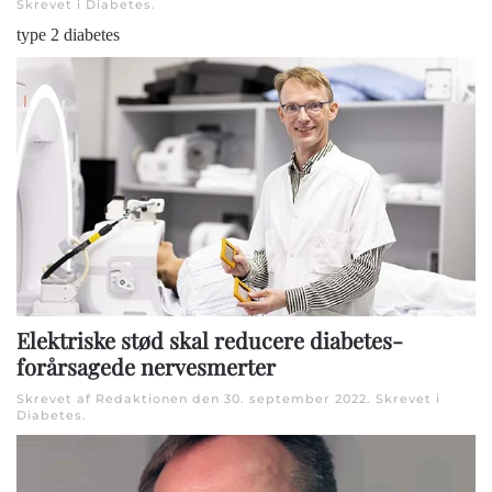
Skrevet i
Diabetes
.
type 2 diabetes
Elektriske stød skal reducere diabetes-
forårsagede nervesmerter
Skrevet af Redaktionen den
30. september 2022
. Skrevet i
Diabetes
.