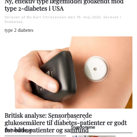
Ny, effektiv type lægemiddel godkendt mod
type 2-diabetes i USA
Skrevet af Bo Karl Christensen den
19. maj 2022
. Skrevet i
Diabetes
.
type 2 diabetes
Britisk analyse: Sensorbaserede
1
2
3
4
glukosemålere til diabetes-patienter er godt
Sygdomme
for både patienter og samfund
Behandlinger