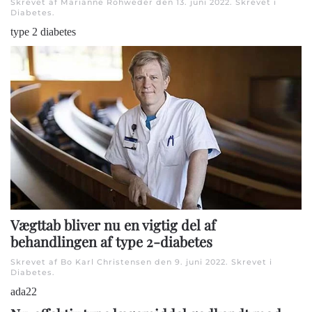
Skrevet af Marianne Rohweder den
13. juni 2022
. Skrevet i
Diabetes
.
type 2 diabetes
Vægttab bliver nu en vigtig del af
behandlingen af type 2-diabetes
Skrevet af Bo Karl Christensen den
9. juni 2022
. Skrevet i
Diabetes
.
ada22