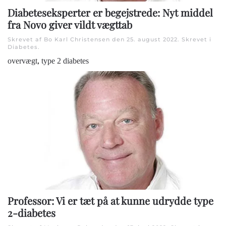
Diabeteseksperter er begejstrede: Nyt middel
fra Novo giver vildt vægttab
Skrevet af Bo Karl Christensen den
25. august 2022
. Skrevet i
Diabetes
.
overvægt
,
type 2 diabetes
Professor: Vi er tæt på at kunne udrydde type
2-diabetes