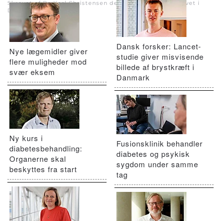
Skrevet af Bo Karl Christensen den
29. april 2022
. Skrevet i
Diabetes
.
Dansk forsker: Lancet-
Nye lægemidler giver
studie giver misvisende
flere muligheder mod
billede af brystkræft i
svær eksem
Danmark
Ny kurs i
Fusionsklinik behandler
diabetesbehandling:
diabetes og psykisk
Organerne skal
sygdom under samme
beskyttes fra start
tag