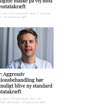
digme måske på vej mod
rostatakræft
Bo Karl Christensen den
5. januar
t i
Prostatakræft
.
: Aggressiv
ionsbehandling bør
muligt blive ny standard
tatakræft
Bo Karl Christensen den
22.
021
. Skrevet i
Prostatakræft
.