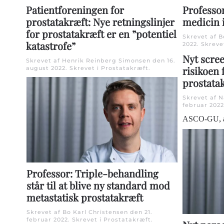
Professor
Patientforeningen for
medicin 
prostatakræft: Nye retningslinjer
for prostatakræft er en ”potentiel
Skrevet af B
katastrofe”
2022
. Skreve
Nyt scre
Skrevet af Henrik Reinberg Simonsen den
16.
risikoen 
august 2022
. Skrevet i
Prostatakræft
.
prostata
Skrevet af 
februar 2022
ASCO-GU
,
Professor: Triple-behandling
står til at blive ny standard mod
metastatisk prostatakræft
Skrevet af Bo Karl Christensen den
21.
februar 2022
. Skrevet i
Prostatakræft
.