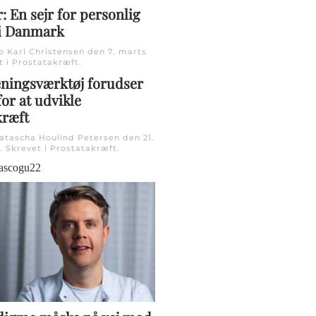
: En sejr for personlig
i Danmark
o Karl Christensen den
7. marts
t i
Prostatakræft
.
eningsværktøj forudser
for at udvikle
kræft
Natascha Houlind Petersen den
21.
. Skrevet i
Prostatakræft
.
ascogu22