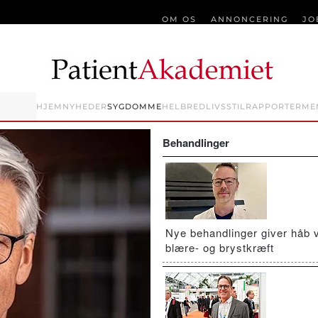
OM OS
ANNONCERING
JO
HJEM
NYHEDER
SYGDOMME
HELBRED
LIVSSTIL
RAPPORTER
ME
Behandlinger
Nye behandlinger giver håb 
blære- og brystkræft