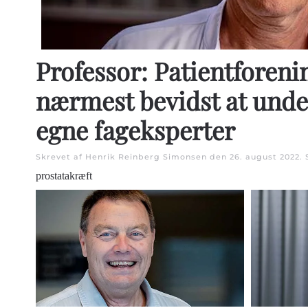
Professor: Patientforeni
nærmest bevidst at unde
egne fageksperter
Skrevet af Henrik Reinberg Simonsen den
26. august 2022
.
prostatakræft