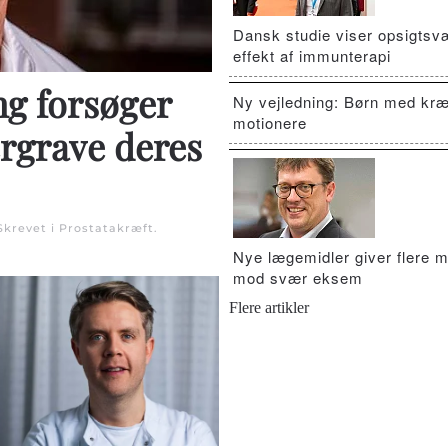
Dansk studie viser opsigts
effekt af immunterapi
ng forsøger
Ny vejledning: Børn med kræ
motionere
rgrave deres
 Skrevet i
Prostatakræft
.
Nye lægemidler giver flere m
mod svær eksem
Flere artikler