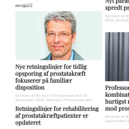
Nyt para
ascogu22
spredt p
Skrevet af 
2022
. Skreve
Nye retningslinjer for tidlig
opsporing af prostatakræft
fokuserer på familiær
disposition
Professor
kombinat
Skrevet af Bo Karl Christensen den
13.
hurtigst 
december 2022
. Skrevet i
Prostatakræft
.
mod pros
Retningslinjer for rehabilitering
af prostatakræftpatienter er
Skrevet af 
opdateret
september 2