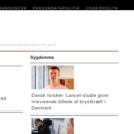
BANNONCER
PERSONDATAPOLITIK
COOKIEPOLITK
NINGER
MØDER
KRÆFTPLAN 5
Sygdomme
Dansk forsker: Lancet-studie giver
ved
misvisende billede af brystkræft i
Danmark