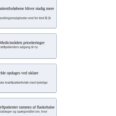
ientforløbene bliver stadig mere
ndlingsmuligheder end for blot få år
edicinrådets prioriteringer
æftpatienters adgang til ny
fælde opdages ved uklare
iske kræftpakkeforløb med tydelige
ftpatienter rammes af flaskehalse
iallæger og spørgsmålet om, hvor