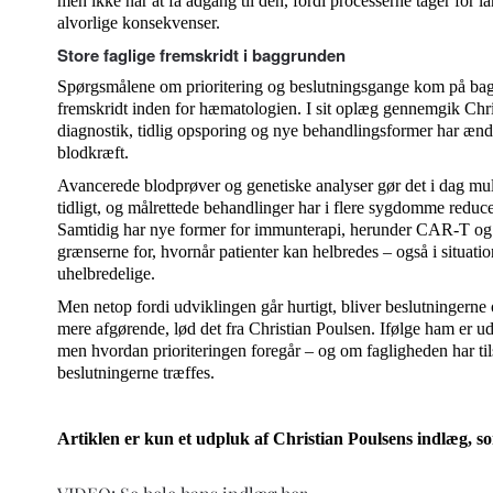
men ikke når at få adgang til den, fordi processerne tager for la
alvorlige konsekvenser.
Store faglige fremskridt i baggrunden
Spørgsmålene om prioritering og beslutningsgange kom på bag
fremskridt inden for hæmatologien. I sit oplæg gennemgik Chr
diagnostik, tidlig opsporing og nye behandlingsformer har ænd
blodkræft.
Avancerede blodprøver og genetiske analyser gør det i dag m
tidligt, og målrettede behandlinger har i flere sygdomme reducere
Samtidig har nye former for immunterapi, herunder CAR-T og bis
grænserne for, hvornår patienter kan helbredes – også i situation
uhelbredelige.
Men netop fordi udviklingen går hurtigt, bliver beslutningerne
mere afgørende, lød det fra Christian Poulsen. Ifølge ham er udf
men hvordan prioriteringen foregår – og om fagligheden har til
beslutningerne træffes.
Artiklen er kun et udpluk af Christian Poulsens indlæg, 