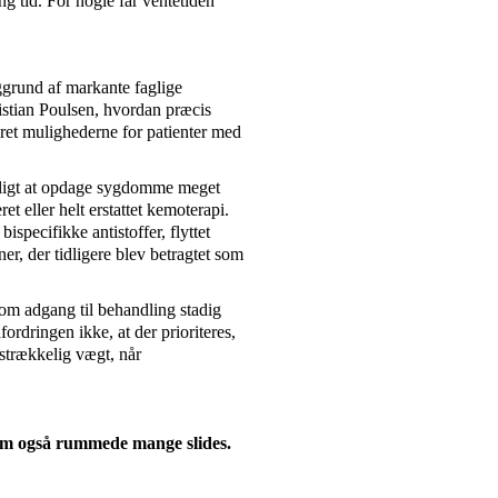
ng tid. For nogle får ventetiden
grund af markante faglige
istian Poulsen, hvordan præcis
ret mulighederne for patienter med
uligt at opdage sygdomme meget
t eller helt erstattet kemoterapi.
pecifikke antistoffer, flyttet
er, der tidligere blev betragtet som
 om adgang til behandling stadig
ordringen ikke, at der prioriteres,
strækkelig vægt, når
som også rummede mange slides.