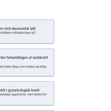
er reelt økonomisk løft
mbitiøse målsætninger på
lytter behandlingen af tarmkræft
lt enkle tiltag som motion og billig
kridt i gynækologisk kræft
rskellige sygdomme, men fælles for