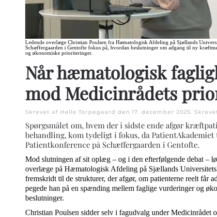
Ledende overlæge Christian Poulsen fra Hæmatologisk Afdeling på Sjællands Universit
Schæffergaarden i Gentofte fokus på, hvordan beslutninger om adgang til ny kræftme
og økonomiske prioriteringer.
Når hæmatologisk faglig
mod Medicinrådets prior
Skrevet af Helle Torpegaard den
17. december 2025
. Skreve
Spørgsmålet om, hvem der i sidste ende afgør kræftpati
behandling, kom tydeligt i fokus, da PatientAkademiet 
Patientkonference på Schæffergaarden i Gentofte.
Mod slutningen af sit oplæg – og i den efterfølgende debat – l
overlæge på Hæmatologisk Afdeling på Sjællands Universitetsho
fremskridt til de strukturer, der afgør, om patienterne reelt får
pegede han på en spænding mellem faglige vurderinger og øko
beslutninger.
Christian Poulsen sidder selv i fagudvalg under Medicinrådet 