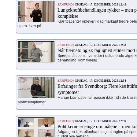
SAMFUND
| ONSDAG, 17. DECEMBER 2025 12:43
Lungekræftbehandlingen rykker – men pat
komplekse
Kræftpatienter oplever i dag markant bedre beha
siden. Især på
SAMFUND
| ONSDAG, 17. DECEMBER 2025 12:58
Når hæmatologisk faglighed støder mod M
Spørgsmålet om, hvem der i sidste ende afgør kr
behandling, kom tydelig
SAMFUND
| ONSDAG, 17. DECEMBER 2025 12:54
Erfaringer fra Svendborg: Flere kræfttil
symptomer
Mange kræftpatienter passer ikke ind i de klass
alarmsymptomer.
SAMFUND
| ONSDAG, 17. DECEMBER 2025 12:59
Politikerne er enige om målene – men kræ
Adgangen til kræftbehandling, manglen på spec
hurtigt nye behandli