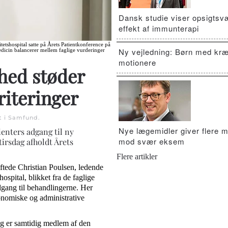
Dansk studie viser opsigts
effekt af immunterapi
etshospital satte på Årets Patientkonference på
Ny vejledning: Børn med kræ
dicin balancerer mellem faglige vurderinger
motionere
hed støder
iteringer
t i
Samfund
.
Nye lægemidler giver flere m
enters adgang til ny
mod svær eksem
tirsdag afholdt Årets
Flere artikler
øftede Christian Poulsen, ledende
spital, blikket fra de faglige
 adgang til behandlingerne. Her
nomiske og administrative
og er samtidig medlem af den