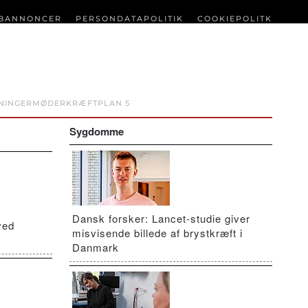
BANNONCER
PERSONDATAPOLITIK
COOKIEPOLITK
NINGER
MØDER
KRÆFTPLAN 5
Sygdomme
Dansk forsker: Lancet-studie giver
ved
misvisende billede af brystkræft i
Danmark