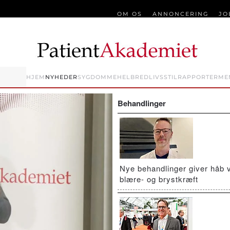
OM OS
ANNONCERING
JO
HJEM
NYHEDER
SYGDOMME
HELBRED
LIVSSTIL
RAPPORTER
ME
Behandlinger
Nye behandlinger giver håb 
blære- og brystkræft