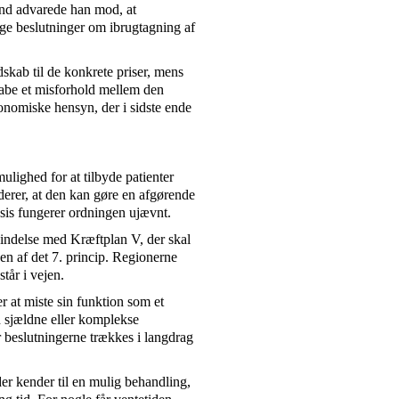
nd advarede han mod, at
lige beslutninger om ibrugtagning af
skab til de konkrete priser, mens
kabe et misforhold mellem den
konomiske hensyn, der i sidste ende
ulighed for at tilbyde patienter
derer, at den kan gøre en afgørende
ksis fungerer ordningen ujævnt.
indelse med Kræftplan V, der skal
gen af det 7. princip. Regionerne
tår i vejen.
r at miste sin funktion som et
ed sjældne eller komplekse
 beslutningerne trækkes i langdrag
er kender til en mulig behandling,