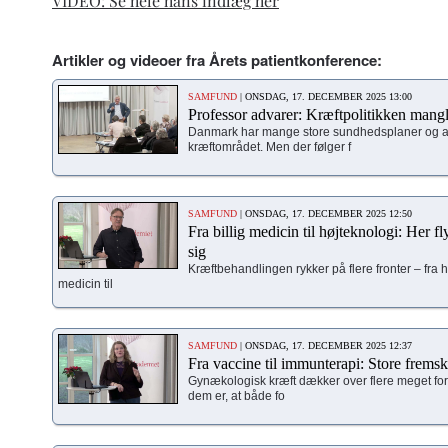
VIDEO: Se hele hans indlæg her
Artikler og videoer fra Årets patientkonference:
SAMFUND
| ONSDAG, 17. DECEMBER 2025 13:00
Professor advarer: Kræftpolitikken mangl
Danmark har mange store sundhedsplaner og a
kræftområdet. Men der følger f
SAMFUND
| ONSDAG, 17. DECEMBER 2025 12:50
Fra billig medicin til højteknologi: Her f
sig
Kræftbehandlingen rykker på flere fronter – fra he
medicin til
SAMFUND
| ONSDAG, 17. DECEMBER 2025 12:37
Fra vaccine til immunterapi: Store frems
Gynækologisk kræft dækker over flere meget fo
dem er, at både fo