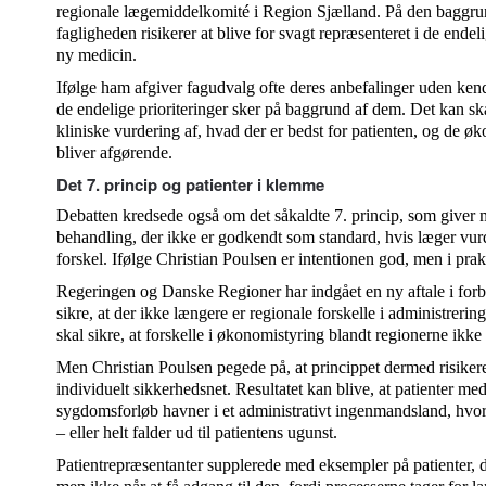
regionale lægemiddelkomité i Region Sjælland. På den baggru
fagligheden risikerer at blive for svagt repræsenteret i de ende
ny medicin.
Ifølge ham afgiver fagudvalg ofte deres anbefalinger uden kend
de endelige prioriteringer sker på baggrund af dem. Det kan s
kliniske vurdering af, hvad der er bedst for patienten, og de ø
bliver afgørende.
Det 7. princip og patienter i klemme
Debatten kredsede også om det såkaldte 7. princip, som giver m
behandling, der ikke er godkendt som standard, hvis læger vur
forskel. Ifølge Christian Poulsen er intentionen god, men i pra
Regeringen og Danske Regioner har indgået en ny aftale i forb
sikre, at der ikke længere er regionale forskelle i administrerin
skal sikre, at forskelle i økonomistyring blandt regionerne ikke s
Men Christian Poulsen pegede på, at princippet dermed risikere
individuelt sikkerhedsnet. Resultatet kan blive, at patienter m
sygdomsforløb havner i et administrativt ingenmandsland, hvor
– eller helt falder ud til patientens ugunst.
Patientrepræsentanter supplerede med eksempler på patienter, d