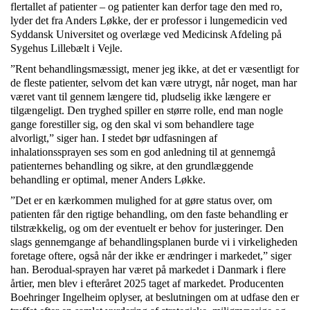
flertallet af patienter – og patienter kan derfor tage den med ro,
lyder det fra Anders Løkke, der er professor i lungemedicin ved
Syddansk Universitet og overlæge ved Medicinsk Afdeling på
Sygehus Lillebælt i Vejle.
”Rent behandlingsmæssigt, mener jeg ikke, at det er væsentligt for
de fleste patienter, selvom det kan være utrygt, når noget, man har
været vant til gennem længere tid, pludselig ikke længere er
tilgængeligt. Den tryghed spiller en større rolle, end man nogle
gange forestiller sig, og den skal vi som behandlere tage
alvorligt,” siger han. I stedet bør udfasningen af
inhalationssprayen ses som en god anledning til at gennemgå
patienternes behandling og sikre, at den grundlæggende
behandling er optimal, mener Anders Løkke.
”Det er en kærkommen mulighed for at gøre status over, om
patienten får den rigtige behandling, om den faste behandling er
tilstrækkelig, og om der eventuelt er behov for justeringer. Den
slags gennemgange af behandlingsplanen burde vi i virkeligheden
foretage oftere, også når der ikke er ændringer i markedet,” siger
han. Berodual-sprayen har været på markedet i Danmark i flere
årtier, men blev i efteråret 2025 taget af markedet. Producenten
Boehringer Ingelheim oplyser, at beslutningen om at udfase den er