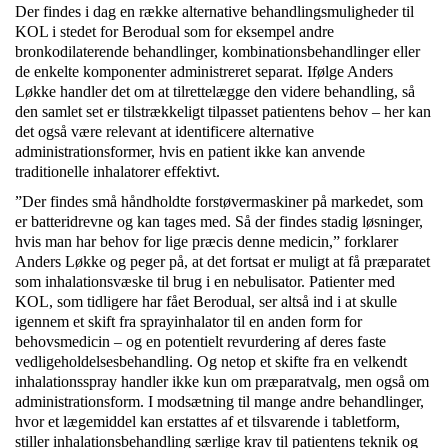
Der findes i dag en række alternative behandlingsmuligheder til
KOL i stedet for Berodual som for eksempel andre
bronkodilaterende behandlinger, kombinationsbehandlinger eller
de enkelte komponenter administreret separat. Ifølge Anders
Løkke handler det om at tilrettelægge den videre behandling, så
den samlet set er tilstrækkeligt tilpasset patientens behov – her kan
det også være relevant at identificere alternative
administrationsformer, hvis en patient ikke kan anvende
traditionelle inhalatorer effektivt.
”Der findes små håndholdte forstøvermaskiner på markedet, som
er batteridrevne og kan tages med. Så der findes stadig løsninger,
hvis man har behov for lige præcis denne medicin,” forklarer
Anders Løkke og peger på, at det fortsat er muligt at få præparatet
som inhalationsvæske til brug i en nebulisator. Patienter med
KOL, som tidligere har fået Berodual, ser altså ind i at skulle
igennem et skift fra sprayinhalator til en anden form for
behovsmedicin – og en potentielt revurdering af deres faste
vedligeholdelsesbehandling. Og netop et skifte fra en velkendt
inhalationsspray handler ikke kun om præparatvalg, men også om
administrationsform. I modsætning til mange andre behandlinger,
hvor et lægemiddel kan erstattes af et tilsvarende i tabletform,
stiller inhalationsbehandling særlige krav til patientens teknik og