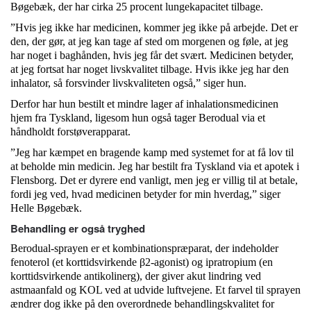
Bøgebæk, der har cirka 25 procent lungekapacitet tilbage.
”Hvis jeg ikke har medicinen, kommer jeg ikke på arbejde. Det er
den, der gør, at jeg kan tage af sted om morgenen og føle, at jeg
har noget i baghånden, hvis jeg får det svært. Medicinen betyder,
at jeg fortsat har noget livskvalitet tilbage. Hvis ikke jeg har den
inhalator, så forsvinder livskvaliteten også,” siger hun.
Derfor har hun bestilt et mindre lager af inhalationsmedicinen
hjem fra Tyskland, ligesom hun også tager Berodual via et
håndholdt forstøverapparat.
”Jeg har kæmpet en bragende kamp med systemet for at få lov til
at beholde min medicin. Jeg har bestilt fra Tyskland via et apotek i
Flensborg. Det er dyrere end vanligt, men jeg er villig til at betale,
fordi jeg ved, hvad medicinen betyder for min hverdag,” siger
Helle Bøgebæk.
Behandling er også tryghed
Berodual-sprayen er et kombinationspræparat, der indeholder
fenoterol (et korttidsvirkende β2-agonist) og ipratropium (en
korttidsvirkende antikolinerg), der giver akut lindring ved
astmaanfald og KOL ved at udvide luftvejene. Et farvel til sprayen
ændrer dog ikke på den overordnede behandlingskvalitet for