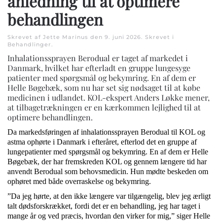
anledning til at optimere
behandlingen
Skrevet af Jette Marinus den
9. juni 2026
. Skrevet i
Behandlinger
.
Inhalationssprayen Berodual er taget af markedet i
Danmark, hvilket har efterladt en gruppe lungesyge
patienter med spørgsmål og bekymring. En af dem er
Helle Bøgebæk, som nu har set sig nødsaget til at købe
medicinen i udlandet. KOL-ekspert Anders Løkke mener,
at tilbagetrækningen er en kærkommen lejlighed til at
optimere behandlingen.
Da markedsføringen af inhalationssprayen Berodual til KOL og
astma ophørte i Danmark i efteråret, efterlod det en gruppe af
lungepatienter med spørgsmål og bekymring. En af dem er Helle
Bøgebæk, der har fremskreden KOL og gennem længere tid har
anvendt Berodual som behovsmedicin. Hun mødte beskeden om
ophøret med både overraskelse og bekymring.
”Da jeg hørte, at den ikke længere var tilgængelig, blev jeg ærligt
talt dødsforskrækket, fordi det er en behandling, jeg har taget i
mange år og ved præcis, hvordan den virker for mig,” siger Helle