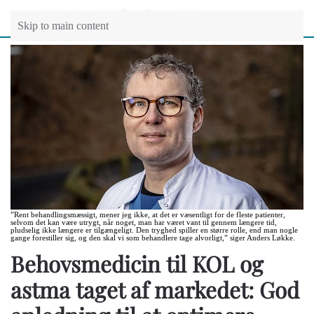
Skip to main content
”Rent behandlingsmæssigt, mener jeg ikke, at det er væsentligt for de fleste patienter,
selvom det kan være utrygt, når noget, man har været vant til gennem længere tid,
pludselig ikke længere er tilgængeligt. Den tryghed spiller en større rolle, end man nogle
gange forestiller sig, og den skal vi som behandlere tage alvorligt,” siger Anders Løkke.
Behovsmedicin til KOL og
astma taget af markedet: God