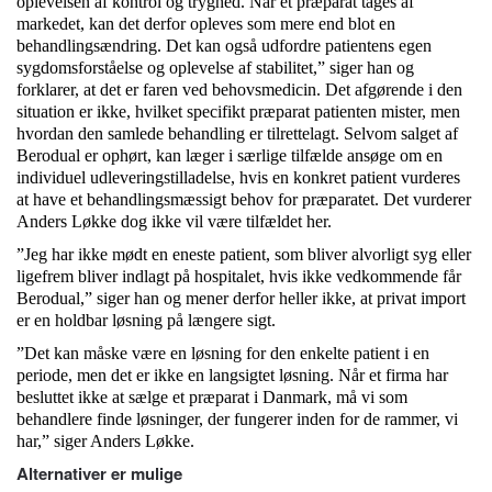
oplevelsen af kontrol og tryghed. Når et præparat tages af
markedet, kan det derfor opleves som mere end blot en
behandlingsændring. Det kan også udfordre patientens egen
sygdomsforståelse og oplevelse af stabilitet,” siger han og
forklarer, at det er faren ved behovsmedicin. Det afgørende i den
situation er ikke, hvilket specifikt præparat patienten mister, men
hvordan den samlede behandling er tilrettelagt. Selvom salget af
Berodual er ophørt, kan læger i særlige tilfælde ansøge om en
individuel udleveringstilladelse, hvis en konkret patient vurderes
at have et behandlingsmæssigt behov for præparatet. Det vurderer
Anders Løkke dog ikke vil være tilfældet her.
”Jeg har ikke mødt en eneste patient, som bliver alvorligt syg eller
ligefrem bliver indlagt på hospitalet, hvis ikke vedkommende får
Berodual,” siger han og mener derfor heller ikke, at privat import
er en holdbar løsning på længere sigt.
”Det kan måske være en løsning for den enkelte patient i en
periode, men det er ikke en langsigtet løsning. Når et firma har
besluttet ikke at sælge et præparat i Danmark, må vi som
behandlere finde løsninger, der fungerer inden for de rammer, vi
har,” siger Anders Løkke.
Alternativer er mulige