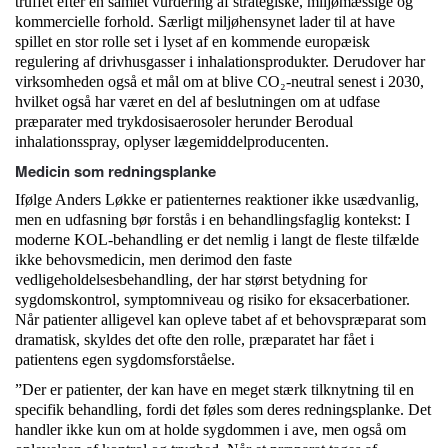
truffet efter en samlet vurdering af strategiske, miljømæssige og
kommercielle forhold. Særligt miljøhensynet lader til at have
spillet en stor rolle set i lyset af en kommende europæisk
regulering af drivhusgasser i inhalationsprodukter. Derudover har
virksomheden også et mål om at blive CO₂-neutral senest i 2030,
hvilket også har været en del af beslutningen om at udfase
præparater med trykdosisaerosoler herunder Berodual
inhalationsspray, oplyser lægemiddelproducenten.
Medicin som redningsplanke
Ifølge Anders Løkke er patienternes reaktioner ikke usædvanlig,
men en udfasning bør forstås i en behandlingsfaglig kontekst: I
moderne KOL-behandling er det nemlig i langt de fleste tilfælde
ikke behovsmedicin, men derimod den faste
vedligeholdelsesbehandling, der har størst betydning for
sygdomskontrol, symptomniveau og risiko for eksacerbationer.
Når patienter alligevel kan opleve tabet af et behovspræparat som
dramatisk, skyldes det ofte den rolle, præparatet har fået i
patientens egen sygdomsforståelse.
”Der er patienter, der kan have en meget stærk tilknytning til en
specifik behandling, fordi det føles som deres redningsplanke. Det
handler ikke kun om at holde sygdommen i ave, men også om