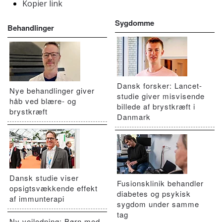
Kopier link
Sygdomme
Behandlinger
Dansk forsker: Lancet-
Nye behandlinger giver
studie giver misvisende
håb ved blære- og
billede af brystkræft i
brystkræft
Danmark
Dansk studie viser
Fusionsklinik behandler
opsigtsvækkende effekt
diabetes og psykisk
af immunterapi
sygdom under samme
tag
Ny vejledning: Børn med