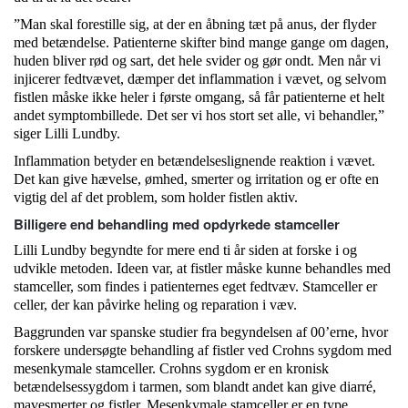
”Man skal forestille sig, at der en åbning tæt på anus, der flyder
med betændelse. Patienterne skifter bind mange gange om dagen,
huden bliver rød og sart, det hele svider og gør ondt. Men når vi
injicerer fedtvævet, dæmper det inflammation i vævet, og selvom
fistlen måske ikke heler i første omgang, så får patienterne et helt
andet symptombillede. Det ser vi hos stort set alle, vi behandler,”
siger Lilli Lundby.
Inflammation betyder en betændelseslignende reaktion i vævet.
Det kan give hævelse, ømhed, smerter og irritation og er ofte en
vigtig del af det problem, som holder fistlen aktiv.
Billigere end behandling med opdyrkede stamceller
Lilli Lundby begyndte for mere end ti år siden at forske i og
udvikle metoden. Ideen var, at fistler måske kunne behandles med
stamceller, som findes i patienternes eget fedtvæv. Stamceller er
celler, der kan påvirke heling og reparation i væv.
Baggrunden var spanske studier fra begyndelsen af 00’erne, hvor
forskere undersøgte behandling af fistler ved Crohns sygdom med
mesenkymale stamceller. Crohns sygdom er en kronisk
betændelsessygdom i tarmen, som blandt andet kan give diarré,
mavesmerter og fistler. Mesenkymale stamceller er en type