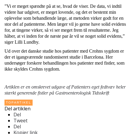
”Vi er meget spændte på at se, hvad de viser. De data, vi indtil
videre har udgivet, er meget lovende, og det er bestemt min
oplevelse som behandlende læge, at metoden virker godt for en
stor del af patienterne. Men læger vil jo gerne have solid evidens
for, at tingene virker, så vi ser meget frem til resultaterne. Jeg
håber, at vi inden for de næste par år vil se noget solid evidens,”
siger Lilli Lundby.
Ud over det danske studie hos patienter med Crohns sygdom er
der et igangværende randomiseret studie i Barcelona. Her
undersøger forskere behandlingen hos patienter med fistler, som
ikke skyldes Crohns sygdom.
Artiklen er en omskrevet udgave af
Patienters eget fedtvæv heler
stærkt generende fistler
på Gastroenterologisk Tidsskrift
TOPARTIKEL
Del artiklen
Del
Tweet
Del
Kopier link