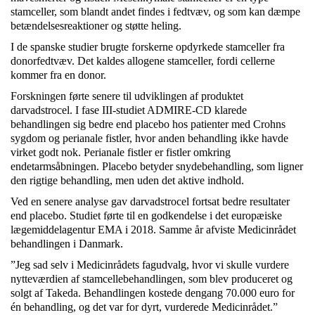
stamceller, som blandt andet findes i fedtvæv, og som kan dæmpe
betændelsesreaktioner og støtte heling.
I de spanske studier brugte forskerne opdyrkede stamceller fra
donorfedtvæv. Det kaldes allogene stamceller, fordi cellerne
kommer fra en donor.
Forskningen førte senere til udviklingen af produktet
darvadstrocel. I fase III-studiet ADMIRE-CD klarede
behandlingen sig bedre end placebo hos patienter med Crohns
sygdom og perianale fistler, hvor anden behandling ikke havde
virket godt nok. Perianale fistler er fistler omkring
endetarmsåbningen. Placebo betyder snydebehandling, som ligner
den rigtige behandling, men uden det aktive indhold.
Ved en senere analyse gav darvadstrocel fortsat bedre resultater
end placebo. Studiet førte til en godkendelse i det europæiske
lægemiddelagentur EMA i 2018. Samme år afviste Medicinrådet
behandlingen i Danmark.
”Jeg sad selv i Medicinrådets fagudvalg, hvor vi skulle vurdere
nytteværdien af stamcellebehandlingen, som blev produceret og
solgt af Takeda. Behandlingen kostede dengang 70.000 euro for
én behandling, og det var for dyrt, vurderede Medicinrådet.”