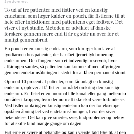
Sygdomme
.
To ud af tre patienter med fistler ved en kunstig
endetarm, som læger kalder en pouch, får fistlerne til at
hele efter injektioner med patientens eget fedtvæv. Det
viser et nyt studie. Metoden er udviklet af danske
forskere gennem mere end ti år og står nu over for et
muligt gennembrud.
En pouch er en kunstig endetarm, som kirurger kan lave af
tyndtarmen hos patienter, der har fået fjernet tyktarmen og
endetarmen. Den fungerer som et indvendigt reservoir, hvor
afføringen samles, så patienten kan komme af med afføringen
gennem endetarmsåbningen i stedet for at få en permanent stomi.
Op mod 10 procent af patienter, som får anlagt en kunstig
endetarm, oplever at få fistler i området omkring den kunstige
endetarm. En fistel er en unormal lille kanal eller gang mellem to
områder i kroppen, hvor der normalt ikke skal være forbindelse.
Ved fistler omkring en kunstig endetarm kan der for eksempel
opstå en åbning tæt ved endetarmsåbningen, hvor der siver
betændelse. Det kan give smerter, svie, hudproblemer og behov
for at skifte bind mange gange om dagen.
Fistlerne er svære at behandle og kan i værste fald føre til, at den