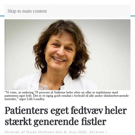
Skip to main content
”Vi viser, at omkring 70 procent af fistlerne heler efter en eller to injektioner med
patientens eget fedt. Det er et rigtig godt resultat i forhold til alle andre sfinkterbevarende
metoder,” siger Lilli Lundby.
Patienters eget fedtvæv heler
stærkt generende fistler
Skrevet af Mads Moltsen den
8. maj 2026
. Skrevet i