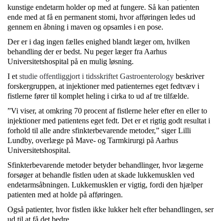
kunstige endetarm holder op med at fungere. Så kan patienten
ende med at få en permanent stomi, hvor afføringen ledes ud
gennem en åbning i maven og opsamles i en pose.
Der er i dag ingen fælles enighed blandt læger om, hvilken
behandling der er bedst. Nu peger læger fra Aarhus
Universitetshospital på en mulig løsning.
I et
studie offentliggjort i tidsskriftet Gastroenterology
beskriver
forskergruppen, at injektioner med patienternes eget fedtvæv i
fistlerne fører til komplet heling i cirka to ud af tre tilfælde.
”Vi viser, at omkring 70 procent af fistlerne heler efter en eller to
injektioner med patientens eget fedt. Det er et rigtig godt resultat i
forhold til alle andre sfinkterbevarende metoder,” siger Lilli
Lundby, overlæge på Mave- og Tarmkirurgi på Aarhus
Universitetshospital.
Sfinkterbevarende metoder betyder behandlinger, hvor lægerne
forsøger at behandle fistlen uden at skade lukkemusklen ved
endetarmsåbningen. Lukkemusklen er vigtig, fordi den hjælper
patienten med at holde på afføringen.
Også patienter, hvor fistlen ikke lukker helt efter behandlingen, ser
ud til at få det bedre.