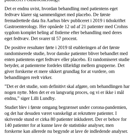
Det er endnu uvist, hvordan behandling med patientens eget
fedtvæv klarer sig sammenlignet med placebo. De første
fremadrettede data fra Aarhus blev publiceret i 2019 i tidsskriftet
Gastroenterology. Her opnåede 12 ud af 21 patienter med Crohns
sygdom komplet heling af fistlerne efter behandling med deres
eget fedtvæv. Det svarer til 57 procent.
De positive resultater førte i 2019 til etableringen af det første
randomiserede studie, hvor danske patienter bliver behandlet med
enten patientens eget fedtvæv eller placebo. Et randomiseret studie
betyder, at patienterne fordeles tilfældigt mellem grupperne. Det
giver forskerne et mere sikkert grundlag for at vurdere, om
behandlingen reelt virker.
”Det er det studie, som definitivt skal afgøre, om behandlingen har
nogen nytte. Men det er en langvarig proces, og vi er ikke i mål
endnu,” siger Lilli Lundby.
Studiet blev i første omgang begrænset under corona-pandemien,
og det har desuden været vanskeligt at rekruttere patienter. I
skrivende stund er cirka 80 patienter inkluderet. Der er behov for
140 patienter for at kunne lave de statistiske analyser, men
forskerne kan allerede nu begynde at lave de indledende analyser.