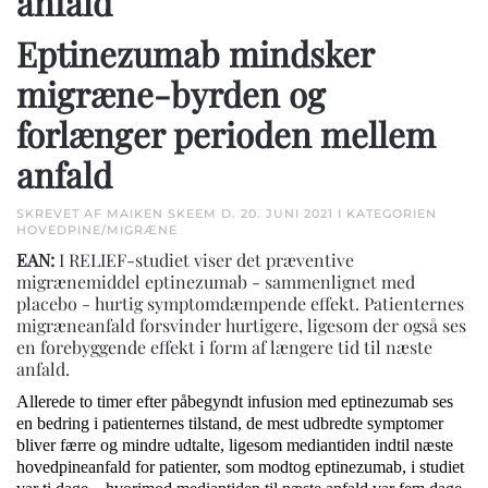
anfald
Eptinezumab mindsker
migræne-byrden og
forlænger perioden mellem
anfald
SKREVET AF MAIKEN SKEEM D.
20. JUNI 2021
I KATEGORIEN
HOVEDPINE/MIGRÆNE
EAN:
I RELIEF-studiet viser det præventive
migrænemiddel eptinezumab - sammenlignet med
placebo - hurtig symptomdæmpende effekt. Patienternes
migræneanfald forsvinder hurtigere, ligesom der også ses
en forebyggende effekt i form af længere tid til næste
anfald.
Allerede to timer efter påbegyndt infusion med eptinezumab ses
en bedring i patienternes tilstand, de mest udbredte symptomer
bliver færre og mindre udtalte, ligesom mediantiden indtil næste
hovedpineanfald for patienter, som modtog eptinezumab, i studiet