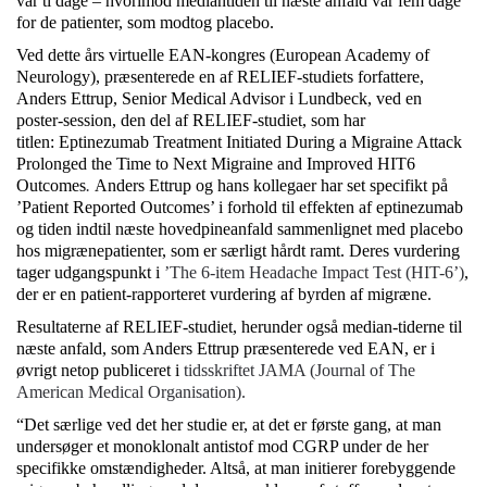
var ti dage – hvorimod mediantiden til næste anfald var fem dage
for de patienter, som modtog placebo.
Ved dette års virtuelle EAN-kongres (European Academy of
Neurology), præsenterede en af RELIEF-studiets forfattere,
Anders Ettrup, Senior Medical Advisor i Lundbeck, ved en
poster-session, den del af RELIEF-studiet, som har
titlen: Eptinezumab Treatment Initiated During a Migraine Attack
Prolonged the Time to Next Migraine and Improved HIT6
Outcomes
.
Anders Ettrup og hans kollegaer har set specifikt på
’Patient Reported Outcomes’ i forhold til effekten af eptinezumab
og tiden indtil næste hovedpineanfald sammenlignet med placebo
hos migrænepatienter, som er særligt hårdt ramt. Deres vurdering
tager udgangspunkt i
’
The 6-item Headache Impact Test (HIT-6’)
,
der er en patient-rapporteret vurdering af byrden af migræne.
Resultaterne af RELIEF-studiet, herunder også median-tiderne til
næste anfald, som Anders Ettrup præsenterede ved EAN, er i
øvrigt netop publiceret i
tidsskriftet JAMA (Journal of The
American Medical Organisation).
“Det særlige ved det her studie er, at det er første gang, at man
undersøger et monoklonalt antistof mod CGRP under de her
specifikke omstændigheder. Altså, at man initierer forebyggende