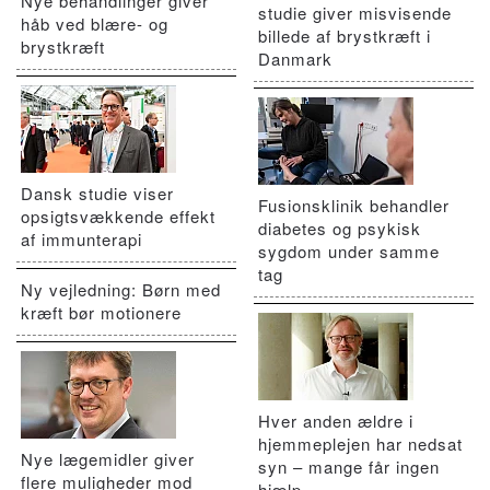
Nye behandlinger giver
studie giver misvisende
håb ved blære- og
billede af brystkræft i
brystkræft
Danmark
Dansk studie viser
Fusionsklinik behandler
opsigtsvækkende effekt
diabetes og psykisk
af immunterapi
sygdom under samme
tag
Ny vejledning: Børn med
kræft bør motionere
Hver anden ældre i
hjemmeplejen har nedsat
Nye lægemidler giver
syn – mange får ingen
flere muligheder mod
hjælp