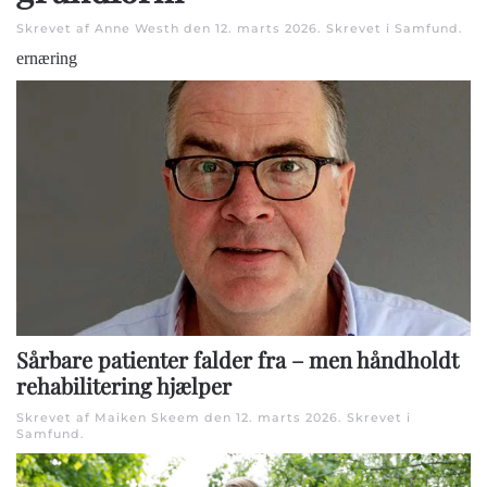
Skrevet af Anne Westh den
12. marts 2026
. Skrevet i
Samfund
.
ernæring
Sårbare patienter falder fra – men håndholdt
rehabilitering hjælper
Skrevet af Maiken Skeem den
12. marts 2026
. Skrevet i
Samfund
.