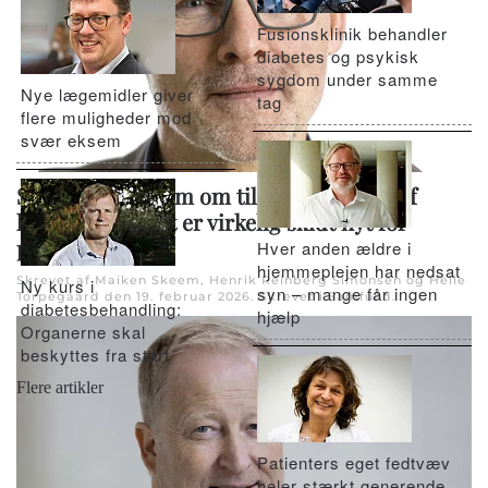
Fusionsklinik behandler
diabetes og psykisk
sygdom under samme
Nye lægemidler giver
tag
flere muligheder mod
svær eksem
Sundhedsøkonom om tilbagetrækning af
lægemiddel: Det er virkelig skidt nyt for
patienterne
Hver anden ældre i
hjemmeplejen har nedsat
Skrevet af Maiken Skeem, Henrik Reinberg Simonsen og Helle
Ny kurs i
syn – mange får ingen
Torpegaard den
19. februar 2026
. Skrevet i
Samfund
.
diabetesbehandling:
hjælp
Organerne skal
beskyttes fra start
Flere artikler
Patienters eget fedtvæv
heler stærkt generende