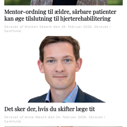
Mentor-ordning til ældre, sårbare patienter
kan øge tilslutning til hjerterehabilitering
Skrevet af Maiken Skeem den
26. februar 2026
. Skrevet i
Samfund
.
Det sker der, hvis du skifter læge tit
Skrevet af Anne Westh den
24. februar 2026
. Skrevet i
Samfund
.