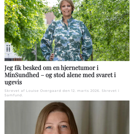
Jeg fik besked om en hjernetumor i
MinSundhed – og stod alene med svaret i
ugevis
Skrevet af Louise Overgaard den
12. marts 2026
. Skrevet i
Samfund
.