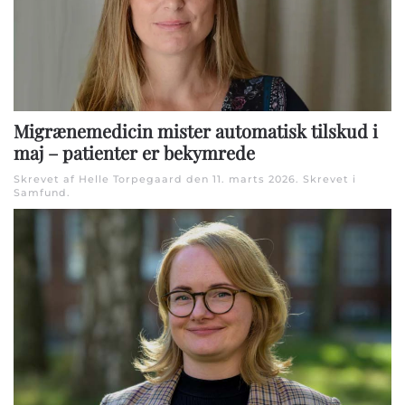
Migrænemedicin mister automatisk tilskud i
maj – patienter er bekymrede
Skrevet af Helle Torpegaard den
11. marts 2026
. Skrevet i
Samfund
.