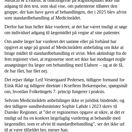
Medicin & Evidens, at onkologerne på Rigshospitalet ikke har
adgang til den test, som skal vise, om patienterne tilhører den
gruppe, der kan have gavn af behandlingen, der i 2025 blev afvist
som standardbehandling af Medicinrådet.
Derfor har hun heller ikke vurderet, at det har været muligt at søge
om individuel adgang til lægemidlet på vegne af sine patienter.
Om andre læger har vurderet det samme eller på forhånd har
opgivet at søge på grund af Medicinrådets anbefaling om ikke at
bruge midlet til standardbehandling er uvist. Men aktindsigt fra de
fem regioner viser, at regionerne stort set ikke har modtaget nogle
ansøgninger fra læger om behandling med Elahere – og at de få,
de har fået, har fået nej.
Det rejser ifølge Leif Vestergaard Pedersen, tidligere formand for
Etisk Råd og tidligere direktør i Kræftens Bekæmpelse, spørgsmål
om, hvordan Folketingets 7. princip fungerer i praksis.
Selvom Medicinrådets anbefalinger ikke er juridisk bindende, og
den tidligere sundhedsminister Sophie Løhde i 2023 skrev til
Danske Regioner, at ”det er regionernes opgave at sikre, at det er
muligt ud fra en konkret lægefaglig vurdering at behandle med
lægemidler, som er afvist til standardbehandling”, ser det ikke ud
til at være tilfældet her, mener han.