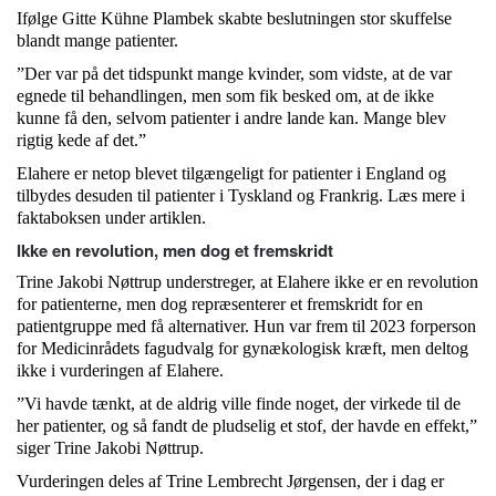
Ifølge Gitte Kühne Plambek skabte beslutningen stor skuffelse
blandt mange patienter.
”Der var på det tidspunkt mange kvinder, som vidste, at de var
egnede til behandlingen, men som fik besked om, at de ikke
kunne få den, selvom patienter i andre lande kan. Mange blev
rigtig kede af det.”
Elahere er netop blevet tilgængeligt for patienter i England og
tilbydes desuden til patienter i Tyskland og Frankrig. Læs mere i
faktaboksen under artiklen.
Ikke en revolution, men dog et fremskridt
Trine Jakobi Nøttrup understreger, at Elahere ikke er en revolution
for patienterne, men dog repræsenterer et fremskridt for en
patientgruppe med få alternativer. Hun var frem til 2023 forperson
for Medicinrådets fagudvalg for gynækologisk kræft, men deltog
ikke i vurderingen af Elahere.
”Vi havde tænkt, at de aldrig ville finde noget, der virkede til de
her patienter, og så fandt de pludselig et stof, der havde en effekt,”
siger Trine Jakobi Nøttrup.
Vurderingen deles af Trine Lembrecht Jørgensen, der i dag er