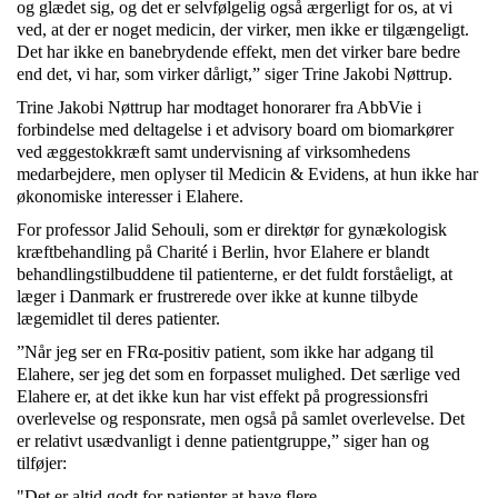
og glædet sig, og det er selvfølgelig også ærgerligt for os, at vi
ved, at der er noget medicin, der virker, men ikke er tilgængeligt.
Det har ikke en banebrydende effekt, men det virker bare bedre
end det, vi har, som virker dårligt,” siger Trine Jakobi Nøttrup.
Trine Jakobi Nøttrup har modtaget honorarer fra AbbVie i
forbindelse med deltagelse i et advisory board om biomarkører
ved æggestokkræft samt undervisning af virksomhedens
medarbejdere, men oplyser til Medicin & Evidens, at hun ikke har
økonomiske interesser i Elahere.
For professor Jalid Sehouli, som er direktør for gynækologisk
kræftbehandling på Charité i Berlin, hvor Elahere er blandt
behandlingstilbuddene til patienterne, er det fuldt forståeligt, at
læger i Danmark er frustrerede over ikke at kunne tilbyde
lægemidlet til deres patienter.
”Når jeg ser en FRα-positiv patient, som ikke har adgang til
Elahere, ser jeg det som en forpasset mulighed. Det særlige ved
Elahere er, at det ikke kun har vist effekt på progressionsfri
overlevelse og responsrate, men også på samlet overlevelse. Det
er relativt usædvanligt i denne patientgruppe,” siger han og
tilføjer:
"Det er altid godt for patienter at have flere