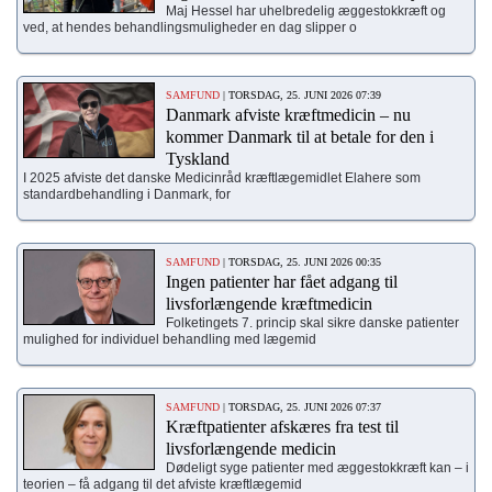
Maj Hessel har uhelbredelig æggestokkræft og
ved, at hendes behandlingsmuligheder en dag slipper o
SAMFUND
| TORSDAG, 25. JUNI 2026 07:39
Danmark afviste kræftmedicin – nu
kommer Danmark til at betale for den i
Tyskland
I 2025 afviste det danske Medicinråd kræftlægemidlet Elahere som
standardbehandling i Danmark, for
SAMFUND
| TORSDAG, 25. JUNI 2026 00:35
Ingen patienter har fået adgang til
livsforlængende kræftmedicin
Folketingets 7. princip skal sikre danske patienter
mulighed for individuel behandling med lægemid
SAMFUND
| TORSDAG, 25. JUNI 2026 07:37
Kræftpatienter afskæres fra test til
livsforlængende medicin
Dødeligt syge patienter med æggestokkræft kan – i
teorien – få adgang til det afviste kræftlægemid