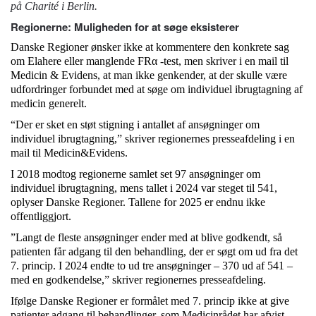
på Charité i Berlin.
Regionerne: Muligheden for at søge eksisterer
Danske Regioner ønsker ikke at kommentere den konkrete sag
om Elahere eller manglende FRα -test, men skriver i en mail til
Medicin & Evidens, at man ikke genkender, at der skulle være
udfordringer forbundet med at søge om individuel ibrugtagning af
medicin generelt.
“Der er sket en støt stigning i antallet af ansøgninger om
individuel ibrugtagning,” skriver regionernes presseafdeling i en
mail til Medicin&Evidens.
I 2018 modtog regionerne samlet set 97 ansøgninger om
individuel ibrugtagning, mens tallet i 2024 var steget til 541,
oplyser Danske Regioner. Tallene for 2025 er endnu ikke
offentliggjort.
”Langt de fleste ansøgninger ender med at blive godkendt, så
patienten får adgang til den behandling, der er søgt om ud fra det
7. princip. I 2024 endte to ud tre ansøgninger – 370 ud af 541 –
med en godkendelse,” skriver regionernes presseafdeling.
Ifølge Danske Regioner er formålet med 7. princip ikke at give
patienter adgang til behandlinger, som Medicinrådet har afvist,