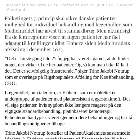
Skrevet af Charlotte Price Hoffmann den
25. juni 2026
. Skrevet
i
Samfund
.
Folketingets 7. princip skal sikre danske patienter
mulighed for individuel behandling med lægemidler, som
Medicinrådet har afvist til standardbrug. Men aktindsigt
fra de fem regioner viser, at ingen patienter har fået
adgang til kræftlægemidlet Elahere siden Medicinrådets
afvisning i december 2025.
”Det er første gang i de 25 år, jeg har været i gamet, at de finder
noget, der virker til de her patienter. Og så kan man ikke få fat i
det. Det er selvfølgelig frustrerende,” siger Trine Jakobi Nøttrup,
som er overlæge på Rigshospitalets Afdeling for Kræftbehandling,
CKO.
Lægemidlet, hun taler om, er Elahere, som er målrettet en
undergruppe af patienter med platinresistent æggestokkræft. Det
vil sige patienter, hvis sygdom ikke længere reagerer på den
vigtigste standardbehandling, platinbaseret kemoterapi.
Patienterne har typisk været igennem flere behandlinger og har få
behandlingsmuligheder tilbage.
Trine Jakobi Nøttrup fortæller til PatientAkademiets søstermedie