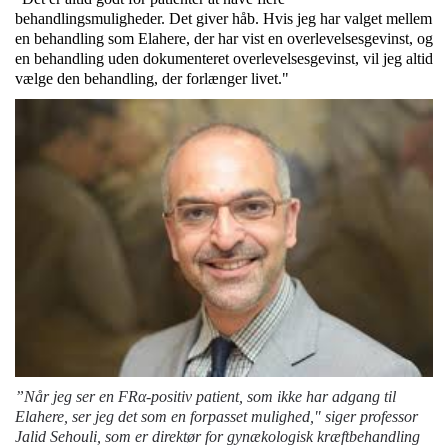
behandlingsmuligheder. Det giver håb. Hvis jeg har valget mellem
en behandling som Elahere, der har vist en overlevelsesgevinst, og
en behandling uden dokumenteret overlevelsesgevinst, vil jeg altid
vælge den behandling, der forlænger livet."
”Når jeg ser en FRα-positiv patient, som ikke har adgang til
Elahere, ser jeg det som en forpasset mulighed," siger professor
Jalid Sehouli, som er direktør for gynækologisk kræftbehandling