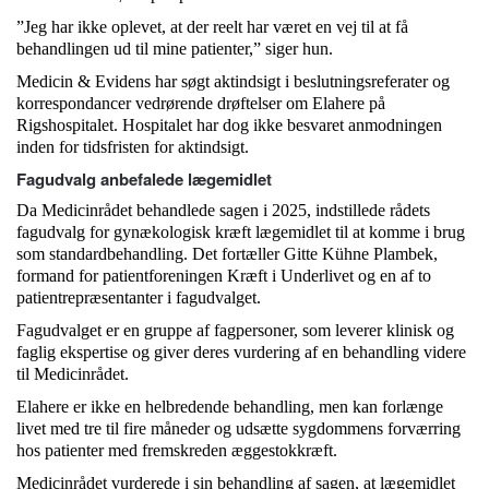
”Jeg har ikke oplevet, at der reelt har været en vej til at få
behandlingen ud til mine patienter,” siger hun.
Medicin & Evidens har søgt aktindsigt i beslutningsreferater og
korrespondancer vedrørende drøftelser om Elahere på
Rigshospitalet. Hospitalet har dog ikke besvaret anmodningen
inden for tidsfristen for aktindsigt.
Fagudvalg anbefalede lægemidlet
Da Medicinrådet behandlede sagen i 2025, indstillede rådets
fagudvalg for gynækologisk kræft lægemidlet til at komme i brug
som standardbehandling. Det fortæller Gitte Kühne Plambek,
formand for patientforeningen Kræft i Underlivet og en af to
patientrepræsentanter i fagudvalget.
Fagudvalget er en gruppe af fagpersoner, som leverer klinisk og
faglig ekspertise og giver deres vurdering af en behandling videre
til Medicinrådet.
Elahere er ikke en helbredende behandling, men kan forlænge
livet med tre til fire måneder og udsætte sygdommens forværring
hos patienter med fremskreden æggestokkræft.
Medicinrådet vurderede i sin behandling af sagen, at lægemidlet