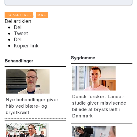
,
TOPARTIKEL
M&E
Del artiklen
Del
Tweet
Del
Kopier link
Sygdomme
Behandlinger
Dansk forsker: Lancet-
Nye behandlinger giver
studie giver misvisende
håb ved blære- og
billede af brystkræft i
brystkræft
Danmark