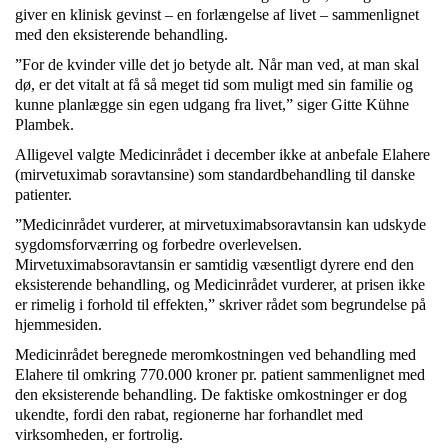
giver en klinisk gevinst – en forlængelse af livet – sammenlignet
med den eksisterende behandling.
”For de kvinder ville det jo betyde alt. Når man ved, at man skal
dø, er det vitalt at få så meget tid som muligt med sin familie og
kunne planlægge sin egen udgang fra livet,” siger Gitte Kühne
Plambek.
Alligevel valgte Medicinrådet i december ikke at anbefale Elahere
(mirvetuximab soravtansine) som standardbehandling til danske
patienter.
”Medicinrådet vurderer, at mirvetuximabsoravtansin kan udskyde
sygdomsforværring og forbedre overlevelsen.
Mirvetuximabsoravtansin er samtidig væsentligt dyrere end den
eksisterende behandling, og Medicinrådet vurderer, at prisen ikke
er rimelig i forhold til effekten,” skriver rådet som begrundelse på
hjemmesiden.
Medicinrådet beregnede meromkostningen ved behandling med
Elahere til omkring 770.000 kroner pr. patient sammenlignet med
den eksisterende behandling. De faktiske omkostninger er dog
ukendte, fordi den rabat, regionerne har forhandlet med
virksomheden, er fortrolig.