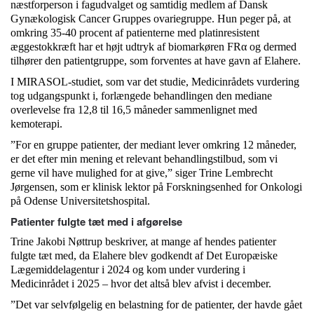
næstforperson i fagudvalget og samtidig medlem af Dansk
Gynækologisk Cancer Gruppes ovariegruppe. Hun peger på, at
omkring 35-40 procent af patienterne med platinresistent
æggestokkræft har et højt udtryk af biomarkøren FRα og dermed
tilhører den patientgruppe, som forventes at have gavn af Elahere.
I MIRASOL-studiet, som var det studie, Medicinrådets vurdering
tog udgangspunkt i, forlængede behandlingen den mediane
overlevelse fra 12,8 til 16,5 måneder sammenlignet med
kemoterapi.
”For en gruppe patienter, der mediant lever omkring 12 måneder,
er det efter min mening et relevant behandlingstilbud, som vi
gerne vil have mulighed for at give,” siger Trine Lembrecht
Jørgensen, som er klinisk lektor på Forskningsenhed for Onkologi
på Odense Universitetshospital.
Patienter fulgte tæt med i afgørelse
Trine Jakobi Nøttrup beskriver, at mange af hendes patienter
fulgte tæt med, da Elahere blev godkendt af Det Europæiske
Lægemiddelagentur i 2024 og kom under vurdering i
Medicinrådet i 2025 – hvor det altså blev afvist i december.
”Det var selvfølgelig en belastning for de patienter, der havde gået