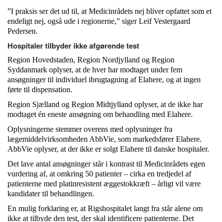
”I praksis ser det ud til, at Medicinrådets nej bliver opfattet som et
endeligt nej, også ude i regionerne,” siger Leif Vestergaard
Pedersen.
Hospitaler tilbyder ikke afgørende test
Region Hovedstaden, Region Nordjylland og Region
Syddanmark oplyser, at de hver har modtaget under fem
ansøgninger til individuel ibrugtagning af Elahere, og at ingen
førte til dispensation.
Region Sjælland og Region Midtjylland oplyser, at de ikke har
modtaget én eneste ansøgning om behandling med Elahere.
Oplysningerne stemmer overens med oplysninger fra
lægemiddelvirksomheden AbbVie, som markedsfører Elahere.
AbbVie oplyser, at der ikke er solgt Elahere til danske hospitaler.
Det lave antal ansøgninger står i kontrast til Medicinrådets egen
vurdering af, at omkring 50 patienter – cirka en tredjedel af
patienterne med platinresistent æggestokkræft – årligt vil være
kandidater til behandlingen.
En mulig forklaring er, at Rigshospitalet langt fra står alene om
ikke at tilbyde den test, der skal identificere patienterne. Det