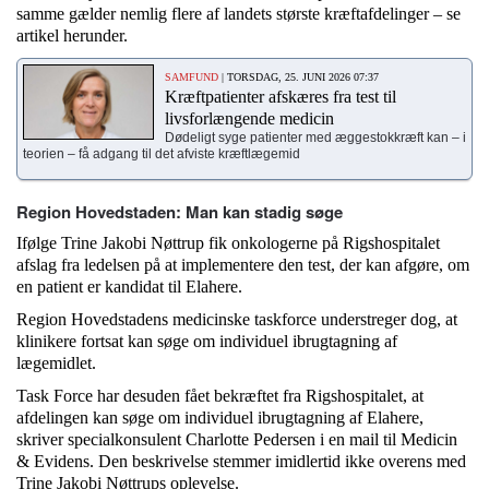
samme gælder nemlig flere af landets største kræftafdelinger – se
artikel herunder.
SAMFUND
| TORSDAG, 25. JUNI 2026 07:37
Kræftpatienter afskæres fra test til
livsforlængende medicin
Dødeligt syge patienter med æggestokkræft kan – i
teorien – få adgang til det afviste kræftlægemid
Region Hovedstaden: Man kan stadig søge
Ifølge Trine Jakobi Nøttrup fik onkologerne på Rigshospitalet
afslag fra ledelsen på at implementere den test, der kan afgøre, om
en patient er kandidat til Elahere.
Region Hovedstadens medicinske taskforce understreger dog, at
klinikere fortsat kan søge om individuel ibrugtagning af
lægemidlet.
Task Force har desuden fået bekræftet fra Rigshospitalet, at
afdelingen kan søge om individuel ibrugtagning af Elahere,
skriver specialkonsulent Charlotte Pedersen i en mail til Medicin
& Evidens. Den beskrivelse stemmer imidlertid ikke overens med
Trine Jakobi Nøttrups oplevelse.