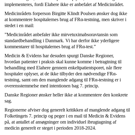
implementeres, fordi Elahere ikke er anbefalet af Medicinrådet.
Medicinrådets forperson Birgitte Klindt Poulsen ønsker dog ikke
at kommentere hospitalernes brug af FRα-testning, men skriver i
stedet i en mail:
”Medicinrådet anbefaler ikke mirvetuximabsoravtansin som
standardbehandling i Danmark. Vi har derfor ikke yderligere
kommentarer til hospitalernes brug af FRα-test.”
Medicin & Evidens har desuden spurgt Danske Regioner,
hvordan patienter i praksis skal kunne komme i betragtning til
behandling med Elahere gennem enkeltpatientsporet, når flere
hospitaler oplyser, at de ikke tilbyder den nødvendige FRα-
testning, samt om den manglende adgang til FRα-testning er i
overensstemmelse med intentionen bag 7. princip.
Danske Regioner ønsker heller ikke at kommentere den konkrete
sag.
Regionerne afviser dog generelt kritikken af manglende adgang til
Folketingets 7. princip og peger i en mail til Medicin & Evidens
på, at antallet af ansøgninger om individuel ibrugtagning af
medicin generelt er steget i perioden 2018-2024.