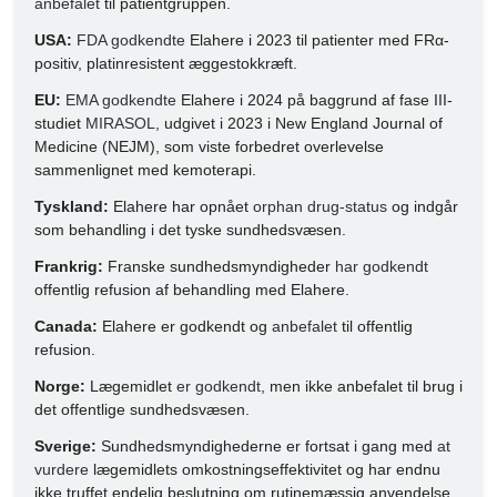
anbefalet
til patientgruppen.
USA:
FDA godkendte
Elahere i 2023 til patienter med FRα-
positiv, platinresistent æggestokkræft.
EU:
EMA godkendte
Elahere i 2024 på baggrund af fase III-
studiet
MIRASOL
, udgivet i 2023 i New England Journal of
Medicine (NEJM), som viste forbedret overlevelse
sammenlignet med kemoterapi.
Tyskland:
Elahere har opnået
orphan drug-status
og indgår
som behandling i det tyske sundhedsvæsen.
Frankrig:
Franske sundhedsmyndigheder
har godkendt
offentlig refusion af behandling med Elahere.
Canada:
Elahere er godkendt og
anbefalet
til offentlig
refusion.
Norge:
Lægemidlet
er godkendt
, men ikke anbefalet til brug i
det offentlige sundhedsvæsen.
Sverige:
Sundhedsmyndighederne er fortsat i gang med
at
vurdere
lægemidlets omkostningseffektivitet og har endnu
ikke truffet endelig beslutning om rutinemæssig anvendelse.