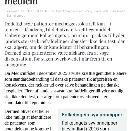
medicin
Skrevet af Charlotte Price Hoffmann den
25. juni 2026
. Skrevet
i
Samfund
.
Dødeligt syge patienter med æggestokkræft kan – i
teorien – få adgang til det afviste kræftlægemiddel
Elahere gennem Folketingets 7. princip. I praksis tilbyder
landets største kræftafdelinger dog slet ikke den test, der
skal afgøre, om de er kandidater til behandlingen.
Dermed kan patienterne være afskåret fra at søge
dispensation, før sagen overhovedet når frem til en
ansøgning.
Da Medicinrådet i december 2025 afviste kræftlægemidlet Elahere
som standardbehandling til danske patienter, fik afgørelsen en
konsekvens, der rækker ud over selve behandlingen på danske
hospitaler. Flere af landets største kræftafdelinger tilbyder nemlig
slet ikke den test, der afgør, om patienter overhovedet er
kandidater til lægemidlet.
Dermed bliver det heller
Folketingets syv principper
ikke muligt at identificere
de patienter, som
Folketingets syv principper
potentielt kunne komme i
blev indført i 2016 som