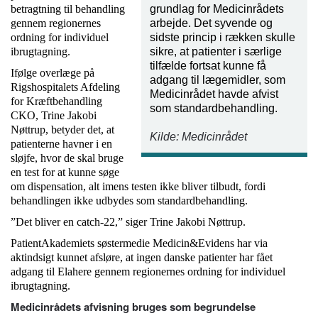
betragtning til behandling
grundlag for Medicinrådets
gennem regionernes
arbejde. Det syvende og
ordning for individuel
sidste princip i rækken skulle
ibrugtagning.
sikre, at patienter i særlige
tilfælde fortsat kunne få
Ifølge overlæge på
adgang til lægemidler, som
Rigshospitalets Afdeling
Medicinrådet havde afvist
for Kræftbehandling
som standardbehandling.
CKO, Trine Jakobi
Nøttrup, betyder det, at
Kilde: Medicinrådet
patienterne havner i en
sløjfe, hvor de skal bruge
en test for at kunne søge
om dispensation, alt imens testen ikke bliver tilbudt, fordi
behandlingen ikke udbydes som standardbehandling.
”Det bliver en catch-22,” siger Trine Jakobi Nøttrup.
PatientAkademiets søstermedie Medicin&Evidens har via
aktindsigt kunnet afsløre, at ingen danske patienter har fået
adgang til Elahere gennem regionernes ordning for individuel
ibrugtagning.
Medicinrådets afvisning bruges som begrundelse