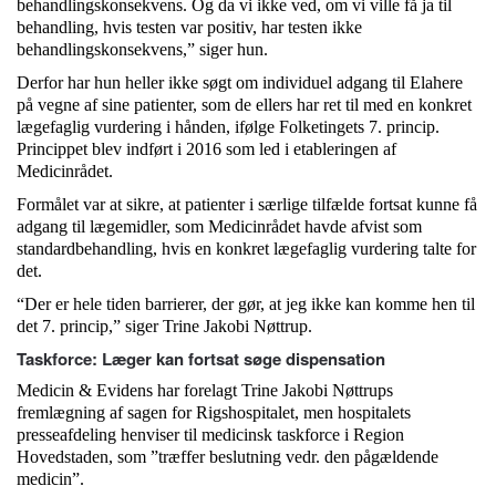
behandlingskonsekvens. Og da vi ikke ved, om vi ville få ja til
behandling, hvis testen var positiv, har testen ikke
behandlingskonsekvens,” siger hun.
Derfor har hun heller ikke søgt om individuel adgang til Elahere
på vegne af sine patienter, som de ellers har ret til med en konkret
lægefaglig vurdering i hånden, ifølge Folketingets 7. princip.
Princippet blev indført i 2016 som led i etableringen af
Medicinrådet.
Formålet var at sikre, at patienter i særlige tilfælde fortsat kunne få
adgang til lægemidler, som Medicinrådet havde afvist som
standardbehandling, hvis en konkret lægefaglig vurdering talte for
det.
“Der er hele tiden barrierer, der gør, at jeg ikke kan komme hen til
det 7. princip,” siger Trine Jakobi Nøttrup.
Taskforce: Læger kan fortsat søge dispensation
Medicin & Evidens har forelagt Trine Jakobi Nøttrups
fremlægning af sagen for Rigshospitalet, men hospitalets
presseafdeling henviser til medicinsk taskforce i Region
Hovedstaden, som ”træffer beslutning vedr. den pågældende
medicin”.