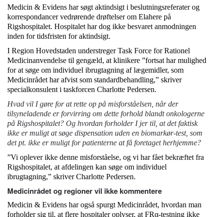
Medicin & Evidens har søgt aktindsigt i beslutningsreferater og
korrespondancer vedrørende drøftelser om Elahere på
Rigshospitalet. Hospitalet har dog ikke besvaret anmodningen
inden for tidsfristen for aktindsigt.
I Region Hovedstaden understreger Task Force for Rationel
Medicinanvendelse til gengæld, at klinikere ”fortsat har mulighed
for at søge om individuel ibrugtagning af lægemidler, som
Medicinrådet har afvist som standardbehandling,” skriver
specialkonsulent i taskforcen Charlotte Pedersen.
Hvad vil I gøre for at rette op på misforståelsen, når der
tilsyneladende er forvirring om dette forhold blandt onkologerne
på Rigshospitalet?
Og hvordan forholder I jer til, at det faktisk
ikke er muligt at søge dispensation uden en biomarkør-test, som
det pt. ikke er muligt for patienterne at få foretaget herhjemme?
”Vi oplever ikke denne misforståelse, og vi har fået bekræftet fra
Rigshospitalet, at afdelingen kan søge om individuel
ibrugtagning,” skriver Charlotte Pedersen.
Medicinrådet og regioner vil ikke kommentere
Medicin & Evidens har også spurgt Medicinrådet, hvordan man
forholder sig til, at flere hospitaler oplyser, at FRα-testning ikke