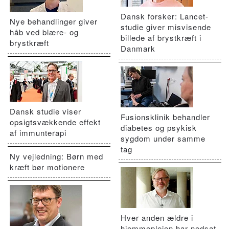
Dansk forsker: Lancet-
Nye behandlinger giver
studie giver misvisende
håb ved blære- og
billede af brystkræft i
brystkræft
Danmark
Dansk studie viser
Fusionsklinik behandler
opsigtsvækkende effekt
diabetes og psykisk
af immunterapi
sygdom under samme
tag
Ny vejledning: Børn med
kræft bør motionere
Hver anden ældre i
hjemmeplejen har nedsat