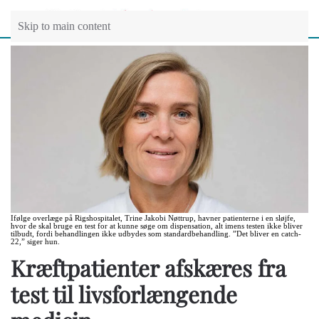
Skip to main content
Ifølge overlæge på Rigshospitalet, Trine Jakobi Nøttrup, havner patienterne i en sløjfe,
hvor de skal bruge en test for at kunne søge om dispensation, alt imens testen ikke bliver
tilbudt, fordi behandlingen ikke udbydes som standardbehandling. ”Det bliver en catch-
22,” siger hun.
Kræftpatienter afskæres fra
test til livsforlængende