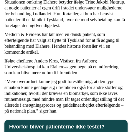
Situationen omkring Elahere betyder ifølge Trine Jakobi Nøttrup,
at nogle patienter af egen drift i stedet undersøger mulighederne
for behandling i udlandet. Hun fortæller, at hun har henvist
patienter til en klinik i Tyskland, hvor de mod selvbetaling kan få
foretaget den nødvendige test.
Medicin & Evidens har talt med en dansk patient, som
efterfølgende har valgt at flytte til Tyskland for at få adgang til
behandling med Elahere. Hendes historie fortæller vi i en
kommende artikel.
Ifølge cheflæge Anders Krog Vistisen fra Aalborg
Universitetshospital kan Elahere-sagen pege på en udfordring,
som kan blive mere udbredt i fremtiden.
"Mere overordnet kunne jeg godt forestille mig, at den type
situation kunne gentage sig i fremtiden også for andre stoffer og
indikationer, hvortil der kræves en biomarkør, som ikke laves
rutinemæssigt, med mindre man får taget ordentligt stilling til det
allerede i ansøgningsproces og guidelinearbejdet efterfølgende –
på nationalt plan," siger han.
Hvorfor bliver patienterne ikke testet?