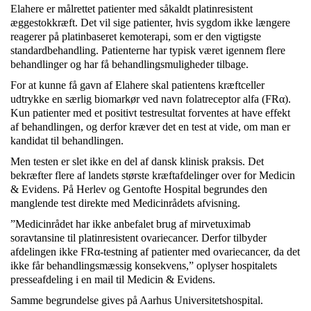
Elahere er målrettet patienter med såkaldt platinresistent
æggestokkræft. Det vil sige patienter, hvis sygdom ikke længere
reagerer på platinbaseret kemoterapi, som er den vigtigste
standardbehandling. Patienterne har typisk været igennem flere
behandlinger og har få behandlingsmuligheder tilbage.
For at kunne få gavn af Elahere skal patientens kræftceller
udtrykke en særlig biomarkør ved navn folatreceptor alfa (FRα).
Kun patienter med et positivt testresultat forventes at have effekt
af behandlingen, og derfor kræver det en test at vide, om man er
kandidat til behandlingen.
Men testen er slet ikke en del af dansk klinisk praksis. Det
bekræfter flere af landets største kræftafdelinger over for Medicin
& Evidens. På Herlev og Gentofte Hospital begrundes den
manglende test direkte med Medicinrådets afvisning.
”Medicinrådet har ikke anbefalet brug af mirvetuximab
soravtansine til platinresistent ovariecancer. Derfor tilbyder
afdelingen ikke FRα-testning af patienter med ovariecancer, da det
ikke får behandlingsmæssig konsekvens,” oplyser hospitalets
presseafdeling i en mail til Medicin & Evidens.
Samme begrundelse gives på Aarhus Universitetshospital.