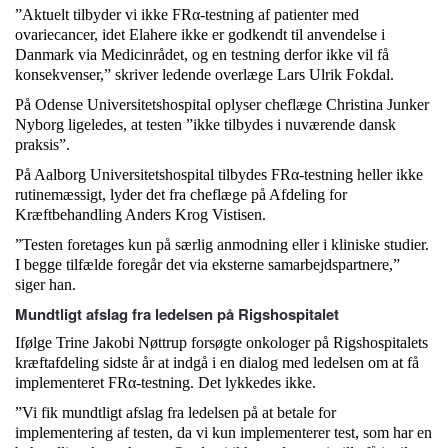
”Aktuelt tilbyder vi ikke FRα-testning af patienter med
ovariecancer, idet Elahere ikke er godkendt til anvendelse i
Danmark via Medicinrådet, og en testning derfor ikke vil få
konsekvenser,” skriver ledende overlæge Lars Ulrik Fokdal.
På Odense Universitetshospital oplyser cheflæge Christina Junker
Nyborg ligeledes, at testen ”ikke tilbydes i nuværende dansk
praksis”.
På Aalborg Universitetshospital tilbydes FRα-testning heller ikke
rutinemæssigt, lyder det fra cheflæge på Afdeling for
Kræftbehandling Anders Krog Vistisen.
”Testen foretages kun på særlig anmodning eller i kliniske studier.
I begge tilfælde foregår det via eksterne samarbejdspartnere,”
siger han.
Mundtligt afslag fra ledelsen på Rigshospitalet
Ifølge Trine Jakobi Nøttrup forsøgte onkologer på Rigshospitalets
kræftafdeling sidste år at indgå i en dialog med ledelsen om at få
implementeret FRα-testning. Det lykkedes ikke.
”Vi fik mundtligt afslag fra ledelsen på at betale for
implementering af testen, da vi kun implementerer test, som har en