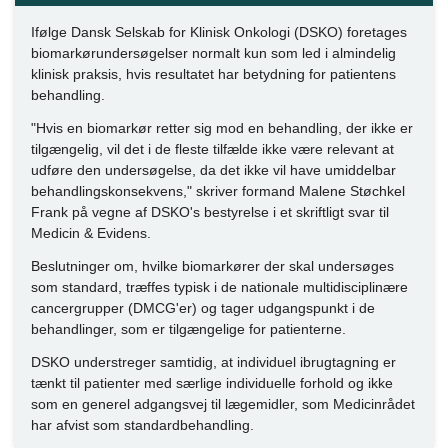
Ifølge Dansk Selskab for Klinisk Onkologi (DSKO) foretages
biomarkørundersøgelser normalt kun som led i almindelig
klinisk praksis, hvis resultatet har betydning for patientens
behandling.
"Hvis en biomarkør retter sig mod en behandling, der ikke er
tilgængelig, vil det i de fleste tilfælde ikke være relevant at
udføre den undersøgelse, da det ikke vil have umiddelbar
behandlingskonsekvens," skriver formand Malene Støchkel
Frank på vegne af DSKO's bestyrelse i et skriftligt svar til
Medicin & Evidens.
Beslutninger om, hvilke biomarkører der skal undersøges
som standard, træffes typisk i de nationale multidisciplinære
cancergrupper (DMCG'er) og tager udgangspunkt i de
behandlinger, som er tilgængelige for patienterne.
DSKO understreger samtidig, at individuel ibrugtagning er
tænkt til patienter med særlige individuelle forhold og ikke
som en generel adgangsvej til lægemidler, som Medicinrådet
har afvist som standardbehandling.