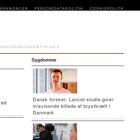
BANNONCER
PERSONDATAPOLITIK
COOKIEPOLITK
NINGER
MØDER
KRÆFTPLAN 5
Sygdomme
Dansk forsker: Lancet-studie giver
ved
misvisende billede af brystkræft i
Danmark