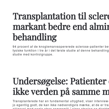
Transplantation til scle
markant bedre end almi
behandling
94 procent af de knoglemarvsopererede sclerose-patienter be
fysiske funktion i tre år i det første studie af denne behandli
studie med kontrolgruppe.
Undersøgelse: Patienter 
ikke verden på samme 
Transplanterede har en fundamental utryghed, viser interview
jo egentlig godt, de kan ikke nødvendigvis mærke, at de er t
alligevel med nogle store spørgsmål,” siger etnolog og dire