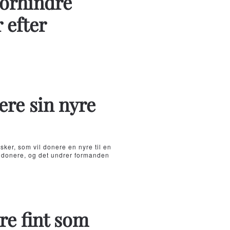
forhindre
 efter
ere sin nyre
ker, som vil donere en nyre til en
 donere, og det undrer formanden
re fint som