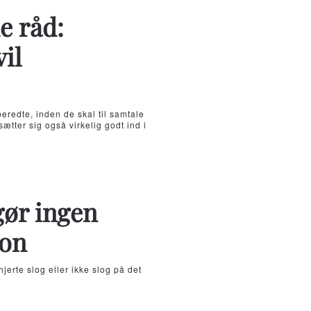
e råd:
il
beredte, inden de skal til samtale
ætter sig også virkelig godt ind i
gør ingen
ion
jerte slog eller ikke slog på det