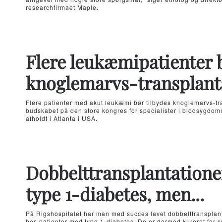
researchfirmaet Maple.
Flere leukæmipatienter 
knoglemarvs-transplant
Flere patienter med akut leukæmi bør tilbydes knoglemarvs-tr
budskabet på den store kongres for specialister i blodsygdo
afholdt i Atlanta i USA.
Dobbelttransplantatione
type 1-diabetes, men...
På Rigshospitalet har man med succes lavet dobbelttransplanta
hos patienter med type 1-diabetes. De er dermed kureret for