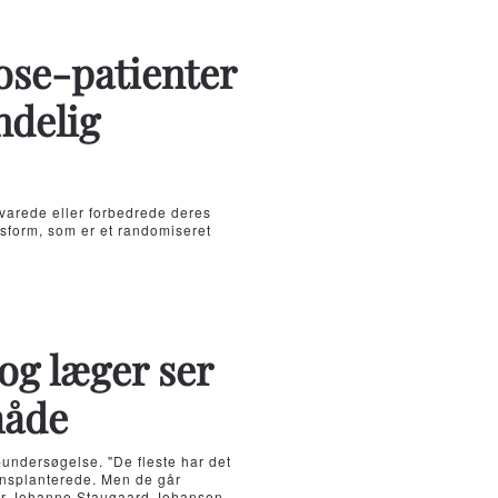
rose-patienter
ndelig
varede eller forbedrede deres
ngsform, som er et randomiseret
og læger ser
måde
-undersøgelse. "De fleste har det
ransplanterede. Men de går
ktør Johanne Staugaard Johansen,