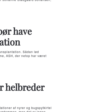
bør have
ation
ansplantation. Sådan lød
mme, ASH, der netop har været
r helbreder
tioner af nyrer og bugspytkirtel
 sygdommen, men det er ingen