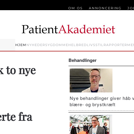
OM OS
ANNONCERING
JO
HJEM
NYHEDER
SYGDOMME
HELBRED
LIVSSTIL
RAPPORTER
ME
Behandlinger
k to nye
Nye behandlinger giver håb 
blære- og brystkræft
rte fra