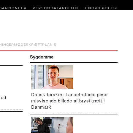
BANNONCER
PERSONDATAPOLITIK
COOKIEPOLITK
NINGER
MØDER
KRÆFTPLAN 5
Sygdomme
Dansk forsker: Lancet-studie giver
ved
misvisende billede af brystkræft i
Danmark