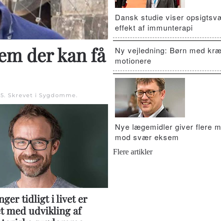
Dansk studie viser opsigts
effekt af immunterapi
em der kan få
Ny vejledning: Børn med kræ
motionere
25
. Skrevet i
Sygdomme
.
Nye lægemidler giver flere m
mod svær eksem
Flere artikler
ger tidligt i livet er
t med udvikling af