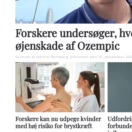
Forskere undersøger, hv
øjenskade af Ozempic
Skrevet af Henrik Reinberg Simonsen den
10. december 20
Forskere kan nu udpege kvinder
Udfordrin
med høj risiko for brystkræft
forbunde