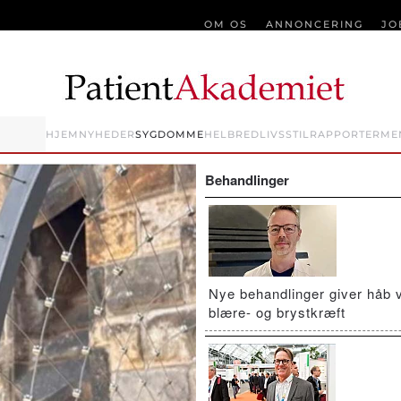
OM OS
ANNONCERING
JO
HJEM
NYHEDER
SYGDOMME
HELBRED
LIVSSTIL
RAPPORTER
ME
Behandlinger
Nye behandlinger giver håb 
blære- og brystkræft