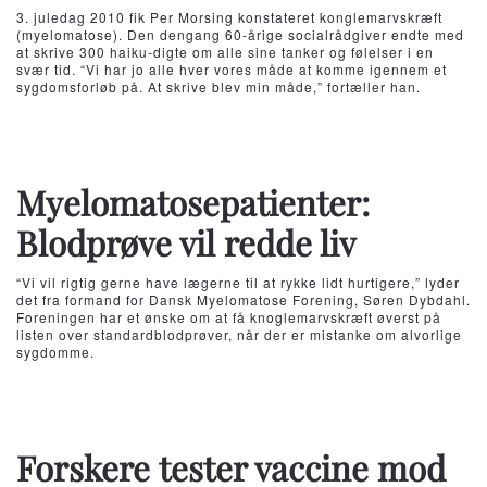
3. juledag 2010 fik Per Morsing konstateret konglemarvskræft
(myelomatose). Den dengang 60-årige socialrådgiver endte med
at skrive 300 haiku-digte om alle sine tanker og følelser i en
svær tid. “Vi har jo alle hver vores måde at komme igennem et
sygdomsforløb på. At skrive blev min måde,” fortæller han.
Myelomatosepatienter:
Blodprøve vil redde liv
“Vi vil rigtig gerne have lægerne til at rykke lidt hurtigere,” lyder
det fra formand for Dansk Myelomatose Forening, Søren Dybdahl.
Foreningen har et ønske om at få knoglemarvskræft øverst på
listen over standardblodprøver, når der er mistanke om alvorlige
sygdomme.
Forskere tester vaccine mod