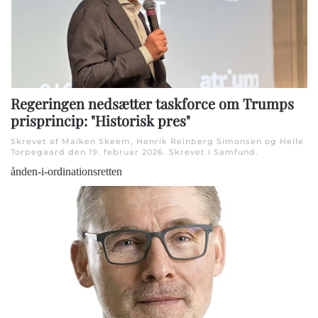
Regeringen nedsætter taskforce om Trumps
prisprincip: "Historisk pres"
Skrevet af Maiken Skeem, Henrik Reinberg Simonsen og Helle
Torpegaard den
19. februar 2026
. Skrevet i
Samfund
.
ånden-i-ordinationsretten