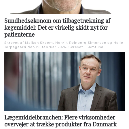
Sundhedsøkonom om tilbagetrækning af
lægemiddel: Det er virkelig skidt nyt for
patienterne
Skrevet af Maiken Skeem, Henrik Reinberg Simonsen og Helle
Torpegaard den
19. februar 2026
. Skrevet i
Samfund
.
Lægemiddelbranchen: Flere virksomheder
overvejer at trække produkter fra Danmark