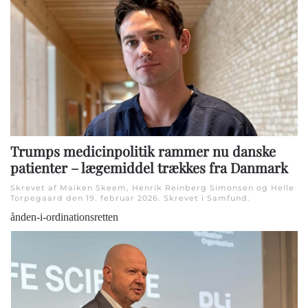
Trumps medicinpolitik rammer nu danske
patienter – lægemiddel trækkes fra Danmark
Skrevet af Maiken Skeem, Henrik Reinberg Simonsen og Helle
Torpegaard den
19. februar 2026
. Skrevet i
Samfund
.
ånden-i-ordinationsretten