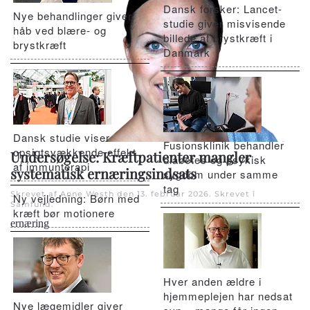
Dansk forsker: Lancet-
Nye behandlinger giver
studie giver misvisende
håb ved blære- og
billede af brystkræft i
brystkræft
Danmark
Dansk studie viser
Fusionsklinik behandler
opsigtsvækkende effekt
Undersøgelse: Kræftpatienter mangler
diabetes og psykisk
af immunterapi
systematisk ernæringsindsats
sygdom under samme
tag
Skrevet af Anne Westh den
13. februar 2026
. Skrevet i
Ny vejledning: Børn med
Samfund
.
kræft bør motionere
ernæring
Hver anden ældre i
hjemmeplejen har nedsat
Nye lægemidler giver