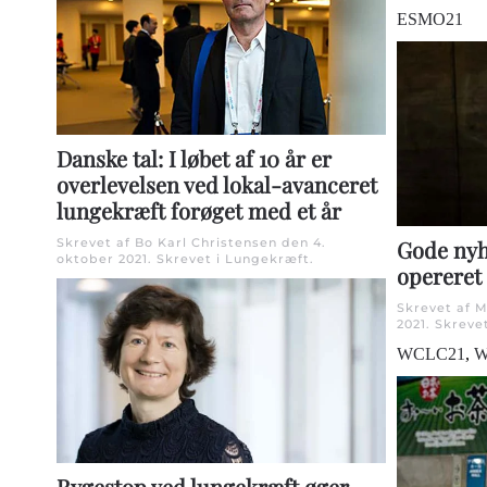
ESMO21
Danske tal: I løbet af 10 år er
overlevelsen ved lokal-avanceret
lungekræft forøget med et år
Gode nyh
Skrevet af Bo Karl Christensen den
4.
oktober 2021
. Skrevet i
Lungekræft
.
opereret
Skrevet af 
2021
. Skreve
WCLC21
,
W
Rygestop ved lungekræft øger