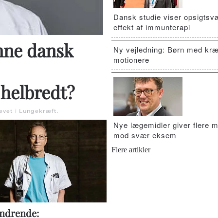
Dansk studie viser opsigts
effekt af immunterapi
nne dansk
Ny vejledning: Børn med kræ
motionere
 helbredt?
revet i
Lungekræft
.
Nye lægemidler giver flere m
mod svær eksem
Flere artikler
ndrende: