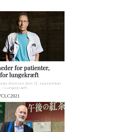
eder for patienter,
 for lungekræft
Mads Moltsen den
13. september
t i
Lungekræft
.
CLC2021