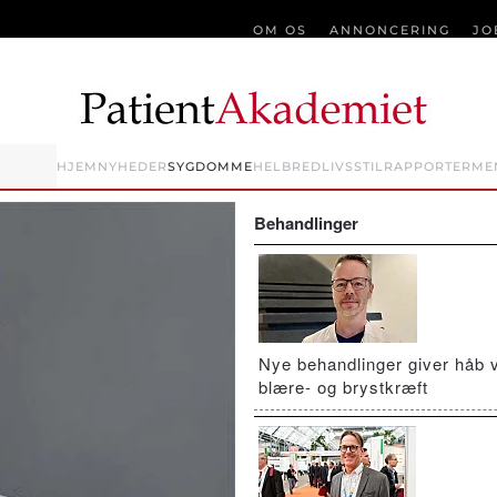
OM OS
ANNONCERING
JO
HJEM
NYHEDER
SYGDOMME
HELBRED
LIVSSTIL
RAPPORTER
ME
Behandlinger
Nye behandlinger giver håb 
blære- og brystkræft