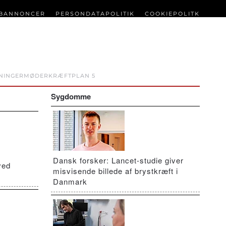
BANNONCER
PERSONDATAPOLITIK
COOKIEPOLITK
NINGER
MØDER
KRÆFTPLAN 5
Sygdomme
Dansk forsker: Lancet-studie giver
ved
misvisende billede af brystkræft i
Danmark