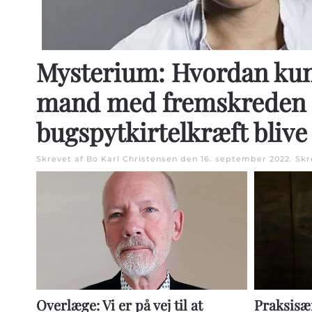
Mysterium: Hvordan ku
mand med fremskreden
bugspytkirtelkræft blive
Skrevet af Bo Karl Christensen den
16. september 2022
. Sk
Praksisæ
Overlæge: Vi er på vej til at