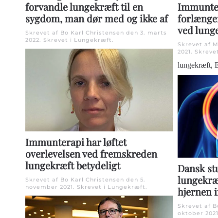
Immunter
forvandle lungekræft til en
forlænge
sygdom, man dør med og ikke af
ved lung
Skrevet af Bo Karl Christensen den
3. marts
2022
. Skrevet i
Lungekræft
.
Skrevet af 
2021
. Skreve
lungekræft
,
Immunterapi har løftet
overlevelsen ved fremskreden
lungekræft betydeligt
Dansk st
lungekræ
Skrevet af Bo Karl Christensen den
5.
november 2021
. Skrevet i
Lungekræft
.
hjernen 
Skrevet af B
oktober 202