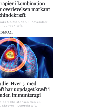
apier i kombination
r overlevelsen markant
ehindekræft
Mads Moltsen den
9. november
t i
Lungekræft
.
ESMO21
udie: Hver 5. med
ft har uopdaget kræft i
inden immunterapi
o Karl Christensen den
25.
1
. Skrevet i
Lungekræft
.