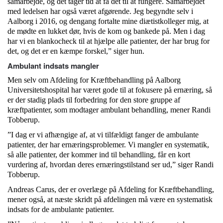
samarbejde, og det tager tid at få det til at fungere. Samarbejdet
med ledelsen har også været afgørende. Jeg begyndte selv i
Aalborg i 2016, og dengang fortalte mine diætistkolleger mig, at
de mødte en lukket dør, hvis de kom og bankede på. Men i dag
har vi en blankocheck til at hjælpe alle patienter, der har brug for
det, og det er en kæmpe forskel,” siger hun.
Ambulant indsats mangler
Men selv om Afdeling for Kræftbehandling på Aalborg
Universitetshospital har været gode til at fokusere på ernæring, så
er der stadig plads til forbedring for den store gruppe af
kræftpatienter, som modtager ambulant behandling, mener Randi
Tobberup.
”I dag er vi afhængige af, at vi tilfældigt fanger de ambulante
patienter, der har ernæringsproblemer. Vi mangler en systematik,
så alle patienter, der kommer ind til behandling, får en kort
vurdering af, hvordan deres ernæringstilstand ser ud,” siger Randi
Tobberup.
Andreas Carus, der er overlæge på Afdeling for Kræftbehandling,
mener også, at næste skridt på afdelingen må være en systematisk
indsats for de ambulante patienter.