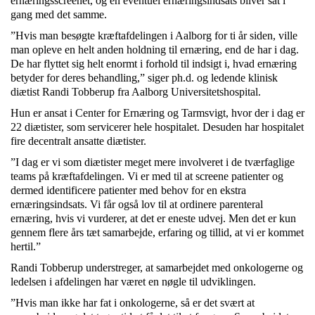
ernæringsscreenet, og en eventuel ernæringsindsats bliver sat i
gang med det samme.
”Hvis man besøgte kræftafdelingen i Aalborg for ti år siden, ville
man opleve en helt anden holdning til ernæring, end de har i dag.
De har flyttet sig helt enormt i forhold til indsigt i, hvad ernæring
betyder for deres behandling,” siger ph.d. og ledende klinisk
diætist Randi Tobberup fra Aalborg Universitetshospital.
Hun er ansat i Center for Ernæring og Tarmsvigt, hvor der i dag er
22 diætister, som servicerer hele hospitalet. Desuden har hospitalet
fire decentralt ansatte diætister.
”I dag er vi som diætister meget mere involveret i de tværfaglige
teams på kræftafdelingen. Vi er med til at screene patienter og
dermed identificere patienter med behov for en ekstra
ernæringsindsats. Vi får også lov til at ordinere parenteral
ernæring, hvis vi vurderer, at det er eneste udvej. Men det er kun
gennem flere års tæt samarbejde, erfaring og tillid, at vi er kommet
hertil.”
Randi Tobberup understreger, at samarbejdet med onkologerne og
ledelsen i afdelingen har været en nøgle til udviklingen.
”Hvis man ikke har fat i onkologerne, så er det svært at