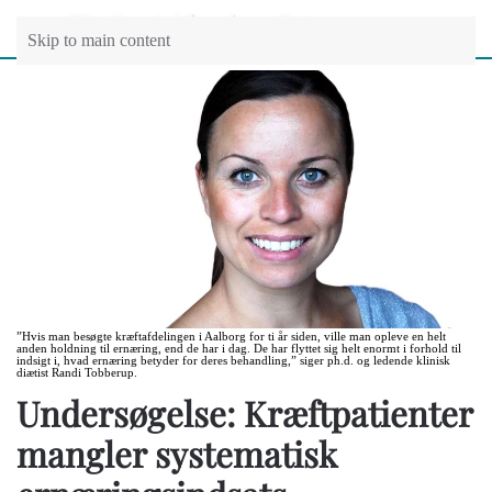
Skip to main content
”Hvis man besøgte kræftafdelingen i Aalborg for ti år siden, ville man opleve en helt
anden holdning til ernæring, end de har i dag. De har flyttet sig helt enormt i forhold til
indsigt i, hvad ernæring betyder for deres behandling,” siger ph.d. og ledende klinisk
diætist Randi Tobberup.
Undersøgelse: Kræftpatienter
mangler systematisk