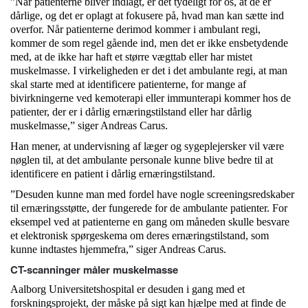
”Når patienterne bliver indlagt, er det tydeligt for os, at de er
dårlige, og det er oplagt at fokusere på, hvad man kan sætte ind
overfor. Når patienterne derimod kommer i ambulant regi,
kommer de som regel gående ind, men det er ikke ensbetydende
med, at de ikke har haft et større vægttab eller har mistet
muskelmasse. I virkeligheden er det i det ambulante regi, at man
skal starte med at identificere patienterne, for mange af
bivirkningerne ved kemoterapi eller immunterapi kommer hos de
patienter, der er i dårlig ernæringstilstand eller har dårlig
muskelmasse,” siger Andreas Carus.
Han mener, at undervisning af læger og sygeplejersker vil være
nøglen til, at det ambulante personale kunne blive bedre til at
identificere en patient i dårlig ernæringstilstand.
”Desuden kunne man med fordel have nogle screeningsredskaber
til ernæringsstøtte, der fungerede for de ambulante patienter. For
eksempel ved at patienterne en gang om måneden skulle besvare
et elektronisk spørgeskema om deres ernæringstilstand, som
kunne indtastes hjemmefra,” siger Andreas Carus.
CT-scanninger måler muskelmasse
Aalborg Universitetshospital er desuden i gang med et
forskningsprojekt, der måske på sigt kan hjælpe med at finde de