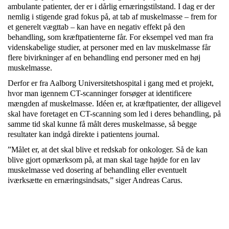
ambulante patienter, der er i dårlig ernæringstilstand. I dag er der
nemlig i stigende grad fokus på, at tab af muskelmasse – frem for
et generelt vægttab – kan have en negativ effekt på den
behandling, som kræftpatienterne får. For eksempel ved man fra
videnskabelige studier, at personer med en lav muskelmasse får
flere bivirkninger af en behandling end personer med en høj
muskelmasse.
Derfor er fra Aalborg Universitetshospital i gang med et projekt,
hvor man igennem CT-scanninger forsøger at identificere
mængden af muskelmasse. Idéen er, at kræftpatienter, der alligevel
skal have foretaget en CT-scanning som led i deres behandling, på
samme tid skal kunne få målt deres muskelmasse, så begge
resultater kan indgå direkte i patientens journal.
”Målet er, at det skal blive et redskab for onkologer. Så de kan
blive gjort opmærksom på, at man skal tage højde for en lav
muskelmasse ved dosering af behandling eller eventuelt
iværksætte en ernæringsindsats,” siger Andreas Carus.