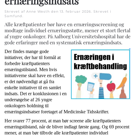
ernæringsindsats
Skrevet af Anne Westh den
13. februar 2026
. Skrevet i
Samfund
.
Alle kræftpatienter bør have en ernæringsscreening og
modtage individuel ernæringsstøtte, mener et stort flertal
af yngre onkologer. På Aalborg Universitetshospital har de
gode erfaringer med en systematisk ernæringsindsats.
Der findes mange gode
initiativer, der har til formål at
forbedre kræftpatienters
ernæringstilstand. Men hvis
initiativerne skal have en effekt,
er det nødvendigt at gå fra
enkelte initiativer til en samlet
indsats. Det er konklusionen i en
undersøgelse af 26 yngre
onkologers holdning til
ernæringsindsatser foretaget af Medicinske Tidsskrifter.
Her svarer 77 procent, at man bør screene alle kræftpatienters
ernæringstilstand, når de bliver indlagt første gang. Og 69 procent
mener, at man bør tilbyde alle kræftpatienter individuel