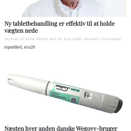
Ny tabletbehandling er effektiv til at holde
vægten nede
Skrevet af Anne Westh den
19. maj 2026
. Skrevet i
Overvægt
.
topartikel
,
eco26
Næsten hver anden danske Wegovy-bruger