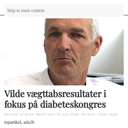
Skip to main content
Vilde vægttabsresultater i
fokus på diabeteskongres
Skrevet af Anne Westh den
15. juni 2026
. Skrevet i
Overvægt
.
topartikel
,
ada26