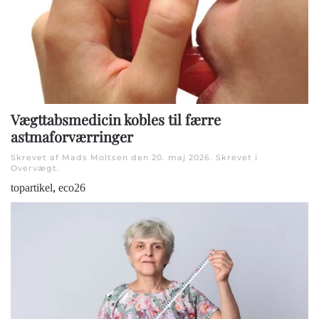
Vægttabsmedicin kobles til færre
astmaforværringer
Skrevet af Mads Moltsen den
20. maj 2026
. Skrevet i
Overvægt
.
topartikel
,
eco26