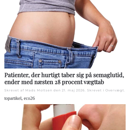
Patienter, der hurtigt taber sig på semaglutid,
ender med næsten 28 procent vægttab
Skrevet af Mads Moltsen den
21. maj 2026
. Skrevet i
Overvægt
.
topartikel
,
eco26