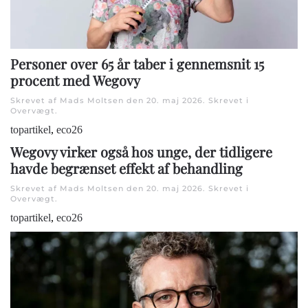
Personer over 65 år taber i gennemsnit 15
procent med Wegovy
Skrevet af Mads Moltsen den
20. maj 2026
. Skrevet i
Overvægt
.
topartikel
,
eco26
Wegovy virker også hos unge, der tidligere
havde begrænset effekt af behandling
Skrevet af Mads Moltsen den
20. maj 2026
. Skrevet i
Overvægt
.
topartikel
,
eco26