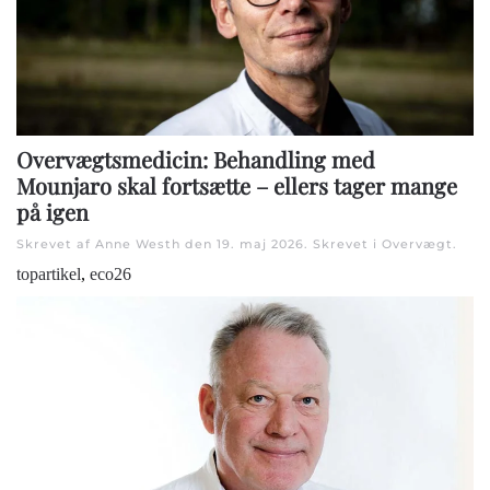
Overvægtsmedicin: Behandling med
Mounjaro skal fortsætte – ellers tager mange
på igen
Skrevet af Anne Westh den
19. maj 2026
. Skrevet i
Overvægt
.
topartikel
,
eco26