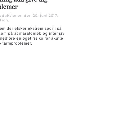
blemer
Redaktionen den
20. juni 2017
.
tion
.
em der elsker ekstrem sport, så
m på at maratonløb og intensiv
edføre en øget risiko for akutte
ke tarmproblemer.