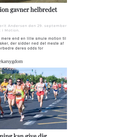
ion gavner helbredet
Berit Andersen den
29. september
t i
Motion
.
 mere end en lille smule motion til
sker, der sidder ned det meste af
orbedre deres odds for
tekarsygdom
ning kan give dig