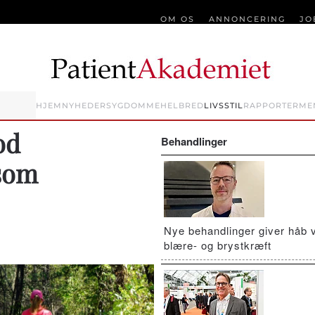
OM OS
ANNONCERING
JO
HJEM
NYHEDER
SYGDOMME
HELBRED
LIVSSTIL
RAPPORTER
ME
od
Behandlinger
som
Nye behandlinger giver håb 
.
blære- og brystkræft