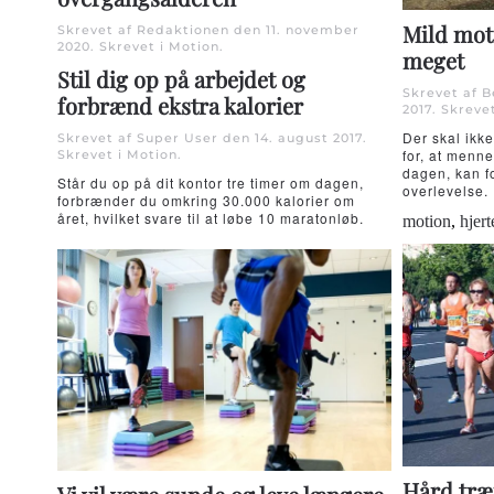
Mild mot
Skrevet af Redaktionen den
11. november
2020
. Skrevet i
Motion
.
meget
Stil dig op på arbejdet og
Skrevet af 
forbrænd ekstra kalorier
2017
. Skreve
Der skal ikke
Skrevet af Super User den
14. august 2017
.
for, at menne
Skrevet i
Motion
.
dagen, kan f
Står du op på dit kontor tre timer om dagen,
overlevelse.
forbrænder du omkring 30.000 kalorier om
året, hvilket svare til at løbe 10 maratonløb.
motion
,
hjer
Hård træ