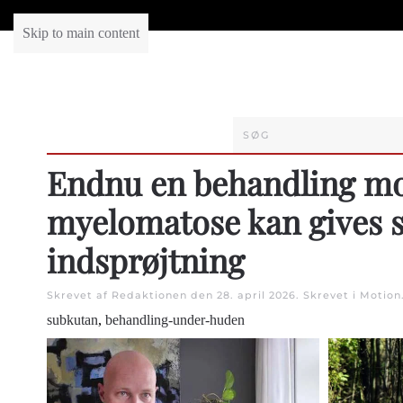
Skip to main content
Endnu en behandling m
myelomatose kan gives 
indsprøjtning
Skrevet af Redaktionen den
28. april 2026
. Skrevet i
Motion
subkutan
,
behandling-under-huden