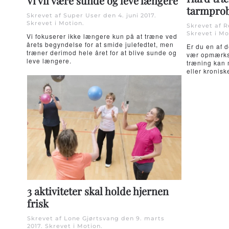
Vi vil være sunde og leve længere
tarmpro
Skrevet af Super User den
4. juni 2017
.
Skrevet i
Motion
.
Skrevet af 
Skrevet i
Mo
Vi fokuserer ikke længere kun på at træne ved
årets begyndelse for at smide julefedtet, men
Er du en af d
træner derimod hele året for at blive sunde og
vær opmærkso
leve længere.
træning kan m
eller kronis
3 aktiviteter skal holde hjernen
frisk
Skrevet af Lone Gjørtsvang den
9. marts
2017
. Skrevet i
Motion
.