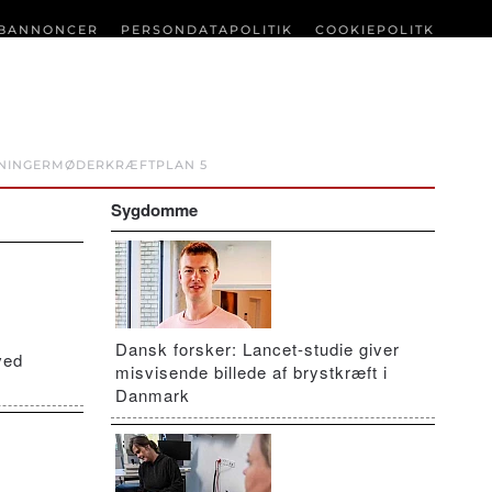
BANNONCER
PERSONDATAPOLITIK
COOKIEPOLITK
NINGER
MØDER
KRÆFTPLAN 5
Sygdomme
Dansk forsker: Lancet-studie giver
ved
misvisende billede af brystkræft i
Danmark