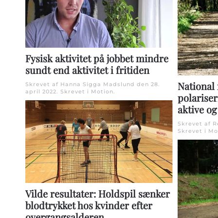
Fysisk aktivitet på jobbet mindre
sundt end aktivitet i fritiden
National
Skrevet af Hanna Sigga Madslund den
28.
april 2022
. Skrevet i
Motion
.
polarise
aktive og
Skrevet af 
Skrevet i
Mo
Vilde resultater: Holdspil sænker
blodtrykket hos kvinder efter
overgangsalderen