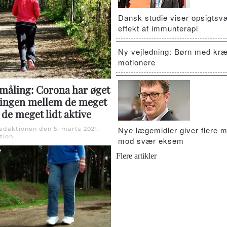
Dansk studie viser opsigts
effekt af immunterapi
Ny vejledning: Børn med kræ
motionere
 måling: Corona har øget
ringen mellem de meget
 de meget lidt aktive
Nye lægemidler giver flere m
Redaktionen den
5. marts 2021
.
tion
.
mod svær eksem
Flere artikler