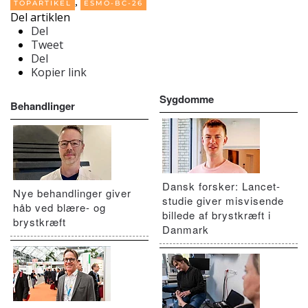
,
TOPARTIKEL
ESMO-BC-26
Del artiklen
Del
Tweet
Del
Kopier link
Sygdomme
Behandlinger
Dansk forsker: Lancet-
Nye behandlinger giver
studie giver misvisende
håb ved blære- og
billede af brystkræft i
brystkræft
Danmark