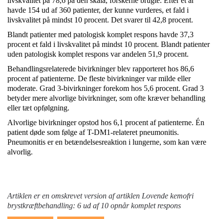
livskvalitet på 78,6 på den skala, forskerne brugte. Efter ét år
havde 154 ud af 360 patienter, der kunne vurderes, et fald i
livskvalitet på mindst 10 procent. Det svarer til 42,8 procent.
Blandt patienter med patologisk komplet respons havde 37,3
procent et fald i livskvalitet på mindst 10 procent. Blandt patienter
uden patologisk komplet respons var andelen 51,9 procent.
Behandlingsrelaterede bivirkninger blev rapporteret hos 86,6
procent af patienterne. De fleste bivirkninger var milde eller
moderate. Grad 3-bivirkninger forekom hos 5,6 procent. Grad 3
betyder mere alvorlige bivirkninger, som ofte kræver behandling
eller tæt opfølgning.
Alvorlige bivirkninger opstod hos 6,1 procent af patienterne. Én
patient døde som følge af T-DM1-relateret pneumonitis.
Pneumonitis er en betændelsesreaktion i lungerne, som kan være
alvorlig.
Artiklen er en omskrevet version af artiklen
Lovende kemofri
brystkræftbehandling: 6 ud af 10 opnår komplet respons