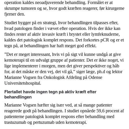
operation kaldes neoadjuverende behandling. Formålet er at
skrumpe tumoren og se, hvor godt kræften reagerer, før kirurgerne
fjerner den.
Studiet bygger på en strategi, hvor behandlingen tilpasses efter,
hvad patologen finder i vævet efter operation. Hvis der ikke kan
findes rester af aktiv invasiv kræft i brystet eller lymfeknuderne,
kaldes det patologisk komplet respons. Det forkortes pCR og er et
tegn på, at behandlingen har haft meget god effekt.
”Det er meget interessant, hvis vi på sigt vil kunne undgå at give
kemoterapi til en udvalgt gruppe af patienter. Det er ikke noget, vi
lige implementerer i morgen, men det giver perspektiver og håb
for, at det måske er den vej, det vil gå,” siger læge, ph.d og lektor
Marianne Vogsen fra Onkologisk Afdeling på Odense
Universitetshospital.
Flertallet havde ingen tegn på aktiv kræft efter
behandlingen
Marianne Vogsen hæfter sig især ved, at så mange patienter
reagerede godt på behandlingen. I studiet opnåede 59,6 procent af
patienterne patologisk komplet respons efter behandling med
trastuzumab og pertuzumab uden kemoterapi.