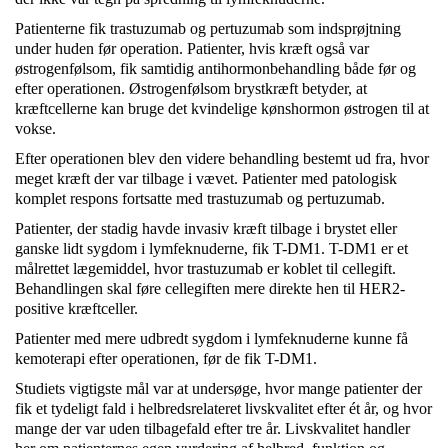
Patienterne fik trastuzumab og pertuzumab som indsprøjtning
under huden før operation. Patienter, hvis kræft også var
østrogenfølsom, fik samtidig antihormonbehandling både før og
efter operationen. Østrogenfølsom brystkræft betyder, at
kræftcellerne kan bruge det kvindelige kønshormon østrogen til at
vokse.
Efter operationen blev den videre behandling bestemt ud fra, hvor
meget kræft der var tilbage i vævet. Patienter med patologisk
komplet respons fortsatte med trastuzumab og pertuzumab.
Patienter, der stadig havde invasiv kræft tilbage i brystet eller
ganske lidt sygdom i lymfeknuderne, fik T-DM1. T-DM1 er et
målrettet lægemiddel, hvor trastuzumab er koblet til cellegift.
Behandlingen skal føre cellegiften mere direkte hen til HER2-
positive kræftceller.
Patienter med mere udbredt sygdom i lymfeknuderne kunne få
kemoterapi efter operationen, før de fik T-DM1.
Studiets vigtigste mål var at undersøge, hvor mange patienter der
fik et tydeligt fald i helbredsrelateret livskvalitet efter ét år, og hvor
mange der var uden tilbagefald efter tre år. Livskvalitet handler