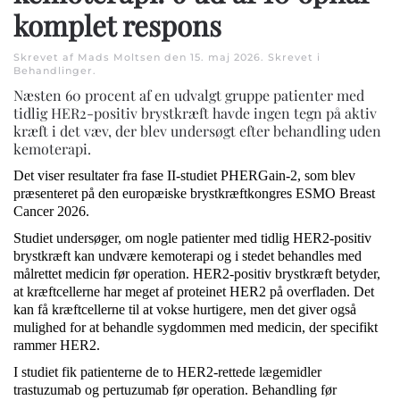
komplet respons
Skrevet af Mads Moltsen den
15. maj 2026
. Skrevet i
Behandlinger
.
Næsten 60 procent af en udvalgt gruppe patienter med
tidlig HER2-positiv brystkræft havde ingen tegn på aktiv
kræft i det væv, der blev undersøgt efter behandling uden
kemoterapi.
Det viser resultater fra fase II-studiet PHERGain-2, som blev
præsenteret på den europæiske brystkræftkongres ESMO Breast
Cancer 2026.
Studiet undersøger, om nogle patienter med tidlig HER2-positiv
brystkræft kan undvære kemoterapi og i stedet behandles med
målrettet medicin før operation. HER2-positiv brystkræft betyder,
at kræftcellerne har meget af proteinet HER2 på overfladen. Det
kan få kræftcellerne til at vokse hurtigere, men det giver også
mulighed for at behandle sygdommen med medicin, der specifikt
rammer HER2.
I studiet fik patienterne de to HER2-rettede lægemidler
trastuzumab og pertuzumab før operation. Behandling før