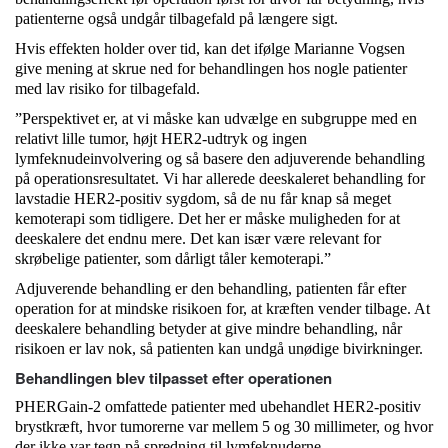
patienterne også undgår tilbagefald på længere sigt.
Hvis effekten holder over tid, kan det ifølge Marianne Vogsen
give mening at skrue ned for behandlingen hos nogle patienter
med lav risiko for tilbagefald.
”Perspektivet er, at vi måske kan udvælge en subgruppe med en
relativt lille tumor, højt HER2-udtryk og ingen
lymfeknudeinvolvering og så basere den adjuverende behandling
på operationsresultatet. Vi har allerede deeskaleret behandling for
lavstadie HER2-positiv sygdom, så de nu får knap så meget
kemoterapi som tidligere. Det her er måske muligheden for at
deeskalere det endnu mere. Det kan især være relevant for
skrøbelige patienter, som dårligt tåler kemoterapi.”
Adjuverende behandling er den behandling, patienten får efter
operation for at mindske risikoen for, at kræften vender tilbage. At
deeskalere behandling betyder at give mindre behandling, når
risikoen er lav nok, så patienten kan undgå unødige bivirkninger.
Behandlingen blev tilpasset efter operationen
PHERGain-2 omfattede patienter med ubehandlet HER2-positiv
brystkræft, hvor tumorerne var mellem 5 og 30 millimeter, og hvor
der ikke var tegn på spredning til lymfeknuderne.