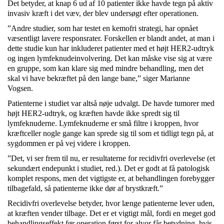
Det betyder, at knap 6 ud af 10 patienter ikke havde tegn på aktiv
invasiv kræft i det væv, der blev undersøgt efter operationen.
”Andre studier, som har testet en kemofri strategi, har opnået
væsentligt lavere responsrater. Forskellen er blandt andet, at man i
dette studie kun har inkluderet patienter med et højt HER2-udtryk
og ingen lymfeknudeinvolvering. Det kan måske vise sig at være
en gruppe, som kan klare sig med mindre behandling, men det
skal vi have bekræftet på den lange bane,” siger Marianne
Vogsen.
Patienterne i studiet var altså nøje udvalgt. De havde tumorer med
højt HER2-udtryk, og kræften havde ikke spredt sig til
lymfeknuderne. Lymfeknuderne er små filtre i kroppen, hvor
kræftceller nogle gange kan sprede sig til som et tidligt tegn på, at
sygdommen er på vej videre i kroppen.
”Det, vi ser frem til nu, er resultaterne for recidivfri overlevelse (et
sekundært endepunkt i studiet, red.). Det er godt at få patologisk
komplet respons, men det vigtigste er, at behandlingen forebygger
tilbagefald, så patienterne ikke dør af brystkræft.”
Recidivfri overlevelse betyder, hvor længe patienterne lever uden,
at kræften vender tilbage. Det er et vigtigt mål, fordi en meget god
behandlingseffekt før operation først for alvor får betydning, hvis