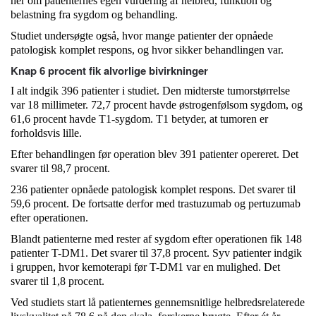
her om patienternes egen vurdering af helbred, funktion og
belastning fra sygdom og behandling.
Studiet undersøgte også, hvor mange patienter der opnåede
patologisk komplet respons, og hvor sikker behandlingen var.
Knap 6 procent fik alvorlige bivirkninger
I alt indgik 396 patienter i studiet. Den midterste tumorstørrelse
var 18 millimeter. 72,7 procent havde østrogenfølsom sygdom, og
61,6 procent havde T1-sygdom. T1 betyder, at tumoren er
forholdsvis lille.
Efter behandlingen før operation blev 391 patienter opereret. Det
svarer til 98,7 procent.
236 patienter opnåede patologisk komplet respons. Det svarer til
59,6 procent. De fortsatte derfor med trastuzumab og pertuzumab
efter operationen.
Blandt patienterne med rester af sygdom efter operationen fik 148
patienter T-DM1. Det svarer til 37,8 procent. Syv patienter indgik
i gruppen, hvor kemoterapi før T-DM1 var en mulighed. Det
svarer til 1,8 procent.
Ved studiets start lå patienternes gennemsnitlige helbredsrelaterede