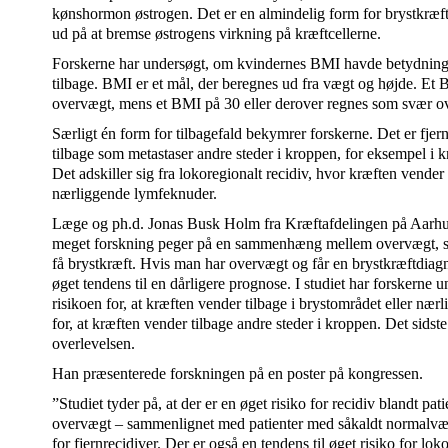
kønshormon østrogen. Det er en almindelig form for brystkræft
ud på at bremse østrogens virkning på kræftcellerne.
Forskerne har undersøgt, om kvindernes BMI havde betydning f
tilbage. BMI er et mål, der beregnes ud fra vægt og højde. Et 
overvægt, mens et BMI på 30 eller derover regnes som svær o
Særligt én form for tilbagefald bekymrer forskerne. Det er fjer
tilbage som metastaser andre steder i kroppen, for eksempel i kno
Det adskiller sig fra lokoregionalt recidiv, hvor kræften vender 
nærliggende lymfeknuder.
Læge og ph.d. Jonas Busk Holm fra Kræftafdelingen på Aarhus U
meget forskning peger på en sammenhæng mellem overvægt, sv
få brystkræft. Hvis man har overvægt og får en brystkræftdiagno
øget tendens til en dårligere prognose. I studiet har forskerne 
risikoen for, at kræften vender tilbage i brystområdet eller næ
for, at kræften vender tilbage andre steder i kroppen. Det sidste
overlevelsen.
Han præsenterede forskningen på en poster på kongressen.
”Studiet tyder på, at der er en øget risiko for recidiv blandt p
overvægt – sammenlignet med patienter med såkaldt normalvægt
for fjernrecidiver. Der er også en tendens til øget risiko for lo