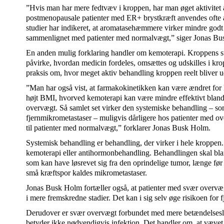
”Hvis man har mere fedtvæv i kroppen, har man øget aktivitet
postmenopausale patienter med ER+ brystkræft anvendes ofte
studier har indikeret, at aromatasehæmmere virker mindre god
sammenlignet med patienter med normalvægt,” siger Jonas B
En anden mulig forklaring handler om kemoterapi. Kroppens 
påvirke, hvordan medicin fordeles, omsættes og udskilles i krop
praksis om, hvor meget aktiv behandling kroppen reelt bliver ud
”Man har også vist, at farmakokinetikken kan være ændret for k
højt BMI, hvorved kemoterapi kan være mindre effektivt bland
overvægt. Så samlet set virker den systemiske behandling – som
fjernmikrometastaser – muligvis dårligere hos patienter med o
til patienter med normalvægt,” forklarer Jonas Busk Holm.
Systemisk behandling er behandling, der virker i hele kroppen
kemoterapi eller antihormonbehandling. Behandlingen skal bla
som kan have løsrevet sig fra den oprindelige tumor, længe fø
små kræftspor kaldes mikrometastaser.
Jonas Busk Holm fortæller også, at patienter med svær overvægt
i mere fremskredne stadier. Det kan i sig selv øge risikoen for f
Derudover er svær overvægt forbundet med mere betændelseslig
betyder ikke nødvendigvis infektion. Det handler om, at væv