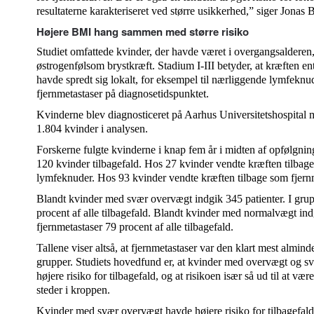
resultaterne karakteriseret ved større usikkerhed,” siger Jonas
Højere BMI hang sammen med større risiko
Studiet omfattede kvinder, der havde været i overgangsalderen
østrogenfølsom brystkræft. Stadium I-III betyder, at kræften ent
havde spredt sig lokalt, for eksempel til nærliggende lymfekn
fjernmetastaser på diagnosetidspunktet.
Kvinderne blev diagnosticeret på Aarhus Universitetshospital 
1.804 kvinder i analysen.
Forskerne fulgte kvinderne i knap fem år i midten af opfølgning
120 kvinder tilbagefald. Hos 27 kvinder vendte kræften tilbage
lymfeknuder. Hos 93 kvinder vendte kræften tilbage som fjernm
Blandt kvinder med svær overvægt indgik 345 patienter. I gru
procent af alle tilbagefald. Blandt kvinder med normalvægt ind
fjernmetastaser 79 procent af alle tilbagefald.
Tallene viser altså, at fjernmetastaser var den klart mest almind
grupper. Studiets hovedfund er, at kvinder med overvægt og s
højere risiko for tilbagefald, og at risikoen især så ud til at vær
steder i kroppen.
Kvinder med svær overvægt havde højere risiko for tilbagefald