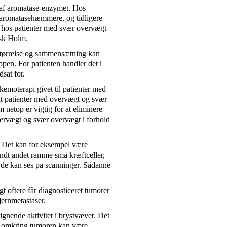
 af aromatase-enzymet. Hos
 aromatasehæmmere, og tidligere
t hos patienter med svær overvægt
usk Holm.
størrelse og sammensætning kan
pen. For patienten handler det i
sat for.
emoterapi givet til patienter med
t patienter med overvægt og svær
 netop er vigtig for at eliminere
vervægt og svær overvægt i forhold
. Det kan for eksempel være
ndt andet ramme små kræftceller,
r de kan ses på scanninger. Sådanne
 oftere får diagnosticeret tumorer
jernmetastaser.
nende aktivitet i brystvævet. Det
et omkring tumoren kan være