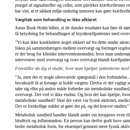
præget af signalstoffer og celler, som påvirker kræftcellernes o
har vist, at et sådant miljø omkring tumoren kan gøre kræftceller 
Vægttab som behandling er ikke afklaret
Jonas Busk Holm håber, at de danske resultater kan føre til stø
få betydning for behandlingen af brystkræftpatienter med over
”Vi kan ikke konkludere noget sikkert ud fra dette studie alene
fokus på sammenhængen mellem overvægt og forringet sygdom
er der brug for kliniske interventionsstudier, hvor man undersøg
intervenere mod overvægt og svær overvægt blandt kræftpatien
Forestiller du dig et studie, hvor man hjælper patienterne med 
”Ja, men der er nogle ubesvarede spørgsmål i den forbindelse.
brystkræft til at forsøge at holde vægten. Derfor er det vigtigt 
tabe sig eller på anden måde forbedre sin metaboliske sundhed
overvægt. Det ved vi ikke endnu. Og hvis det kan hjælpe, hvor
metaboliske sundhed? Skal det være via fysisk aktivitet, medicin
Der er forskellige måder at gøre det på, og det kræver studier
Metabolisk sundhed handler blandt andet om kroppens evne til a
blodtryk og inflammation. En person kan derfor godt have sa
bedre metabolisk form, for eksempel gennem mere fysisk aktivi