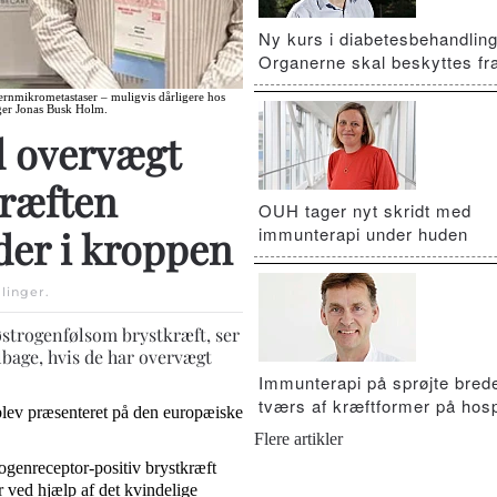
Ny kurs i diabetesbehandling
Organerne skal beskyttes fra
jernmikrometastaser – muligvis dårligere hos
iger Jonas Busk Holm.
d overvægt
kræften
OUH tager nyt skridt med
immunterapi under huden
der i kroppen
linger
.
østrogenfølsom brystkræft, ser
ilbage, hvis de har overvægt
Immunterapi på sprøjte brede
tværs af kræftformer på hosp
 blev præsenteret på den europæiske
Flere artikler
ogenreceptor-positiv brystkræft
r ved hjælp af det kvindelige