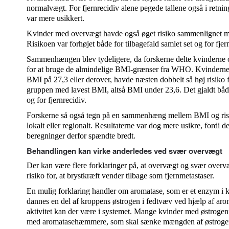
normalvægt. For fjernrecidiv alene pegede tallene også i retning
var mere usikkert.
Kvinder med overvægt havde også øget risiko sammenlignet 
Risikoen var forhøjet både for tilbagefald samlet set og for fjer
Sammenhængen blev tydeligere, da forskerne delte kvinderne op
for at bruge de almindelige BMI-grænser fra WHO. Kvinderne 
BMI på 27,3 eller derover, havde næsten dobbelt så høj risiko 
gruppen med lavest BMI, altså BMI under 23,6. Det gjaldt både 
og for fjernrecidiv.
Forskerne så også tegn på en sammenhæng mellem BMI og risik
lokalt eller regionalt. Resultaterne var dog mere usikre, fordi der
beregninger derfor spændte bredt.
Behandlingen kan virke anderledes ved svær overvægt
Der kan være flere forklaringer på, at overvægt og svær ove
risiko for, at brystkræft vender tilbage som fjernmetastaser.
En mulig forklaring handler om aromatase, som er et enzym i 
dannes en del af kroppens østrogen i fedtvæv ved hjælp af aro
aktivitet kan der være i systemet. Mange kvinder med østrogen
med aromatasehæmmere, som skal sænke mængden af østrogen