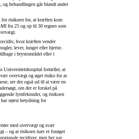
, og behandlingen går blandt andet
or risikoen for, at kræften kom
BMI fra 25 og op til 30 regnes som
vervægt.
nrecidiv, hvor kræften vender
gler, lever, lunger eller hjerne.
tilbage i brystområdet eller i
niversitetshospital fortæller, at
ær overvægt og øget risiko for at
se, ser der også ud til at være en
undersøgt, om der er forskel på
rliggende lymfeknuder, og risikoen
 har størst betydning for
atienter med overvægt og svær
 – og at risikoen især er forøget
koregionale recidiver, men her var