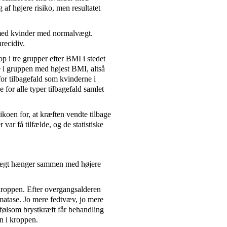
 af højere risiko, men resultatet
med kvinder med normalvægt.
nrecidiv.
 i tre grupper efter BMI i stedet
i gruppen med højest BMI, altså
for tilbagefald som kvinderne i
for alle typer tilbagefald samlet
oen for, at kræften vendte tilbage
 var få tilfælde, og de statistiske
rvægt hænger sammen med højere
kroppen. Efter overgangsalderen
matase. Jo mere fedtvæv, jo mere
følsom brystkræft får behandling
 i kroppen.