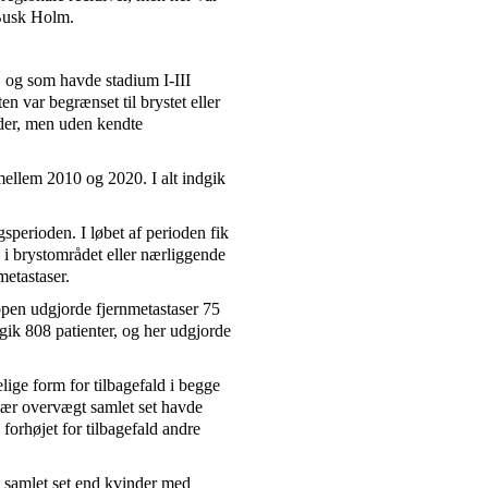
 Busk Holm.
, og som havde stadium I-III
en var begrænset til brystet eller
uder, men uden kendte
mellem 2010 og 2020. I alt indgik
sperioden. I løbet af perioden fik
 i brystområdet eller nærliggende
etastaser.
ppen udgjorde fjernmetastaser 75
gik 808 patienter, og her udgjorde
elige form for tilbagefald i begge
vær overvægt samlet set havde
e forhøjet for tilbagefald andre
 samlet set end kvinder med