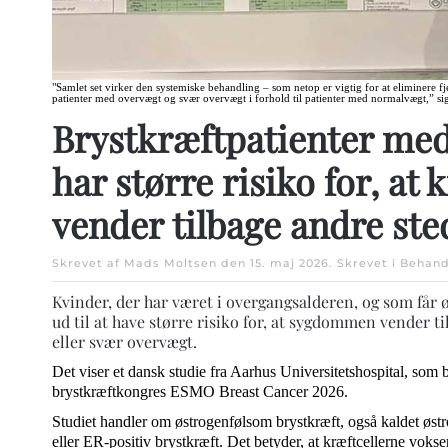
"Samlet set virker den systemiske behandling – som netop er vigtig for at eliminere f
patienter med overvægt og svær overvægt i forhold til patienter med normalvægt,” s
Brystkræftpatienter me
har større risiko for, at 
vender tilbage andre ste
Skrevet af Mads Moltsen den
15. maj 2026
. Skrevet i
Behand
Kvinder, der har været i overgangsalderen, og som får 
ud til at have større risiko for, at sygdommen vender t
eller svær overvægt.
Det viser et dansk studie fra Aarhus Universitetshospital, som
brystkræftkongres ESMO Breast Cancer 2026.
Studiet handler om østrogenfølsom brystkræft, også kaldet østr
eller ER-positiv brystkræft. Det betyder, at kræftcellerne vokse