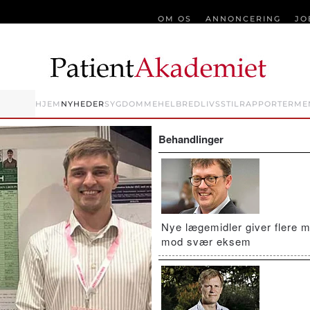
OM OS
ANNONCERING
JO
HJEM
NYHEDER
SYGDOMME
HELBRED
LIVSSTIL
RAPPORTER
ME
Behandlinger
Nye lægemidler giver flere m
mod svær eksem