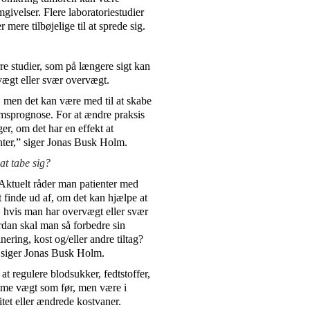
mgivelser. Flere laboratoriestudier
mere tilbøjelige til at sprede sig.
rre studier, som på længere sigt kan
vægt eller svær overvægt.
, men det kan være med til at skabe
sprognose. For at ændre praksis
er, om det har en effekt at
ter,” siger Jonas Busk Holm.
at tabe sig?
 Aktuelt råder man patienter med
at finde ud af, om det kan hjælpe at
, hvis man har overvægt eller svær
dan skal man så forbedre sin
ering, kost og/eller andre tiltag?
,” siger Jonas Busk Holm.
t regulere blodsukker, fedtstoffer,
mme vægt som før, men være i
tet eller ændrede kostvaner.