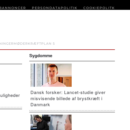
BANNONCER
PERSONDATAPOLITIK
COOKIEPOLITK
NINGER
MØDER
KRÆFTPLAN 5
Sygdomme
Dansk forsker: Lancet-studie giver
uligheder
misvisende billede af brystkræft i
Danmark