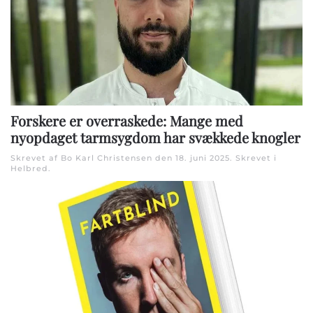
Forskere er overraskede: Mange med
nyopdaget tarmsygdom har svækkede knogler
Skrevet af Bo Karl Christensen den
18. juni 2025
. Skrevet i
Helbred
.