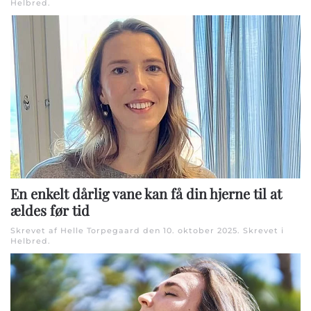
Helbred
.
En enkelt dårlig vane kan få din hjerne til at
ældes før tid
Skrevet af Helle Torpegaard den
10. oktober 2025
. Skrevet i
Helbred
.