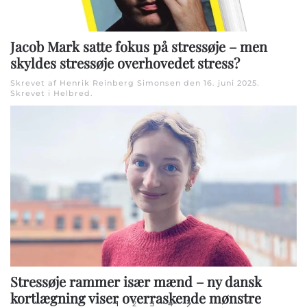
Jacob Mark satte fokus på stressøje – men
skyldes stressøje overhovedet stress?
Skrevet af Henrik Reinberg Simonsen den
16. juni 2025
.
Skrevet i
Helbred
.
Stressøje rammer især mænd – ny dansk
kortlægning viser overraskende mønstre
1
2
3
4