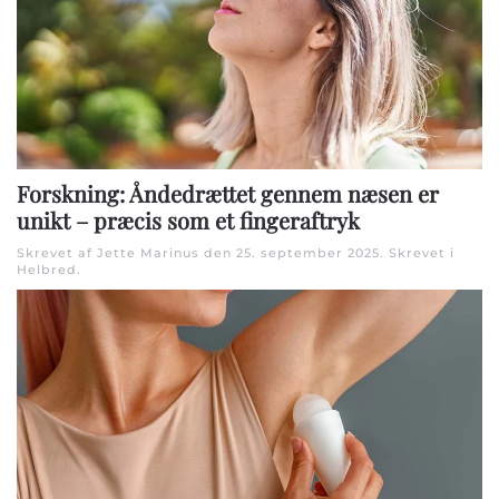
Forskning: Åndedrættet gennem næsen er
unikt – præcis som et fingeraftryk
Skrevet af Jette Marinus den
25. september 2025
. Skrevet i
Helbred
.