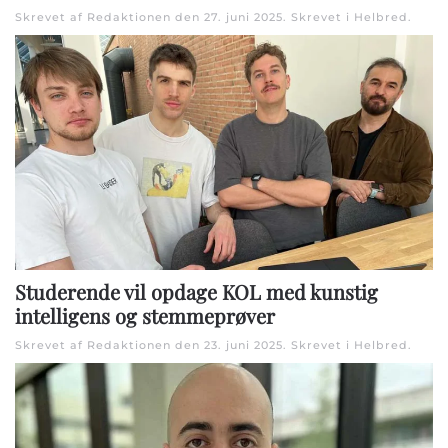
Skrevet af Redaktionen den
27. juni 2025
. Skrevet i
Helbred
.
Studerende vil opdage KOL med kunstig
intelligens og stemmeprøver
Skrevet af Redaktionen den
23. juni 2025
. Skrevet i
Helbred
.