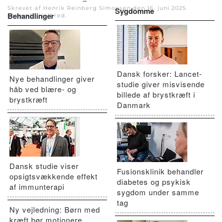
Skrevet af Henrik Reinberg Simonsen den
16. juni 2025
.
Sygdomme
Behandlinger
Skrevet i
Helbred
.
Dansk forsker: Lancet-
Nye behandlinger giver
studie giver misvisende
håb ved blære- og
billede af brystkræft i
brystkræft
Danmark
Dansk studie viser
Fusionsklinik behandler
opsigtsvækkende effekt
diabetes og psykisk
af immunterapi
sygdom under samme
tag
Ny vejledning: Børn med
kræft bør motionere