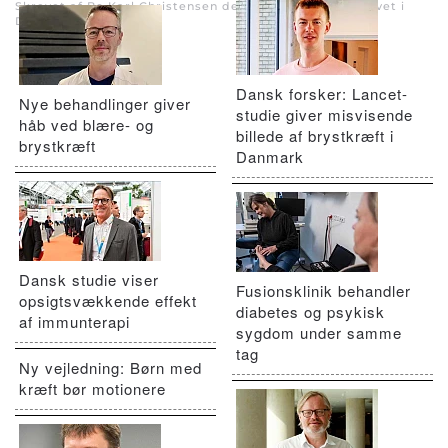
Skrevet af Bo Karl Christensen den
29. april 2022
. Skrevet i
Diabetes
.
Dansk forsker: Lancet-
Nye behandlinger giver
studie giver misvisende
håb ved blære- og
billede af brystkræft i
brystkræft
Danmark
Dansk studie viser
Fusionsklinik behandler
opsigtsvækkende effekt
diabetes og psykisk
af immunterapi
sygdom under samme
tag
Ny vejledning: Børn med
kræft bør motionere