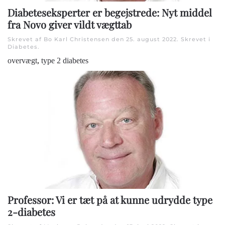
Diabeteseksperter er begejstrede: Nyt middel
fra Novo giver vildt vægttab
Skrevet af Bo Karl Christensen den
25. august 2022
. Skrevet i
Diabetes
.
overvægt
,
type 2 diabetes
Professor: Vi er tæt på at kunne udrydde type
2-diabetes