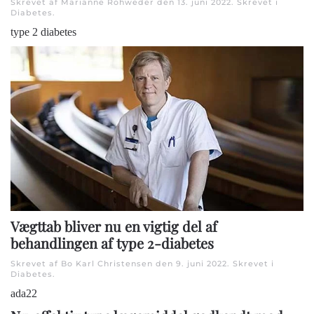
Skrevet af Marianne Rohweder den
13. juni 2022
. Skrevet i
Diabetes
.
type 2 diabetes
Vægttab bliver nu en vigtig del af
behandlingen af type 2-diabetes
Skrevet af Bo Karl Christensen den
9. juni 2022
. Skrevet i
Diabetes
.
ada22