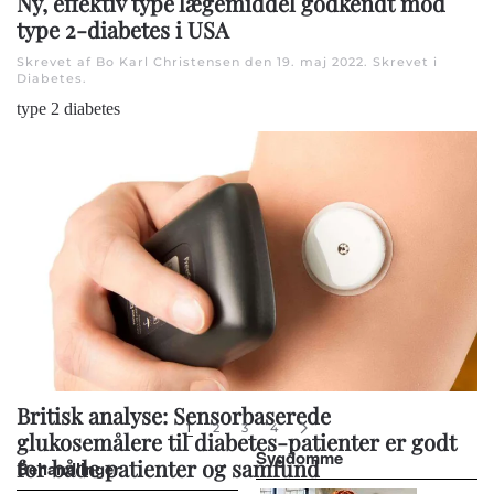
Ny, effektiv type lægemiddel godkendt mod
type 2-diabetes i USA
Skrevet af Bo Karl Christensen den
19. maj 2022
. Skrevet i
Diabetes
.
type 2 diabetes
Britisk analyse: Sensorbaserede
1
2
3
4
glukosemålere til diabetes-patienter er godt
Sygdomme
for både patienter og samfund
Behandlinger