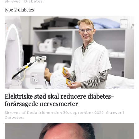
Skrevet i
Diabetes
.
type 2 diabetes
Elektriske stød skal reducere diabetes-
forårsagede nervesmerter
Skrevet af Redaktionen den
30. september 2022
. Skrevet i
Diabetes
.