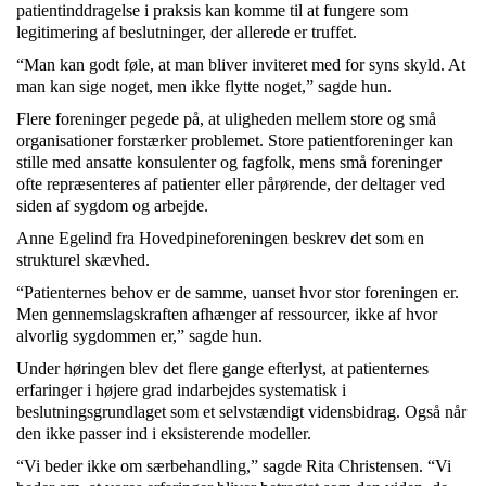
patientinddragelse i praksis kan komme til at fungere som
legitimering af beslutninger, der allerede er truffet.
“Man kan godt føle, at man bliver inviteret med for syns skyld. At
man kan sige noget, men ikke flytte noget,” sagde hun.
Flere foreninger pegede på, at uligheden mellem store og små
organisationer forstærker problemet. Store patientforeninger kan
stille med ansatte konsulenter og fagfolk, mens små foreninger
ofte repræsenteres af patienter eller pårørende, der deltager ved
siden af sygdom og arbejde.
Anne Egelind fra Hovedpineforeningen beskrev det som en
strukturel skævhed.
“Patienternes behov er de samme, uanset hvor stor foreningen er.
Men gennemslagskraften afhænger af ressourcer, ikke af hvor
alvorlig sygdommen er,” sagde hun.
Under høringen blev det flere gange efterlyst, at patienternes
erfaringer i højere grad indarbejdes systematisk i
beslutningsgrundlaget som et selvstændigt vidensbidrag. Også når
den ikke passer ind i eksisterende modeller.
“Vi beder ikke om særbehandling,” sagde Rita Christensen. “Vi