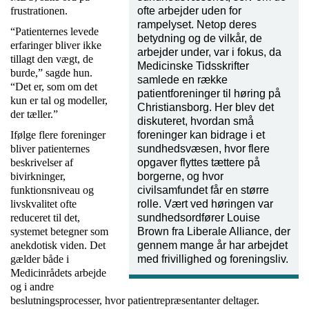
frustrationen.
ofte arbejder uden for
rampelyset. Netop deres
“Patienternes levede
betydning og de vilkår, de
erfaringer bliver ikke
arbejder under, var i fokus, da
tillagt den vægt, de
Medicinske Tidsskrifter
burde,” sagde hun.
samlede en række
“Det er, som om det
patientforeninger til høring på
kun er tal og modeller,
Christiansborg. Her blev det
der tæller.”
diskuteret, hvordan små
Ifølge flere foreninger
foreninger kan bidrage i et
bliver patienternes
sundhedsvæsen, hvor flere
beskrivelser af
opgaver flyttes tættere på
bivirkninger,
borgerne, og hvor
funktionsniveau og
civilsamfundet får en større
livskvalitet ofte
rolle. Vært ved høringen var
reduceret til det,
sundhedsordfører Louise
systemet betegner som
Brown fra Liberale Alliance, der
anekdotisk viden. Det
gennem mange år har arbejdet
gælder både i
med frivillighed og foreningsliv.
Medicinrådets arbejde
og i andre
beslutningsprocesser, hvor patientrepræsentanter deltager.