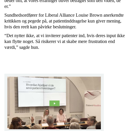
beder om, at vores erfaringer bliver betragtet som den viden, de
er.”
Sundhedsordfører for Liberal Alliance Louise Brown anerkendte
kritikken og pegede på, at patientinddragelse kun giver mening,
hvis den reelt kan påvirke beslutninger.
“Det nytter ikke, at vi inviterer patienter ind, hvis deres input ikke
kan flytte noget. Så risikerer vi at skabe mere frustration end
værdi,” sagde hun.