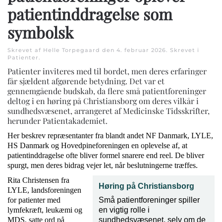
patientinddragelse som
symbolsk
Skrevet af Helle Torpegaard den
4. februar 2026
. Skrevet i
Patienter
.
Patienter inviteres med til bordet, men deres erfaringer
får sjældent afgørende betydning. Det var et
gennemgående budskab, da flere små patientforeninger
deltog i en høring på Christiansborg om deres vilkår i
sundhedsvæsenet, arrangeret af Medicinske Tidsskrifter,
herunder Patientakademiet.
Her beskrev repræsentanter fra blandt andet NF Danmark, LYLE,
HS Danmark og Hovedpineforeningen en oplevelse af, at
patientinddragelse ofte bliver formel snarere end reel. De bliver
spurgt, men deres bidrag vejer let, når beslutningerne træffes.
Rita Christensen fra
Høring på Christiansborg
LYLE, landsforeningen
for patienter med
Små patientforeninger spiller
lymfekræft, leukæmi og
en vigtig rolle i
MDS, satte ord på
sundhedsvæsenet, selv om de