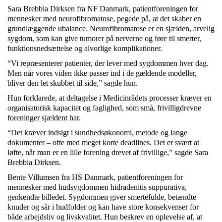
Sara Brebbia Dirksen fra NF Danmark, patientforeningen for
mennesker med neurofibromatose, pegede på, at det skaber en
grundlæggende ubalance. Neurofibromatose er en sjælden, arvelig
sygdom, som kan give tumorer på nerverne og føre til smerter,
funktionsnedsættelse og alvorlige komplikationer.
“Vi repræsenterer patienter, der lever med sygdommen hver dag.
Men når vores viden ikke passer ind i de gældende modeller,
bliver den let skubbet til side,” sagde hun.
Hun forklarede, at deltagelse i Medicinrådets processer kræver en
organisatorisk kapacitet og faglighed, som små, frivilligdrevne
foreninger sjældent har.
“Det kræver indsigt i sundhedsøkonomi, metode og lange
dokumenter – ofte med meget korte deadlines. Det er svært at
løfte, når man er en lille forening drevet af frivillige,” sagde Sara
Brebbia Dirksen.
Bente Villumsen fra HS Danmark, patientforeningen for
mennesker med hudsygdommen hidradenitis suppurativa,
genkendte billedet. Sygdommen giver smertefulde, betændte
knuder og sår i hudfolder og kan have store konsekvenser for
både arbejdsliv og livskvalitet. Hun beskrev en oplevelse af, at