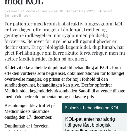
mod KOL
Skrevet af Redaktionen den
18. december 2025
. Skrevet i
Behandlinger
.
For patienter med kronisk obstruktiv lungesygdom, KOL,
er hverdagen ofte præget af åndenød, træthed og
gentagne indlæggelser, når sygdommen pludselig
forværres. Behovet for nye behandlingsmuligheder er
derfor stort. Et nyt biologisk lægemiddel, dupilumab, har
givet forhåbninger om færre akutte forværringer, men nu
sætter Medicinrådet foden på bremsen.
Rådet vil ikke anbefale dupilumab til behandling af KOL, fordi
effekten vurderes som begrænset, dokumentationen for forlænget
overlevelse mangler, og prisen er for høj i forhold til den
sundhedsgevinst, behandlingen kan give. Derfor opfordrer
Medicinrådet lægemiddelvirksomheden Sanofi til at vende tilbage
med både bedre dokumentation og en lavere pris.
Beslutningen blev truffet på
Biologisk behandling og KOL
Medicinrådets rådsmøde
onsdag den 17. december.
KOL-patienter har aldrig
tidligere fået biologisk
Dupilumab er i forvejen
behandling som en del af