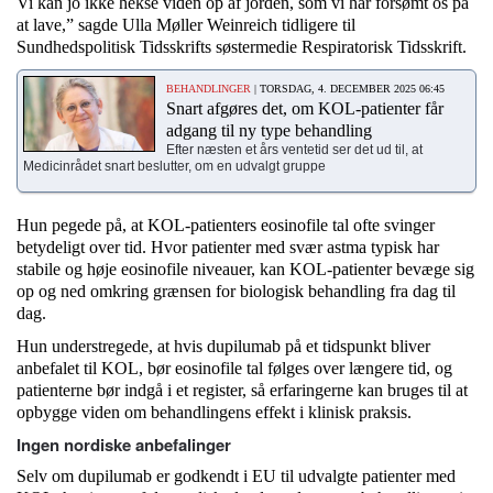
Vi kan jo ikke hekse viden op af jorden, som vi har forsømt os på
at lave,” sagde Ulla Møller Weinreich tidligere til
Sundhedspolitisk Tidsskrifts søstermedie Respiratorisk Tidsskrift.
BEHANDLINGER
| TORSDAG, 4. DECEMBER 2025 06:45
Snart afgøres det, om KOL-patienter får
adgang til ny type behandling
Efter næsten et års ventetid ser det ud til, at
Medicinrådet snart beslutter, om en udvalgt gruppe
Hun pegede på, at KOL-patienters eosinofile tal ofte svinger
betydeligt over tid. Hvor patienter med svær astma typisk har
stabile og høje eosinofile niveauer, kan KOL-patienter bevæge sig
op og ned omkring grænsen for biologisk behandling fra dag til
dag.
Hun understregede, at hvis dupilumab på et tidspunkt bliver
anbefalet til KOL, bør eosinofile tal følges over længere tid, og
patienterne bør indgå i et register, så erfaringerne kan bruges til at
opbygge viden om behandlingens effekt i klinisk praksis.
Ingen nordiske anbefalinger
Selv om dupilumab er godkendt i EU til udvalgte patienter med