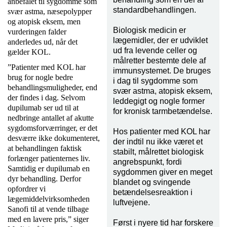
anbefalet til sygdomme som
standardbehandlingen.
svær astma, næsepolypper
og atopisk eksem, men
Biologisk medicin er
vurderingen falder
lægemidler, der er udviklet
anderledes ud, når det
ud fra levende celler og
gælder KOL.
målretter bestemte dele af
”Patienter med KOL har
immunsystemet. De bruges
brug for nogle bedre
i dag til sygdomme som
behandlingsmuligheder, end
svær astma, atopisk eksem,
der findes i dag. Selvom
leddegigt og nogle former
dupilumab ser ud til at
for kronisk tarmbetændelse.
nedbringe antallet af akutte
sygdomsforværringer, er det
Hos patienter med KOL har
desværre ikke dokumenteret,
der indtil nu ikke været et
at behandlingen faktisk
stabilt, målrettet biologisk
forlænger patienternes liv.
angrebspunkt, fordi
Samtidig er dupilumab en
sygdommen giver en meget
dyr behandling. Derfor
blandet og svingende
opfordrer vi
betændelsesreaktion i
lægemiddelvirksomheden
luftvejene.
Sanofi til at vende tilbage
med en lavere pris,” siger
Først i nyere tid har forskere