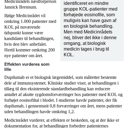
Medicinrådets næstforperson
identificeret en mindre
Jannick Brennum.
gruppe KOL-patienter med
forhøjede eosinofile, som
Ifølge Medicinrådet vil
muligvis kan have gavn af
omkring 1.000 patienter med
en biologisk behandling.
KOL på nuværende
Men med Medicinrådets
tidspunkt kunne være
nej, bliver det ikke i denne
kandidater til behandlingen,
omgang, at biologisk
hvis den blev anbefalet.
medicin tages i brug til
Hertil kommer omkring 200
KOL.
nye patienter om året.
Effekten vurderes som
lille
Dupilumab er et biologisk lægemiddel, som målretter bestemte
dele af immunsystemet. Kliniske studier viser, at behandlingen i
tillæg til den eksisterende standardbehandling kan reducere
antallet af akutte sygdomsforværringer hos patienter med KOL og
forhøjet eosinofiltal i blodet. I studierne havde patienter, der fik
dupilumab, i gennemsnit 0,8 forværringer om året, mens patienter
uden behandlingen havde omkring 1,2.
Medicinrådet vurderer, at effekten er beskeden, og at der ikke er
dokumentation for, at behandlingen forbedrer patienternes