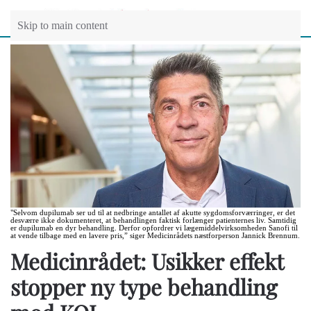
Skip to main content
"Selvom dupilumab ser ud til at nedbringe antallet af akutte sygdomsforværringer, er det
desværre ikke dokumenteret, at behandlingen faktisk forlænger patienternes liv. Samtidig
er dupilumab en dyr behandling. Derfor opfordrer vi lægemiddelvirksomheden Sanofi til
at vende tilbage med en lavere pris,” siger Medicinrådets næstforperson Jannick Brennum.
Medicinrådet: Usikker effekt
stopper ny type behandling