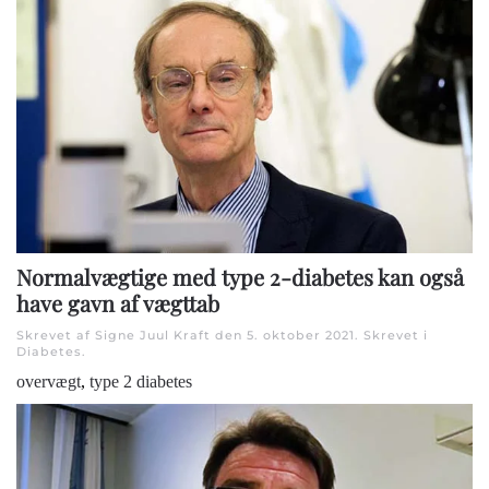
Normalvægtige med type 2-diabetes kan også
have gavn af vægttab
Skrevet af Signe Juul Kraft den
5. oktober 2021
. Skrevet i
Diabetes
.
overvægt
,
type 2 diabetes