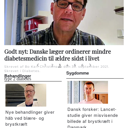
Godt nyt: Danske læger ordinerer mindre
diabetesmedicin til ældre sidst i livet
1
2
3
4
5
6
Skrevet af Bo Karl Christensen den
30. september 2021
.
Skrevet i
Diabetes
.
Sygdomme
Behandlinger
type 2 diabetes
Dansk forsker: Lancet-
Nye behandlinger giver
studie giver misvisende
håb ved blære- og
billede af brystkræft i
brystkræft
Danmark