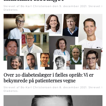
Skrevet af Bo Karl Christensen den
9. december 2021
. Skrevet i
Diabetes
.
Over 20 diabeteslæger i fælles opråb: Vi er
bekymrede på patienternes vegne
Skrevet af Bo Karl Christensen den
8. december 2021
. Skrevet i
Diabetes
.