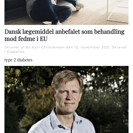
Dansk lægemiddel anbefalet som behandling
mod fedme i EU
Skrevet af Bo Karl Christensen den
12. november 2021
. Skrevet
i
Diabetes
.
type 2 diabetes