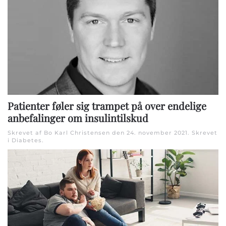
Patienter føler sig trampet på over endelige
anbefalinger om insulintilskud
Skrevet af Bo Karl Christensen den
24. november 2021
. Skrevet
i
Diabetes
.