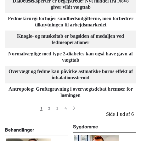
Diabeteseksperter er begejstrede: Nyt middel fra Novo
giver vildt vægttab
Fedmekirurgi forhøjer sundhedsudgifterne, men forbedrer
tilknytningen til arbejdsmarkedet
Knogle- og muskeltab er bagsiden af medaljen ved
fedmeoperationer
Normalvægtige med type 2-diabetes kan også have gavn af
vægttab
Overvægt og fedme kan påvirke astmatiske børns effekt af
inhalationssteroid
Antropolog: Grøftegravning i overvægtsdebat bremser for
løsningen
1
2
3
4
Side 1 ud af 6
Sygdomme
Behandlinger