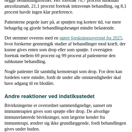
begge behandlingsformer. Her foretrak 70,7 procent subkutan
atezolizumab, 21,1 procent foretrak intravenøs behandling, og 8,1
procent havde ingen klar præference.
Patienterne pegede især på, at sprøjten tog kortere tid, var mere
behagelig og gjorde behandlingsbesøget mindre belastende.
Det stemmer overens med en
større forskningsoversigt fra 2025
,
hvor forskerne gennemgik studier af behandlinger mod kræft, der
kunne gives enten som drop eller som sprøjte. I oversigten
foretrak mellem 69 procent og 99 procent af patienterne den
subkutane behandling.
Nogle patienter får samtidig kemoterapi som drop. For dem kan
fordelen være mindre, fordi de under alle omstændigheder skal
have adgang til en blodåre.
Andre reaktioner ved indstiksstedet
Bivirkningerne er overordnet sammenlignelige, uanset om
immunterapien gives som sprøjte eller drop. De alvorlige
immunrelaterede bivirkninger, som lægerne kender fra
immunterapi, ændrer sig ikke grundlæggende, fordi behandlingen
gives under huden.