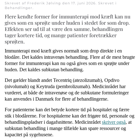
Skrevet af Frederik Jølving den
17. juni 2026
. Skrevet i
Behandlinger
.
Flere kendte former for immunterapi mod kræft kan nu
gives som en sprøjte under huden i stedet for som drop.
Effekten ser ud til at være den samme, behandlingen
tager kortere tid, og mange patienter foretrækker
sprøjten.
Immunterapi mod kræft gives normalt som drop direkte i en
blodåre. Det kaldes intravenøs behandling. Flere af de mest brugte
former for immunterapi kan nu også gives som en sprøjte under
huden. Det kaldes subkutan behandling.
Det gælder blandt andet Tecentriq (atezolizumab), Opdivo
(nivolumab) og Keytruda (pembrolizumab). Medicinrådet har
vurderet, at både de intravenøse og de subkutane formuleringer
kan anvendes i Danmark for flere af behandlingerne.
For patienterne kan det betyde kortere tid på hospitalet og færre
stik i blodårerne. For hospitalerne kan det frigøre tid, personale og
behandlingspladser i dagafsnittene. Medicinrådet
skriver også
, at
subkutan behandling i mange tilfælde kan spare ressourcer og
kapacitet på sygehusene.