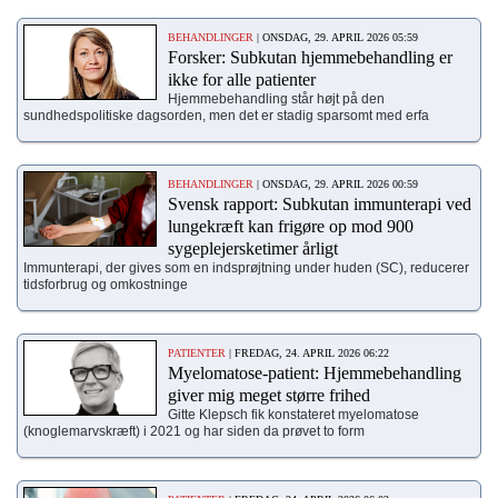
BEHANDLINGER
| ONSDAG, 29. APRIL 2026 05:59
Forsker: Subkutan hjemmebehandling er
ikke for alle patienter
Hjemmebehandling står højt på den
sundhedspolitiske dagsorden, men det er stadig sparsomt med erfa
BEHANDLINGER
| ONSDAG, 29. APRIL 2026 00:59
Svensk rapport: Subkutan immunterapi ved
lungekræft kan frigøre op mod 900
sygeplejersketimer årligt
Immunterapi, der gives som en indsprøjtning under huden (SC), reducerer
tidsforbrug og omkostninge
PATIENTER
| FREDAG, 24. APRIL 2026 06:22
Myelomatose-patient: Hjemmebehandling
giver mig meget større frihed
Gitte Klepsch fik konstateret myelomatose
(knoglemarvskræft) i 2021 og har siden da prøvet to form