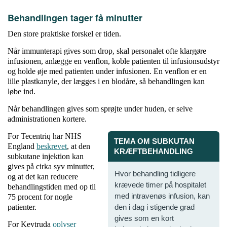
Behandlingen tager få minutter
Den store praktiske forskel er tiden.
Når immunterapi gives som drop, skal personalet ofte klargøre
infusionen, anlægge en venflon, koble patienten til infusionsudstyr
og holde øje med patienten under infusionen. En venflon er en
lille plastkanyle, der lægges i en blodåre, så behandlingen kan
løbe ind.
Når behandlingen gives som sprøjte under huden, er selve
administrationen kortere.
For Tecentriq har NHS
TEMA OM SUBKUTAN
England
beskrevet
, at den
KRÆFTBEHANDLING
subkutane injektion kan
gives på cirka syv minutter,
Hvor behandling tidligere
og at det kan reducere
krævede timer på hospitalet
behandlingstiden med op til
med intravenøs infusion, kan
75 procent for nogle
patienter.
den i dag i stigende grad
gives som en kort
For Keytruda
oplyser