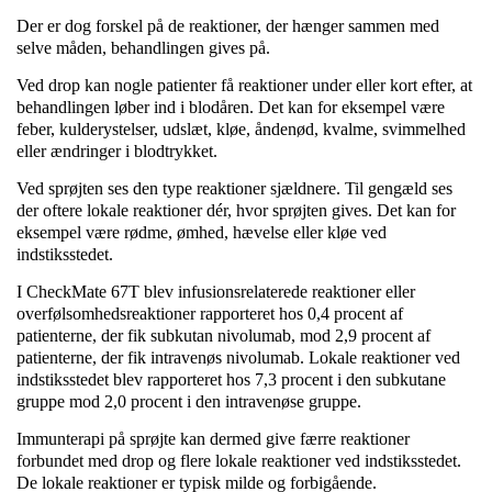
Der er dog forskel på de reaktioner, der hænger sammen med
selve måden, behandlingen gives på.
Ved drop kan nogle patienter få reaktioner under eller kort efter, at
behandlingen løber ind i blodåren. Det kan for eksempel være
feber, kulderystelser, udslæt, kløe, åndenød, kvalme, svimmelhed
eller ændringer i blodtrykket.
Ved sprøjten ses den type reaktioner sjældnere. Til gengæld ses
der oftere lokale reaktioner dér, hvor sprøjten gives. Det kan for
eksempel være rødme, ømhed, hævelse eller kløe ved
indstiksstedet.
I CheckMate 67T blev infusionsrelaterede reaktioner eller
overfølsomhedsreaktioner rapporteret hos 0,4 procent af
patienterne, der fik subkutan nivolumab, mod 2,9 procent af
patienterne, der fik intravenøs nivolumab. Lokale reaktioner ved
indstiksstedet blev rapporteret hos 7,3 procent i den subkutane
gruppe mod 2,0 procent i den intravenøse gruppe.
Immunterapi på sprøjte kan dermed give færre reaktioner
forbundet med drop og flere lokale reaktioner ved indstiksstedet.
De lokale reaktioner er typisk milde og forbigående.