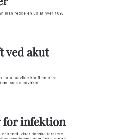
er
an man redde én ud af hver 169,
t ved akut
n for at udvikle kræft hele tre
gdom, som medvirker
 for infektion
r kendt, viser danske forskere
fektionssygdomme som f.eks. diarré