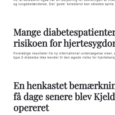
og lungebetændelse. Det ’gode’ kolesterol kan således spille e
Mange diabetespatienter
risikoen for hjertesygd
Foreløbige resultater fra ny international undersøgelse viser, 
type 2-diabetes ikke kender til den øgede risiko for hjerteka
En henkastet bemærkning
få dage senere blev Kjel
opereret