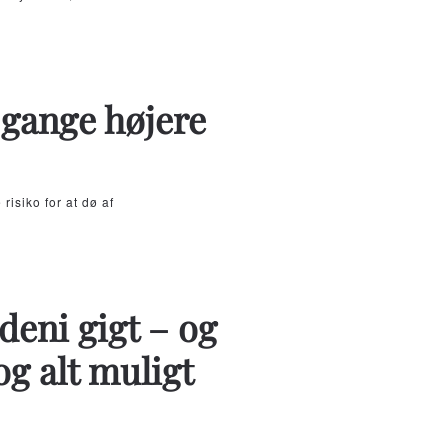
gange højere
isiko for at dø af
eni gigt – og
og alt muligt