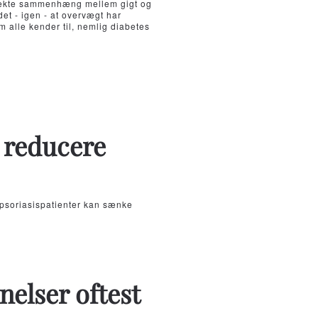
irekte sammenhæng mellem gigt og
et - igen - at overvægt har
alle kender til, nemlig diabetes
 reducere
 psoriasispatienter kan sænke
elser oftest