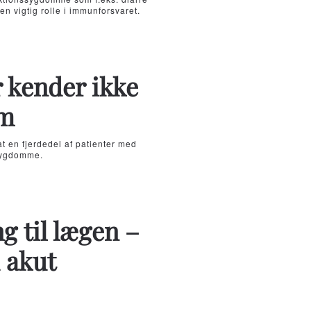
n vigtig rolle i immunforsvaret.
 kender ikke
om
at en fjerdedel af patienter med
rsygdomme.
 til lægen –
d akut