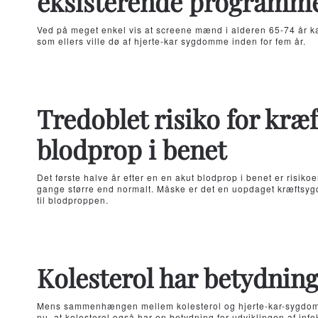
eksisterende programm
Ved på meget enkel vis at screene mænd i alderen 65-74 år k
som ellers ville dø af hjerte-kar sygdomme inden for fem år.
Tredoblet risiko for kræf
blodprop i benet
Det første halve år efter en en akut blodprop i benet er risikoe
gange større end normalt. Måske er det en uopdaget kræftsy
til blodproppen.
Kolesterol har betydning
Mens sammenhængen mellem kolesterol og hjerte-kar-sygdom e
nu, at kolesterol også har en betydning for udviklingen af in