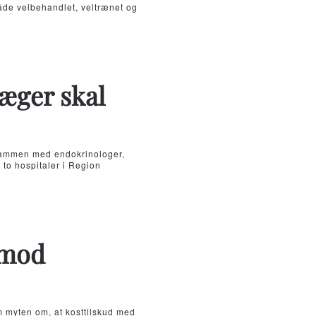
åde velbehandlet, veltrænet og
læger skal
t sammen med endokrinologer,
to hospitaler i Region
 mod
m myten om, at kosttilskud med