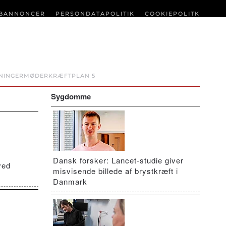
BANNONCER
PERSONDATAPOLITIK
COOKIEPOLITK
NINGER
MØDER
KRÆFTPLAN 5
Sygdomme
Dansk forsker: Lancet-studie giver
ved
misvisende billede af brystkræft i
Danmark