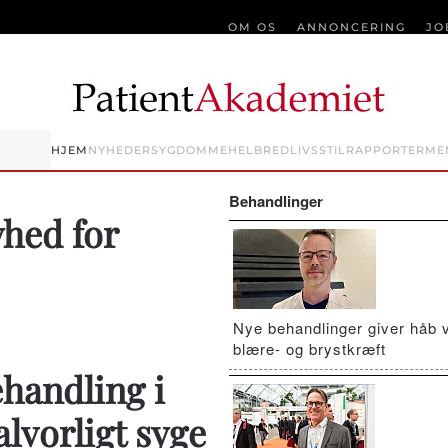
OM OS
ANNONCERING
JO
HJEM
NYHEDER
SYGDOMME
HELBRED
LIVSSTIL
RAPPORTER
ME
Behandlinger
yhed for
Nye behandlinger giver håb 
blære- og brystkræft
ehandling i
 alvorligt syge