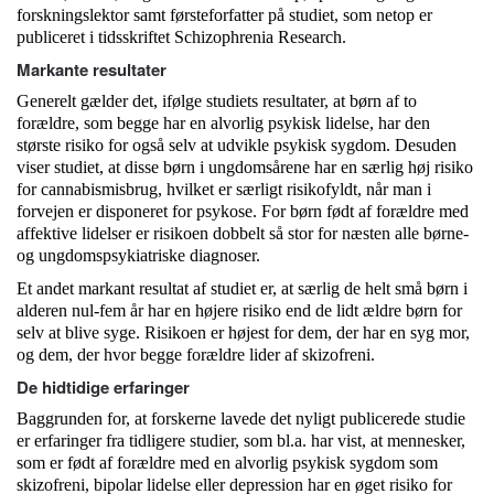
forskningslektor samt førsteforfatter på studiet, som netop er
publiceret i tidsskriftet Schizophrenia Research.
Markante resultater
Generelt gælder det, ifølge studiets resultater, at børn af to
forældre, som begge har en alvorlig psykisk lidelse, har den
største risiko for også selv at udvikle psykisk sygdom. Desuden
viser studiet, at disse børn i ungdomsårene har en særlig høj risiko
for cannabismisbrug, hvilket er særligt risikofyldt, når man i
forvejen er disponeret for psykose. For børn født af forældre med
affektive lidelser er risikoen dobbelt så stor for næsten alle børne-
og ungdomspsykiatriske diagnoser.
Et andet markant resultat af studiet er, at særlig de helt små børn i
alderen nul-fem år har en højere risiko end de lidt ældre børn for
selv at blive syge. Risikoen er højest for dem, der har en syg mor,
og dem, der hvor begge forældre lider af skizofreni.
De hidtidige erfaringer
Baggrunden for, at forskerne lavede det nyligt publicerede studie
er erfaringer fra tidligere studier, som bl.a. har vist, at mennesker,
som er født af forældre med en alvorlig psykisk sygdom som
skizofreni, bipolar lidelse eller depression har en øget risiko for