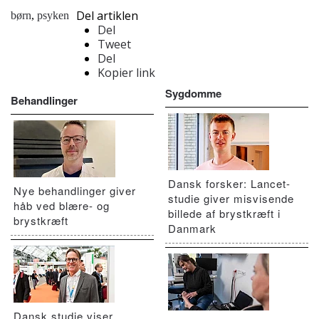
Del artiklen
børn
,
psyken
Del
Tweet
Del
Kopier link
Sygdomme
Behandlinger
Dansk forsker: Lancet-
Nye behandlinger giver
studie giver misvisende
håb ved blære- og
billede af brystkræft i
brystkræft
Danmark
Dansk studie viser