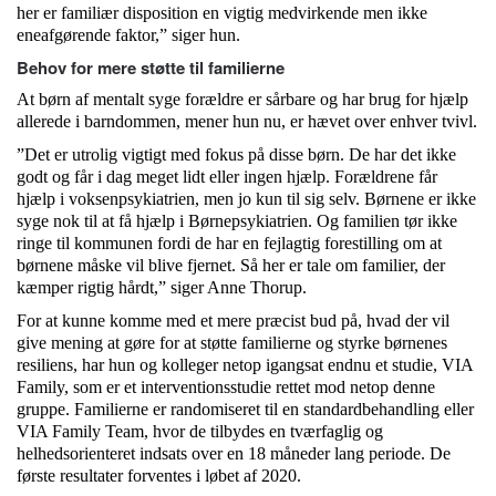
her er familiær disposition en vigtig medvirkende men ikke
eneafgørende faktor,” siger hun.
Behov for mere støtte til familierne
At børn af mentalt syge forældre er sårbare og har brug for hjælp
allerede i barndommen, mener hun nu, er hævet over enhver tvivl.
”Det er utrolig vigtigt med fokus på disse børn. De har det ikke
godt og får i dag meget lidt eller ingen hjælp. Forældrene får
hjælp i voksenpsykiatrien, men jo kun til sig selv. Børnene er ikke
syge nok til at få hjælp i Børnepsykiatrien. Og familien tør ikke
ringe til kommunen fordi de har en fejlagtig forestilling om at
børnene måske vil blive fjernet. Så her er tale om familier, der
kæmper rigtig hårdt,” siger Anne Thorup.
For at kunne komme med et mere præcist bud på, hvad der vil
give mening at gøre for at støtte familierne og styrke børnenes
resiliens, har hun og kolleger netop igangsat endnu et studie, VIA
Family, som er et interventionsstudie rettet mod netop denne
gruppe. Familierne er randomiseret til en standardbehandling eller
VIA Family Team, hvor de tilbydes en tværfaglig og
helhedsorienteret indsats over en 18 måneder lang periode. De
første resultater forventes i løbet af 2020.