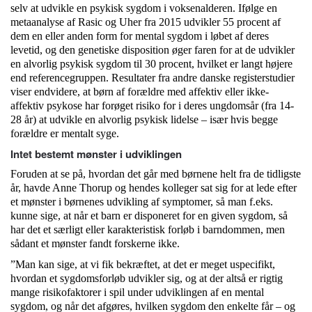
selv at udvikle en psykisk sygdom i voksenalderen. Ifølge en
metaanalyse af Rasic og Uher fra 2015 udvikler 55 procent af
dem en eller anden form for mental sygdom i løbet af deres
levetid, og den genetiske disposition øger faren for at de udvikler
en alvorlig psykisk sygdom til 30 procent, hvilket er langt højere
end referencegruppen. Resultater fra andre danske registerstudier
viser endvidere, at børn af forældre med affektiv eller ikke-
affektiv psykose har forøget risiko for i deres ungdomsår (fra 14-
28 år) at udvikle en alvorlig psykisk lidelse – især hvis begge
forældre er mentalt syge.
Intet bestemt mønster i udviklingen
Foruden at se på, hvordan det går med børnene helt fra de tidligste
år, havde Anne Thorup og hendes kolleger sat sig for at lede efter
et mønster i børnenes udvikling af symptomer, så man f.eks.
kunne sige, at når et barn er disponeret for en given sygdom, så
har det et særligt eller karakteristisk forløb i barndommen, men
sådant et mønster fandt forskerne ikke.
”Man kan sige, at vi fik bekræftet, at det er meget uspecifikt,
hvordan et sygdomsforløb udvikler sig, og at der altså er rigtig
mange risikofaktorer i spil under udviklingen af en mental
sygdom, og når det afgøres, hvilken sygdom den enkelte får – og