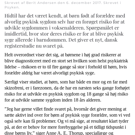
Skrevet af Berit Andersen den
6. december 2017
. Skrevet i
Psyken
.
Hidtil har det været kendt, at børn født af forældre med
alvorlig psykisk sygdom selv har en forøget risiko for at
udvikle sygdommen i voksenalderen. Spørgsmålet er
imidlertid, hvor stor deres risiko er for at blive psykisk
syge allerede i barndommen. Det giver et nyt, dansk
registerstudie nu svaret på.
Helt overordnet viser det sig, at børnene i høj grad risikerer at
blive diagnosticeret med en stort set hvilken som helst psykiatrisk
lidelse – risikoen er to til fire gange så stor i forhold til børn, hvis
forældre aldrig har været alvorligt psykisk syge.
Særligt viser studiet, at børn, som har både en mor og en far med
skizofreni, er i farezonen, da de har en næsten seks gange forhøjet
risiko for at udvikle en psykisk sygdom og 18 gange så høj risiko
for at udvikle samme sygdom inden 18 års alderen.
”Jeg har gerne villet finde svaret på, hvornår det giver mening at
sætte aktivt ind over for børn af psykisk syge forældre, som vi ved
også selv kan få problemer. Og vi må sige, at resultatet klart tyder
på, at der er behov for mere forebyggelse på et tidligt tidspunkt i
disse børns liv,” siger Anne A. E. Thorup, speciallæge og