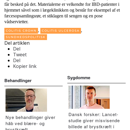
får besked på det. Materialerne er velkendte for IBD-patienter i
hjemmet såvel som i lægeklinikken og består for eksempel af et
fæcesopsamlingsrør, et stiklagen til sengen og en pose
vådservietter.
,
,
COLITIS CROHN
COLITIS ULCEROSA
SUNDHEDSPOLITISK
Del artiklen
Del
Tweet
Del
Kopier link
Sygdomme
Behandlinger
Dansk forsker: Lancet-
Nye behandlinger giver
studie giver misvisende
håb ved blære- og
billede af brystkræft i
brystkræft