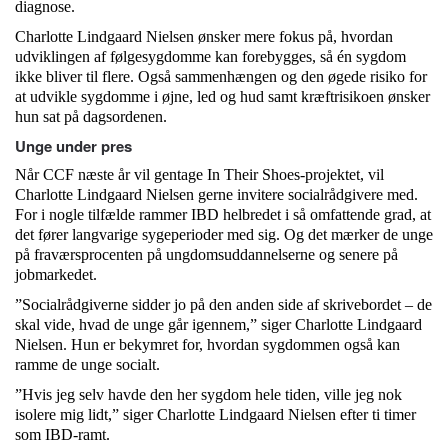
diagnose.
Charlotte Lindgaard Nielsen ønsker mere fokus på, hvordan
udviklingen af følgesygdomme kan forebygges, så én sygdom
ikke bliver til flere. Også sammenhængen og den øgede risiko for
at udvikle sygdomme i øjne, led og hud samt kræftrisikoen ønsker
hun sat på dagsordenen.
Unge under pres
Når CCF næste år vil gentage In Their Shoes-projektet, vil
Charlotte Lindgaard Nielsen gerne invitere socialrådgivere med.
For i nogle tilfælde rammer IBD helbredet i så omfattende grad, at
det fører langvarige sygeperioder med sig. Og det mærker de unge
på fraværsprocenten på ungdomsuddannelserne og senere på
jobmarkedet.
”Socialrådgiverne sidder jo på den anden side af skrivebordet – de
skal vide, hvad de unge går igennem,” siger Charlotte Lindgaard
Nielsen. Hun er bekymret for, hvordan sygdommen også kan
ramme de unge socialt.
”Hvis jeg selv havde den her sygdom hele tiden, ville jeg nok
isolere mig lidt,” siger Charlotte Lindgaard Nielsen efter ti timer
som IBD-ramt.