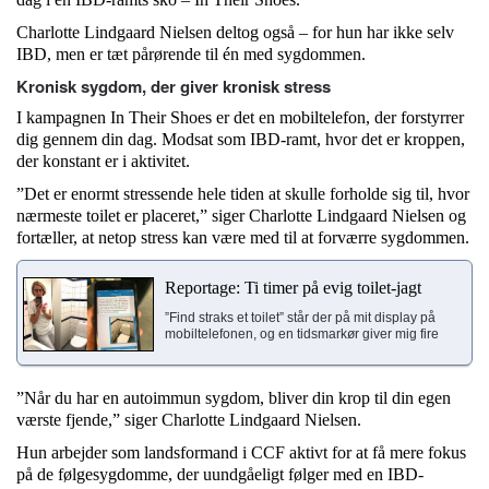
Charlotte Lindgaard Nielsen deltog også – for hun har ikke selv
IBD, men er tæt pårørende til én med sygdommen.
Kronisk sygdom, der giver kronisk stress
I kampagnen In Their Shoes er det en mobiltelefon, der forstyrrer
dig gennem din dag. Modsat som IBD-ramt, hvor det er kroppen,
der konstant er i aktivitet.
”Det er enormt stressende hele tiden at skulle forholde sig til, hvor
nærmeste toilet er placeret,” siger Charlotte Lindgaard Nielsen og
fortæller, at netop stress kan være med til at forværre sygdommen.
Reportage: Ti timer på evig toilet-jagt
”Find straks et toilet” står der på mit display på
mobiltelefonen, og en tidsmarkør giver mig fire
”Når du har en autoimmun sygdom, bliver din krop til din egen
værste fjende,” siger Charlotte Lindgaard Nielsen.
Hun arbejder som landsformand i CCF aktivt for at få mere fokus
på de følgesygdomme, der uundgåeligt følger med en IBD-