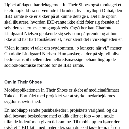
I løbet af dagen har deltagerne i In Their Shoes også modtaget et
telefonopkald fra en veninde til bruden, hvis bryllup i Dubai, den
IBD-ramte ikke er sikker på at kunne deltage i. Det lille optrin
skal illustrere, hvordan IBD-ramte ikke altid føler sig forstået af
selv deres nærmeste omgangskreds. Også her kan Charlotte
Lindgaard Nielsen genkende sig selv som pårørende og at hun
ikke altid har haft forståelsen af, hvor slemt det i virkeligheden er.
”Men jo mere vi taler om sygdommen, jo længere når vi,” mener
Charlotte Lindgaard Nielsen. Hun ønsker, at der på sigt vil blive
bedre samspil mellem den helbredsmæssige behandling og de
socioøkonomiske forhold for de IBD-ramte.
Om In Their Shoes
Mobilapplikationen In Their Shoes er skabt af medicinalfirmaet
Takeda. Formålet med projektet var at styrke medarbejdernes
sygdomsbevidsthed.
En mobilapp sendte pushbeskeder i projektets varighed, og du
skal besvare beskederne med et klik eller et foto – og i nogle
tilfælde indenfor en given tidsramme. Til mobilapp’en hører der
også et ”IBD-kit” med materialer, som du skal tage frem, når du