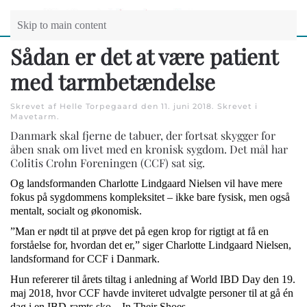
Skip to main content
Sådan er det at være patient
med tarmbetændelse
Skrevet af Helle Torpegaard den
11. juni 2018
. Skrevet i
Mavetarm
.
Danmark skal fjerne de tabuer, der fortsat skygger for
åben snak om livet med en kronisk sygdom. Det mål har
Colitis Crohn Foreningen (CCF) sat sig.
Og landsformanden Charlotte Lindgaard Nielsen vil have mere
fokus på sygdommens kompleksitet – ikke bare fysisk, men også
mentalt, socialt og økonomisk.
”Man er nødt til at prøve det på egen krop for rigtigt at få en
forståelse for, hvordan det er,” siger Charlotte Lindgaard Nielsen,
landsformand for CCF i Danmark.
Hun refererer til årets tiltag i anledning af World IBD Day den 19.
maj 2018, hvor CCF havde inviteret udvalgte personer til at gå én
dag i en IBD-ramts sko – In Their Shoes.