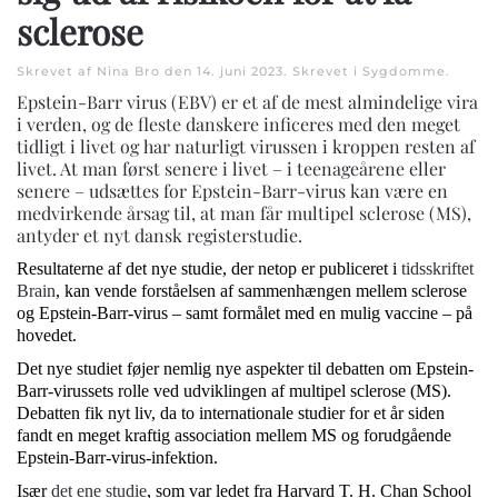
sclerose
Skrevet af Nina Bro den
14. juni 2023
. Skrevet i
Sygdomme
.
Epstein-Barr virus (EBV) er et af de mest almindelige vira
i verden, og de fleste danskere inficeres med den meget
tidligt i livet og har naturligt virussen i kroppen resten af
livet. At man først senere i livet – i teenageårene eller
senere – udsættes for Epstein-Barr-virus kan være en
medvirkende årsag til, at man får multipel sclerose (MS),
antyder et nyt dansk registerstudie.
Resultaterne af det nye studie, der netop er publiceret i
tidsskriftet
Brain
, kan vende forståelsen af sammenhængen mellem sclerose
og Epstein-Barr-virus – samt formålet med en mulig vaccine – på
hovedet.
Det nye studiet føjer nemlig nye aspekter til debatten om Epstein-
Barr-virussets rolle ved udviklingen af multipel sclerose (MS).
Debatten fik nyt liv, da to internationale studier for et år siden
fandt en meget kraftig association mellem MS og forudgående
Epstein-Barr-virus-infektion.
Især
det ene studie
, som var ledet fra Harvard T. H. Chan School