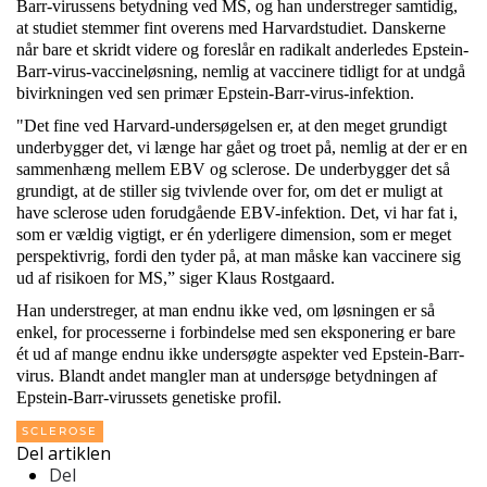
Barr-virussens betydning ved MS, og han understreger samtidig,
at studiet stemmer fint overens med Harvardstudiet. Danskerne
når bare et skridt videre og foreslår en radikalt anderledes Epstein-
Barr-virus-vaccineløsning, nemlig at vaccinere tidligt for at undgå
bivirkningen ved sen primær Epstein-Barr-virus-infektion.
"Det fine ved Harvard-undersøgelsen er, at den meget grundigt
underbygger det, vi længe har gået og troet på, nemlig at der er en
sammenhæng mellem EBV og sclerose. De underbygger det så
grundigt, at de stiller sig tvivlende over for, om det er muligt at
have sclerose uden forudgående EBV-infektion. Det, vi har fat i,
som er vældig vigtigt, er én yderligere dimension, som er meget
perspektivrig, fordi den tyder på, at man måske kan vaccinere sig
ud af risikoen for MS,” siger Klaus Rostgaard.
Han understreger, at man endnu ikke ved, om løsningen er så
enkel, for processerne i forbindelse med sen eksponering er bare
ét ud af mange endnu ikke undersøgte aspekter ved Epstein-Barr-
virus. Blandt andet mangler man at undersøge betydningen af
Epstein-Barr-virussets genetiske profil.
SCLEROSE
Del artiklen
Del