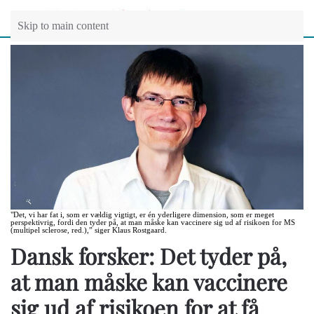
Skip to main content
"Det, vi har fat i, som er vældig vigtigt, er én yderligere dimension, som er meget
perspektivrig, fordi den tyder på, at man måske kan vaccinere sig ud af risikoen for MS
(multipel sclerose, red.),” siger Klaus Rostgaard.
Dansk forsker: Det tyder på,
at man måske kan vaccinere
sig ud af risikoen for at få