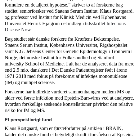
formulere en detaljeret hypotese,” skriver to af forskerne bag
studiet, seniorforsker ved Statens Serum Institut, Klaus Rostgaard,
og professor ved Institut for Klinisk Medicin ved Københavns
Universitet Henrik Hjalgrim i et indlæg i
tidsskriftet Infectious
Disease Now.
Bag studiet står danske forskere fra Kræftens Bekæmpelse,
Statens Serum Institut, Københavns Universitet, Rigshospitalet
samt K.G. Jebsens Center for Genetic Epidemiology i Tronheim i
Norge, det norske Institut for Folkesundhed og Stanford
university School of Medicine. I alt har de analyseret data fra mere
end 2,5 mio. danskere i Det Danske Patientregister født i årene
1971-2018 med fokus på forekomst af infektiøs mononukleose
(IM) og multipel sclerose.
Forskerne har indirekte vurderet sammenhængen mellem MS og
alder ved første infektion med Epstein-Barr-virus ved at analysere,
hvordan forskellige søskende konstellationer påvirker den relative
risiko for IM og MS.
Et perspektivrigt fund
Klaus Rostgaard, som er førsteforfatter på artiklen i BRAIN,
kalder det danske fund et betydeligt skridt i forståelsen af Epstein-