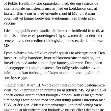
of Public Health, fik stor opmærksomhed, der også nåede de
internationale mainstream-medier med en konklusion om, at
Epstein-Barr-virus er medvirkende årsag til MS, og at man
potentielt vil kunne forebygge sygdommen ved hjælp af en
vaccine.
I det netop publicerede studie når forskerne imidlertid frem til, at
det måske ikke er eksponeringen i sig selv, men det, at den sker
senere i livet, der medfører biologiske processer, der kan udløse
MS.
Epstein-Barr virus-infektion opstår typisk i to aldersgrupper. Den
første er i tidlig barndom, hvor infektionen ofte er mild og kan
forveksles med andre almindelige børnesygdomme. Den anden
aldersgruppe er i ungdomsårene eller tidlig voksenalder, hvor
infektionen kan forårsage infektiøs mononukleose, også kendt
som kyssesyge.
“Studiet viser, at sen EBV-infektion (infektion med Epstein-Barr-
virus, red.) nærmest er en præmis for at udvikle MS, og at en eller
anden endnu uidentificeret biologisk proces, som er meget mere
almindelig i forbindelse med sen end tidligt primær infektion med
EBV, er årsagen. Alderssammenhængen kan forhåbentlig være
nøglen til at identificere den biologiske proces eller i det mindste