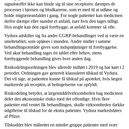
signalstoffet ikke kan binde sig til sine receptorer, dæmpes de
processer i hjernen og blodkarrene, som er med til at udløse og
holde migræneanfaldet i gang. For nogle patienter kan medicinen
derfor dæmpe eller standse et anfald, især hvis den tages tidligt.
Hos nogle kan den også forebygge, at anfald kommer så ofte.
Vydura adskiller sig fra andre CGRP-behandlinger ved at være en
smeltetablet, som opløses i munden. Andre midler i samme
behandlingsområde gives som indsprøjtninger til forebyggelse.
Ved akut behandling tages én tablet efter behov, mens
forebyggende behandling gives hver anden dag.
Risikodelingsordningen blev allerede indført i 2019 og har kørt i 2
perioder. Ordningen gav generelt klausuleret tilskud til Vydura.
Det vil sige, at patienten kunne få tilskud på apoteket, hvis lægen
markerede på recepten, at betingelserne var opfyldt.
Risikodeling betyder, at lægemiddelvirksomheden bag medicinen
deler den økonomiske risiko med det offentlige. Hvis flere
patienter end ventet fik behandlingen, skulle virksomheden dække
udgifterne til tilskud for de ekstra patienter. Vydura markedsføres
af Pfizer.
Tilskuddet blev målrettet en mindre gruppe patienter med svær