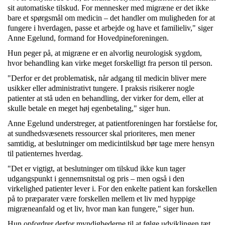
sit automatiske tilskud. For mennesker med migræne er det ikke
bare et spørgsmål om medicin – det handler om muligheden for at
fungere i hverdagen, passe et arbejde og have et familieliv," siger
Anne Egelund, formand for Hovedpineforeningen.
Hun peger på, at migræne er en alvorlig neurologisk sygdom,
hvor behandling kan virke meget forskelligt fra person til person.
"Derfor er det problematisk, når adgang til medicin bliver mere
usikker eller administrativt tungere. I praksis risikerer nogle
patienter at stå uden en behandling, der virker for dem, eller at
skulle betale en meget høj egenbetaling," siger hun.
Anne Egelund understreger, at patientforeningen har forståelse for,
at sundhedsvæsenets ressourcer skal prioriteres, men mener
samtidig, at beslutninger om medicintilskud bør tage mere hensyn
til patienternes hverdag.
"Det er vigtigt, at beslutninger om tilskud ikke kun tager
udgangspunkt i gennemsnitstal og pris – men også i den
virkelighed patienter lever i. For den enkelte patient kan forskellen
på to præparater være forskellen mellem et liv med hyppige
migræneanfald og et liv, hvor man kan fungere," siger hun.
Hun opfordrer derfor myndighederne til at følge udviklingen tæt.