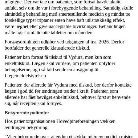
migræne. Der var tale om patienter, som fortsat havde akutte
anfald, selv om de var i forebyggende behandling. Samtidig skulle
almindelig behandling med smertestillende medicin og mindst tre
forskellige typer triptaner enten have haft utilstrækkelig effekt,
være uegnet eller give uacceptable bivirkninger. Behandlingen
måtte højst omfatte otte tabletter om måneden.
Forsøgsordningen udløber ved udgangen af maj 2026. Derfor
bortfalder det generelle klausulerede tilskud.
Patienter kan fortsat få tilskud til Vydura, men kun som
enkelttilskud. Lægen skal vurdere, om patienten opfylder
betingelserne, og i så fald sende en ansøgning til
Lægemiddelstyrelsen.
Patienter, der allerede får Vydura med tilskud, bør derfor kontakte
lægen i god tid før ændringen træder i kraft. Patienter, som
allerede har fået bevilget enkelttilskud, behøver først at henvende
sig, når recepten skal fornyes.
Bekymrede patienter
Hos patientorganisationen Hovedpineforeningen vækker
ændringen bekymring.
"Vi er bekymrede over, at endnu et stykke migrænemedicin mister