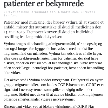
patienter er bekymrede
Skrevet af Helle Torpegaard den
11. marts 2026
. Skrevet i
Samfund
.
Patienter med migræne, der bruger Vydura til at stoppe et
anfald, mister det automatiske tilskud til medicinen den
25. maj 2026. Fremover kræver tilskud en individuel
bevilling fra Lægemiddelstyrelsen.
Vydura bruges til behandling af migræneanfald, når de opstår, og
kan også bruges forebyggende hos voksne med mindst fire
migræneanfald om måneden. Vydura kan udskrives af alle læger,
altså også praktiserende læger, men for patienter, der skal have
tilskud, er der en klausul om, at behandlingen skal være iværksat
af en speciallæge i neurologi hos patienter, hvor anden behandling
ikke virker.
Det aktive stof i Vydura hedder rimegepant. Det hører til en nyere
gruppe migrænemidler, som kaldes CGRP-hæmmere. CGRP er et
signalstof i nervesystemet, som spiller en vigtig rolle under
migræne. Stoffet medvirker til at udvide blodkar omkring hjernen
og sende smertesignaler videre i nervesystemet.
Rimegepant virker ved at blokere virkningen af CGRP. Når