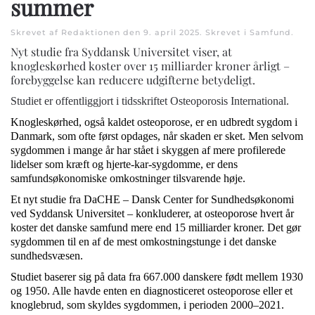
summer
Skrevet af Redaktionen den
9. april 2025
. Skrevet i
Samfund
.
Nyt studie fra Syddansk Universitet viser, at
knogleskørhed koster over 15 milliarder kroner årligt –
forebyggelse kan reducere udgifterne betydeligt.
Studiet er offentliggjort i tidsskriftet Osteoporosis International.
Knogleskørhed, også kaldet osteoporose, er en udbredt sygdom i
Danmark, som ofte først opdages, når skaden er sket. Men selvom
sygdommen i mange år har stået i skyggen af mere profilerede
lidelser som kræft og hjerte-kar-sygdomme, er dens
samfundsøkonomiske omkostninger tilsvarende høje.
Et nyt studie fra DaCHE – Dansk Center for Sundhedsøkonomi
ved Syddansk Universitet – konkluderer, at osteoporose hvert år
koster det danske samfund mere end 15 milliarder kroner. Det gør
sygdommen til en af de mest omkostningstunge i det danske
sundhedsvæsen.
Studiet baserer sig på data fra 667.000 danskere født mellem 1930
og 1950. Alle havde enten en diagnosticeret osteoporose eller et
knoglebrud, som skyldes sygdommen, i perioden 2000–2021.