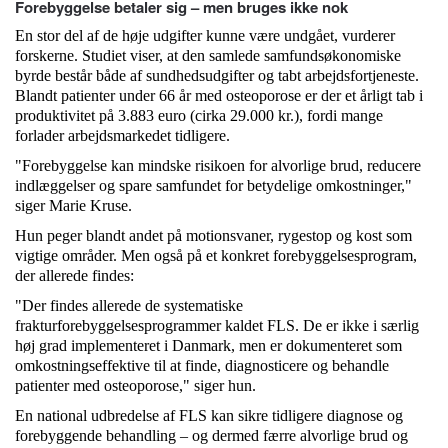
Forebyggelse betaler sig – men bruges ikke nok
En stor del af de høje udgifter kunne være undgået, vurderer
forskerne. Studiet viser, at den samlede samfundsøkonomiske
byrde består både af sundhedsudgifter og tabt arbejdsfortjeneste.
Blandt patienter under 66 år med osteoporose er der et årligt tab i
produktivitet på 3.883 euro (cirka 29.000 kr.), fordi mange
forlader arbejdsmarkedet tidligere​.
"Forebyggelse kan mindske risikoen for alvorlige brud, reducere
indlæggelser og spare samfundet for betydelige omkostninger,"
siger Marie Kruse.
Hun peger blandt andet på motionsvaner, rygestop og kost som
vigtige områder. Men også på et konkret forebyggelsesprogram,
der allerede findes:
"Der findes allerede de systematiske
frakturforebyggelsesprogrammer kaldet FLS. De er ikke i særlig
høj grad implementeret i Danmark, men er dokumenteret som
omkostningseffektive til at finde, diagnosticere og behandle
patienter med osteoporose," siger hun.
En national udbredelse af FLS kan sikre tidligere diagnose og
forebyggende behandling – og dermed færre alvorlige brud og