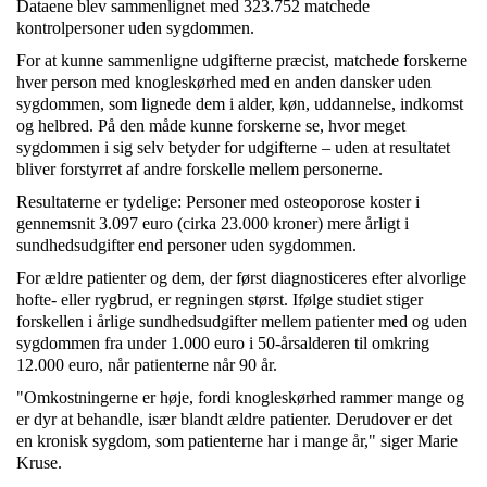
Dataene blev sammenlignet med 323.752 matchede
kontrolpersoner uden sygdommen.
For at kunne sammenligne udgifterne præcist, matchede forskerne
hver person med knogleskørhed med en anden dansker uden
sygdommen, som lignede dem i alder, køn, uddannelse, indkomst
og helbred. På den måde kunne forskerne se, hvor meget
sygdommen i sig selv betyder for udgifterne – uden at resultatet
bliver forstyrret af andre forskelle mellem personerne.
Resultaterne er tydelige: Personer med osteoporose koster i
gennemsnit 3.097 euro (cirka 23.000 kroner) mere årligt i
sundhedsudgifter end personer uden sygdommen.
For ældre patienter og dem, der først diagnosticeres efter alvorlige
hofte- eller rygbrud, er regningen størst. Ifølge studiet stiger
forskellen i årlige sundhedsudgifter mellem patienter med og uden
sygdommen fra under 1.000 euro i 50-årsalderen til omkring
12.000 euro, når patienterne når 90 år​.
"Omkostningerne er høje, fordi knogleskørhed rammer mange og
er dyr at behandle, især blandt ældre patienter. Derudover er det
en kronisk sygdom, som patienterne har i mange år," siger Marie
Kruse.