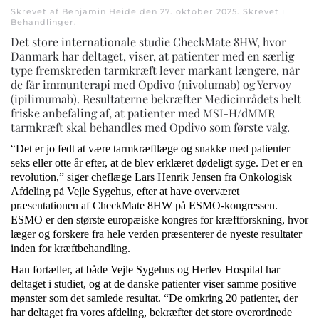
Skrevet af Benjamin Heide den
27. oktober 2025
. Skrevet i
Behandlinger
.
Det store internationale studie CheckMate 8HW, hvor
Danmark har deltaget, viser, at patienter med en særlig
type fremskreden tarmkræft lever markant længere, når
de får immunterapi med Opdivo (nivolumab) og Yervoy
(ipilimumab). Resultaterne bekræfter Medicinrådets helt
friske anbefaling af, at patienter med MSI-H/dMMR
tarmkræft skal behandles med Opdivo som første valg.
“Det er jo fedt at være tarmkræftlæge og snakke med patienter
seks eller otte år efter, at de blev erklæret dødeligt syge. Det er en
revolution,” siger cheflæge Lars Henrik Jensen fra Onkologisk
Afdeling på Vejle Sygehus, efter at have overværet
præsentationen af CheckMate 8HW på ESMO-kongressen.
ESMO er den største europæiske kongres for kræftforskning, hvor
læger og forskere fra hele verden præsenterer de nyeste resultater
inden for kræftbehandling.
Han fortæller, at både Vejle Sygehus og Herlev Hospital har
deltaget i studiet, og at de danske patienter viser samme positive
mønster som det samlede resultat. “De omkring 20 patienter, der
har deltaget fra vores afdeling, bekræfter det store overordnede