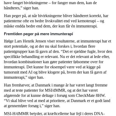
have fanget bivirkningerne – for fanger man dem, kan de
håndteres,” siger han.
Han peger på, at når bivirkningerne bliver håndteret korrekt, har
patienterne ofte en bedre livskvalitet end ved kemoterapi – og
måske endda bedre end dem, der kun får én immunterapi.
Fremtiden peger på mere immunterapi
Ifølge Lars Henrik Jensen viser resultaterne, at immunterapi har et
stort potentiale, og at der nu skal forskes i, hvordan flere
patientgrupper kan få gavn af den. “Det er sjældne fugle, hvor den
specifikke behandling er relevant. Nu er det relevant at lede efter,
hvordan kombinationer kan gøre patienter følsomme over for
immunterapi. Det kunne for eksempel være ved at kigge på
tumorsnit med AI og blive klogere på, hvem der kan få gavn af
immunterapi,” siger han.
Han fremhæver, at Danmark i mange år har været langt fremme
med at teste patienter for MSI/dMMR, og at det har været
afgørende for at kunne deltage i forsøg som CheckMate 8HW.
“Vi skal blive ved at med at prioritere, at Danmark er et godt land
at gennemføre forsøg i,” siger han.
MSI-H/dMMR betyder, at kræftcellerne har fejl i deres DNA-