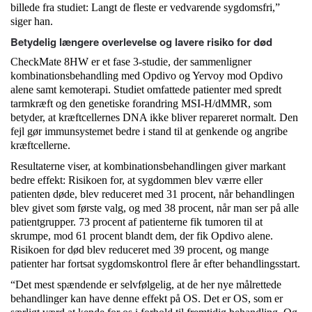
billede fra studiet: Langt de fleste er vedvarende sygdomsfri,”
siger han.
Betydelig længere overlevelse og lavere risiko for død
CheckMate 8HW er et fase 3-studie, der sammenligner
kombinationsbehandling med Opdivo og Yervoy mod Opdivo
alene samt kemoterapi. Studiet omfattede patienter med spredt
tarmkræft og den genetiske forandring MSI-H/dMMR, som
betyder, at kræftcellernes DNA ikke bliver repareret normalt. Den
fejl gør immunsystemet bedre i stand til at genkende og angribe
kræftcellerne.
Resultaterne viser, at kombinationsbehandlingen giver markant
bedre effekt: Risikoen for, at sygdommen blev værre eller
patienten døde, blev reduceret med 31 procent, når behandlingen
blev givet som første valg, og med 38 procent, når man ser på alle
patientgrupper. 73 procent af patienterne fik tumoren til at
skrumpe, mod 61 procent blandt dem, der fik Opdivo alene.
Risikoen for død blev reduceret med 39 procent, og mange
patienter har fortsat sygdomskontrol flere år efter behandlingsstart.
“Det mest spændende er selvfølgelig, at de her nye målrettede
behandlinger kan have denne effekt på OS. Det er OS, som er