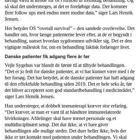
særligt værd at kende for os i forhold til fremtidig behandling. Og
så skal det understreges, at det er foreløbige data. Der kommer
flere follow ups med endnu mere modne data,” siger Lars Henrik
Jensen.
Her betyder OS “overall survival” – den samlede overlevelse. Det
handler om, hvor længe patienterne lever efter, at de er begyndt i
behandling, uanset hvordan sygdommen udvikler sig. Det er den
vigtigste målestok for, om en behandling faktisk forlænger livet.
Danske patienter fik adgang flere år før
Vejle Sygehus var blandt de første til at tilbyde behandlingen.
“Det er jo fedt for danske patienter, at vi har kunnet være med i de
her forsøg. Det har betydet, at de danske patienter har haft adgang
til den effektfulde behandling siden 2019. Det er hele seks år, før
det bliver accepteret som god standardbehandling i medicinrådet,”
siger Lars Henrik Jensen.
Han understreger, at dobbelt immunterapi kræver stor erfaring.
“Det kræver, at man er vant til at håndtere immunrelaterede
bivirkninger. Afdelinger skal have trænet personale og et
multidisciplinært setup. Det dur ikke, at vi bare giver
behandlingen alle mulige steder. Det duer heller ikke, hvis der
ikke er tæt kontakt med patienten under behandlingen. Vi skal