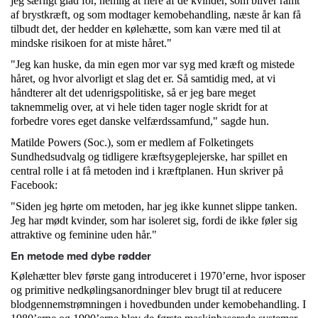
jeg særligt glad for, nemlig at flere af de kvinder, som bliver ramt
af brystkræft, og som modtager kemobehandling, næste år kan få
tilbudt det, der hedder en kølehætte, som kan være med til at
mindske risikoen for at miste håret."
"Jeg kan huske, da min egen mor var syg med kræft og mistede
håret, og hvor alvorligt et slag det er. Så samtidig med, at vi
håndterer alt det udenrigspolitiske, så er jeg bare meget
taknemmelig over, at vi hele tiden tager nogle skridt for at
forbedre vores eget danske velfærdssamfund," sagde hun.
Matilde Powers (Soc.), som er medlem af Folketingets
Sundhedsudvalg og tidligere kræftsygeplejerske, har spillet en
central rolle i at få metoden ind i kræftplanen. Hun skriver på
Facebook:
"Siden jeg hørte om metoden, har jeg ikke kunnet slippe tanken.
Jeg har mødt kvinder, som har isoleret sig, fordi de ikke føler sig
attraktive og feminine uden hår."
En metode med dybe rødder
Kølehætter blev første gang introduceret i 1970’erne, hvor isposer
og primitive nedkølingsanordninger blev brugt til at reducere
blodgennemstrømningen i hovedbunden under kemobehandling. I