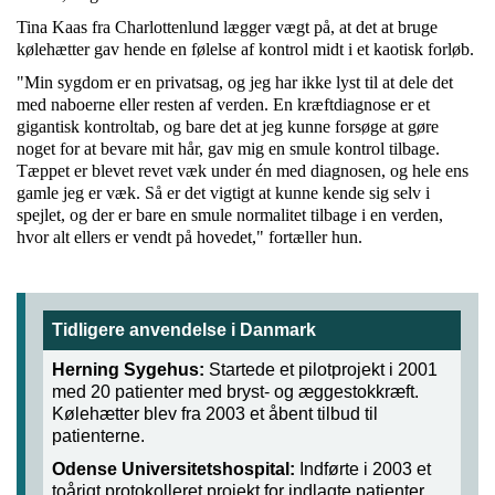
Tina Kaas fra Charlottenlund lægger vægt på, at det at bruge
kølehætter gav hende en følelse af kontrol midt i et kaotisk forløb.
"Min sygdom er en privatsag, og jeg har ikke lyst til at dele det
med naboerne eller resten af verden. En kræftdiagnose er et
gigantisk kontroltab, og bare det at jeg kunne forsøge at gøre
noget for at bevare mit hår, gav mig en smule kontrol tilbage.
Tæppet er blevet revet væk under én med diagnosen, og hele ens
gamle jeg er væk. Så er det vigtigt at kunne kende sig selv i
spejlet, og der er bare en smule normalitet tilbage i en verden,
hvor alt ellers er vendt på hovedet," fortæller hun.
Tidligere anvendelse i Danmark
Herning Sygehus:
Startede et pilotprojekt i 2001
med 20 patienter med bryst- og æggestokkræft.
Kølehætter blev fra 2003 et åbent tilbud til
patienterne.
Odense Universitetshospital:
Indførte i 2003 et
toårigt protokolleret projekt for indlagte patienter