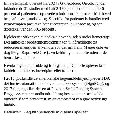
En systematisk oversigt fra 2024
i
Gynecologic Oncology
,
der
inkluderede 31 studier med i alt 2.179 patienter, fandt, at 60,6
procent af patienterne oplevede mindre end 50 procent hårtab ved
brug af hovedbundskøling.
Specifikt for patienter behandlet med
kemoterapien paclitaxel var succesraten 69,9 procent, og for
docetaxel var den 60,5 procent
.
Kølehætter virker ved at nedkøle hovedbunden under kemoterapi.
Det mindsker blodgennemstrømningen til hårsækkene og
reducerer mængden af kemoterapi, der når frem. Mange oplever
dog ifølge Rapunzel.Care jævn fældning – men ofte uden at det
bemærkes af andre.
Bivirkningerne er milde og forbigående. De fleste oplever kun
kuldefornemmelse, hovedpine eller træthed.
I 2015 godkendte de amerikanske lægemiddelmyndigheder FDA
det første automatiserede hovedbundskølesystem (DigniCap), og i
2017 fulgte godkendelsen af Paxman Scalp Cooling System.
Begge systemer er godkendt til brug hos patienter med solide
tumorer, såsom brystkræft, hvor kemoterapi kan give betydeligt
hårtab.
Patienter: "Jeg kunne kende mig selv i spejlet"