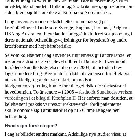
1980’erne og 1990’erne blev de første maskinbaserede systemer
udviklet, blandt andet i Holland og Storbritannien, og metoden har
siden bredt sig til store dele af Europa og Nordamerika.
I dag anvendes moderne kølehætter rutinemæssigt på
kræftafdelinger i lande som Sverige, England, Holland, Belgien,
USA og Australien. Flere lande har også inkluderet scalp cooling i
deres nationale behandlingsvejledninger for brystkræft og andre
kræftformer med højt hårtabsrisiko.
Selvom kølehætter i dag anvendes rutinemæssigt i andre lande, er
metoden aldrig for alvor blevet udbredt i Danmark. Tværtimod
frarådede Sundhedsstyrelsen allerede i 2003, at metoden blev
taget i bredere brug. Begrundelsen lød, at evidensen for effekt var
utilstrækkelig, og at det var uklart, om nedsat
blodgennemstrømning kunne føre til øget risiko for metastaser i
hovedbunden. To år senere – i 2005 –
f
astholdt Sundhedsstyrelsen
vurderingen
i et bilag til Kræftplan II
. Her anførte man desuden, at
kølehætter i praksis var ressourcekrævende, fordi patienterne
skulle opholde sig i ambulatoriet op til 2½ time længere per
behandling.
Hvad siger forskningen?
I dag er billedet ændret markant. Adskillige nye studier viser, at