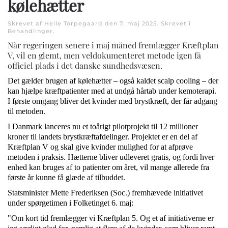
kølehætter
Skrevet af Helle Torpegaard den
7. maj 2025
. Skrevet i
Behandlinger
.
Når regeringen senere i maj måned fremlægger Kræftplan
V, vil en glemt, men veldokumenteret metode igen få
officiel plads i det danske sundhedsvæsen.
Det gælder brugen af kølehætter – også kaldet scalp cooling – der
kan hjælpe kræftpatienter med at undgå hårtab under kemoterapi.
I første omgang bliver det kvinder med brystkræft, der får adgang
til metoden.
I Danmark lanceres nu et toårigt pilotprojekt til 12 millioner
kroner til landets brystkræftafdelinger. Projektet er en del af
Kræftplan V og skal give kvinder mulighed for at afprøve
metoden i praksis. Hætterne bliver udleveret gratis, og fordi hver
enhed kan bruges af to patienter om året, vil mange allerede fra
første år kunne få glæde af tilbuddet.
Statsminister Mette Frederiksen (Soc.) fremhævede initiativet
under spørgetimen i Folketinget 6. maj:
"Om kort tid fremlægger vi Kræftplan 5. Og et af initiativerne er