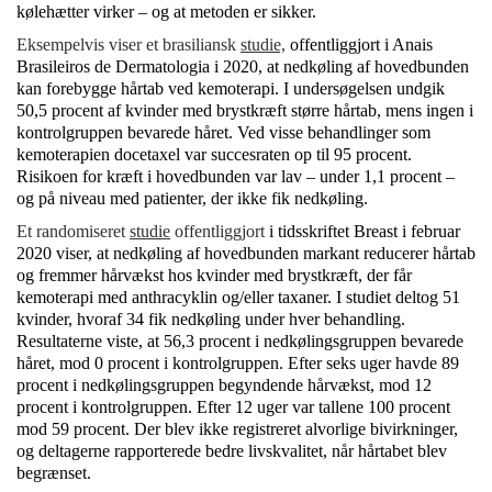
kølehætter virker – og at metoden er sikker.
Eksempelvis viser et brasiliansk
studie,
offentliggjort i Anais
Brasileiros de Dermatologia i 2020, at nedkøling af hovedbunden
kan forebygge hårtab ved kemoterapi. I undersøgelsen undgik
50,5 procent af kvinder med brystkræft større hårtab, mens ingen i
kontrolgruppen bevarede håret. Ved visse behandlinger som
kemoterapien docetaxel var succesraten op til 95 procent.
Risikoen for kræft i hovedbunden var lav – under 1,1 procent –
og på niveau med patienter, der ikke fik nedkøling.
Et randomiseret
studie
offentliggjort
i tidsskriftet Breast i februar
2020 viser, at nedkøling af hovedbunden markant reducerer hårtab
og fremmer hårvækst hos kvinder med brystkræft, der får
kemoterapi med anthracyklin og/eller taxaner. I studiet deltog 51
kvinder, hvoraf 34 fik nedkøling under hver behandling.
Resultaterne viste, at 56,3 procent i nedkølingsgruppen bevarede
håret, mod 0 procent i kontrolgruppen. Efter seks uger havde 89
procent i nedkølingsgruppen begyndende hårvækst, mod 12
procent i kontrolgruppen. Efter 12 uger var tallene 100 procent
mod 59 procent. Der blev ikke registreret alvorlige bivirkninger,
og deltagerne rapporterede bedre livskvalitet, når hårtabet blev
begrænset.