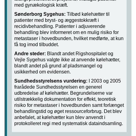
med gynækologisk kræft.
Sønderborg Sygehus:
Tilbød kølehætter til
patienter med bryst- og æggestokkræft i
recidivbehandling. Patienter i adjuverende
behandling blev informeret om en mulig risiko for
metastaser i hovedbunden, hvilket medførte, at kun
få tog imod tilbuddet.
Andre steder:
Blandt andet Rigshospitalet og
Vejle Sygehus valgte ikke at anvende kølehætter,
blandt andet på grund af pladsmangel og
usikkerhed om evidensen.
Sundhedsstyrelsens vurdering:
I 2003 og 2005
frarådede Sundhedsstyrelsen en generel
udbredelse af kølehætter. Begrundelserne var
utilstrækkelig dokumentation for effekt, teoretisk
risiko for metastaser i hovedbunden samt forlænget
behandlingstid og øget ressourceforbrug. Det blev
anbefalet, at kølehætter kun blev anvendt i
protokolleret regi med systematisk dataindsamling.