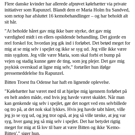
Flere danske kvinder har allerede afprøvet kølehætter via private
initiativer som Rapunzel. Blandt dem er Maria Holm fra Sandved,
som netop har afsluttet 16 kemobehandlinger – og har beholdt alt
sit hår.
"At beholde håret gav mig ikke bare styrke, det gav mig
værdighed midt i en ellers opslidende behandling. Det gjorde en
reel forskel for, hvordan jeg gik ind i forløbet. Det betød meget for
mig at se mig selv i spejlet og ikke se syg ud. Jeg ville ikke være
min sygdom. Jeg ville være Maria, som skal forbi et bump på
vejen og stadig kunne gøre de ting, som jeg plejer. Det gav mig
psykisk overskud at ligne mig selv," fortæller hun ifølge
pressemeddelelse fra Rapunzel.
Bitten Troest fra Odense har haft en lignende oplevelse.
"Kølehætter har været med til at hjælpe mig igennem forløbet på
en helt anden måde, end hvis jeg havde været skaldet. Når man
kan genkende sig selv i spejlet, gør det noget ved ens selvbillede
og tro på, at det nok skal lykkes. Hvis jeg havde tabt håret, ville
jeg jo se syg ud, og jeg tror også, at jeg så ville tænke, at jeg var
syg, hver gang jeg så mig selv i spejlet. Det har betydet rigtig
meget for mig at få lov til bare at være Bitten og ikke 'Kemo-
Bitten'," siger hun.