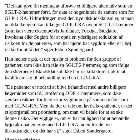
”Det kan give fin mening at afprøve et billigere alternativ som en
SGLT-2-hæmmer først, for data er nogenlunde de samme som for
GLP-1-RA. Udfordringen med den nye tilskudsklausul er, at man
nu ikke længere kan tillægge GLP-1-RA oveni SGLT-2-hæmmer
(som kan være eksempelvis Jardiance, Forxiga, Steglatro,
Invokana eller Suglat) for at opnå en yderligere reduktion af
risikoen for de patienter, som har hjerte-kar-sygdom eller er i høj
risiko for at få det,” siger Esben Søndergaard.
Han mener også, at der opstår et problem for den gruppe af
patienter, som ikke kan tåle en SGLT-2-hæmmer, og som ifølge
den skærpede tilskudsklausul ikke har risikofaktorer nok til at
kvalificere sig til behandling med en GLP-1-RA.
”De patienter er nødt til at blive behandlet med andre billigere
lægemidler som SU-stoffer og DDP-4-hæmmere, som ikke
sænker risikoen for hjerte-kar-sygdomme på samme måde som
med GLP-1-RA. Men da der er tale om lavrisiko-patienter, er det
et spørgsmål om prioritering, om man vil betale for at sænke
denne risiko. Det vigtige er, om vi har mulighed for at behandle
højrisiko-patienterne med GLP-1-RA inden for de nye
tilskudsregler, og det har vi,” siger Esben Søndergaard.