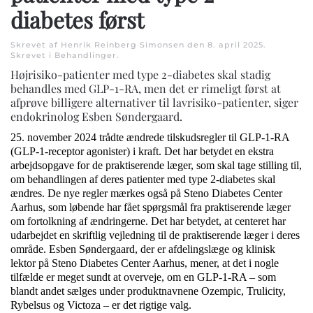
diabetes først
Skrevet af Henrik Reinberg Simonsen den
8. april 2025
.
Skrevet i
Behandlinger
.
Højrisiko-patienter med type 2-diabetes skal stadig
behandles med GLP-1-RA, men det er rimeligt først at
afprøve billigere alternativer til lavrisiko-patienter, siger
endokrinolog Esben Søndergaard.
25. november 2024 trådte ændrede tilskudsregler til GLP-1-RA
(GLP-1-receptor agonister) i kraft. Det har betydet en ekstra
arbejdsopgave for de praktiserende læger, som skal tage stilling til,
om behandlingen af deres patienter med type 2-diabetes skal
ændres. De nye regler mærkes også på Steno Diabetes Center
Aarhus, som løbende har fået spørgsmål fra praktiserende læger
om fortolkning af ændringerne. Det har betydet, at centeret har
udarbejdet en skriftlig vejledning til de praktiserende læger i deres
område. Esben Søndergaard, der er afdelings­læge og klinisk
lektor på Steno Diabetes Center Aarhus, mener, at det i nogle
tilfælde er meget sundt at overveje, om en GLP-1-RA – som
blandt andet sælges under produktnavnene Ozempic, Trulicity,
Rybelsus og Victoza – er det rigtige valg.