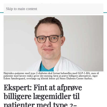
Skip to main content
Højrisiko-patienter med type 2-diabetes skal fortsat behandles med GLP-1-RA, men til
patienter med lavere risiko giver det mening først at prøve billigere alternativer, siger
Esben Søndergaard, overlæge og klinisk lektor på Steno Diabetes Center Aarhus.
Ekspert: Fint at afprøve
billigere lægemidler til
patienter med type 2-