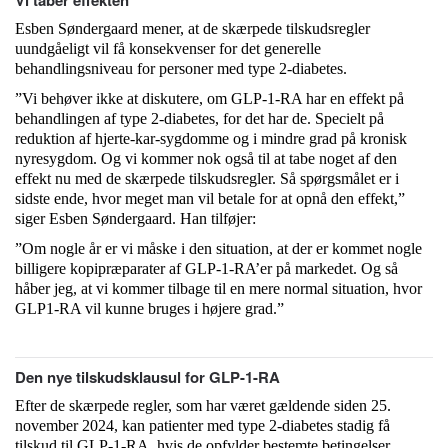
Vi taber effekten
Esben Søndergaard mener, at de skærpede tilskudsregler
uundgåeligt vil få konsekvenser for det generelle
behandlingsniveau for personer med type 2-diabetes.
”Vi behøver ikke at diskutere, om GLP-1-RA har en effekt på
behandlingen af type 2-diabetes, for det har de. Specielt på
reduktion af hjerte-kar-sygdomme og i mindre grad på kronisk
nyresygdom. Og vi kommer nok også til at tabe noget af den
effekt nu med de skærpede tilskudsregler. Så spørgsmålet er i
sidste ende, hvor meget man vil betale for at opnå den effekt,”
siger Esben Søndergaard. Han tilføjer:
”Om nogle år er vi måske i den situation, at der er kommet nogle
billigere kopipræparater af GLP-1-RA’er på markedet. Og så
håber jeg, at vi kommer tilbage til en mere normal situation, hvor
GLP1-RA vil kunne bruges i højere grad.”
Den nye tilskudsklausul for GLP-1-RA
Efter de skærpede regler, som har været gældende siden 25.
november 2024, kan patienter med type 2-diabetes stadig få
tilskud til GLP-1-RA, hvis de opfylder bestemte betingelser.