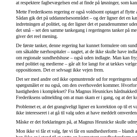
at respektere fagbevægelsen end at finde på løsninger, som kan
Mette Frederiksens regering er også voldsomt optaget af flytte a
Sådan gik det på uddannelsesområdet – og der ligner det en k
indretningen af politiet, og der ligner det et paradenummer uden
det små – set den samme tankegang i regeringens tanker på med
giver det reel mening.
De første tanker, denne regering har kunnet formulere om sund
om såkaldte nærhospitaler – uagtet, at de ikke skulle have indla
om regionale sundhedshuse – også uden indlagte. Man kan fryg
med politiet og medierne – går alt for langt for at tækkes vælge
oppositionen. Det er selvsagt ikke vejen frem.
Det ser med andre ord ikke opmuntrende ud for regeringens ud
spørgsmålet er nu også, om den overhovedet kommer. Hvorfor
hastigheden i komplekset? Fra Magnus Heunickes hårdnakkede
Frederiksens udmelding om at man skam er i gang, og at der ko
Problemet er, at det grangiveligt ligner en korrektion op til et
ikke interesseret i at gå til valg uden at have meddelt omverde
Måske er det forklaringen på, at Magnus Heunicke skulle udm
Mon ikke vi får et valg, før vi får en sundhedsreform – blandt 