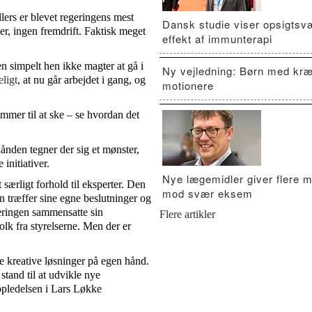
llers er blevet regeringens mest
Dansk studie viser opsigts
er, ingen fremdrift. Faktisk meget
effekt af immunterapi
en simpelt hen ikke magter at gå i
Ny vejledning: Børn med kræ
eligt
, at nu går arbejdet i gang, og
motionere
mmer til at ske – se hvordan det
nden tegner der sig et mønster,
initiativer.
Nye lægemidler giver flere m
særligt forhold til eksperter. Den
mod svær eksem
 træffer sine egne beslutninger og
eringen sammensatte sin
Flere artikler
k fra styrelserne. Men der er
de kreative løsninger på egen hånd.
tand til at udvikle nye
topledelsen i Lars Løkke