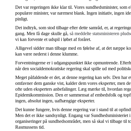
Det var regeringen ikke klar til. Vores sundhedsminister, som e
populære minister, var nærmest blank. Ingen initiativ, ingen ide
pinligt.
Det indtryk, som stod tilbage efter dette samråd, er, at regering
gang. Men få dage skulle gå,
så meddelte statsministeren pluds
vi kan forvente et udspil i løbet af foråret.
Alligevel sidder man tilbage med en følelse af, at det næppe ko
kan være nederst i denne klumme.
Forventningerne er i udgangspunktet ikke opmuntrende. Efterhå
når den socialdemokratiske regering skal spille ud med politiske 
Meget påfaldende er det, at denne regering kan selv. Den har et 
omfavner dem ganske vist, kalder dem vores eksperter, men den
ofte uden eksperters anbefalinger. Læg mærke til, hvordan reg
Epidemikommission. Den er sammensat af embedsfolk og topfol
ingen, absolut ingen, uafhængige eksperter.
Det kunne fungere, hvis denne regering var i stand til at opfin
Men det er ikke sandsynligt. Engang var Sundhedsministeriet i s
organiseringer på sundhedsområdet, men så skal vi tilbage til 
Rasmussens tid.