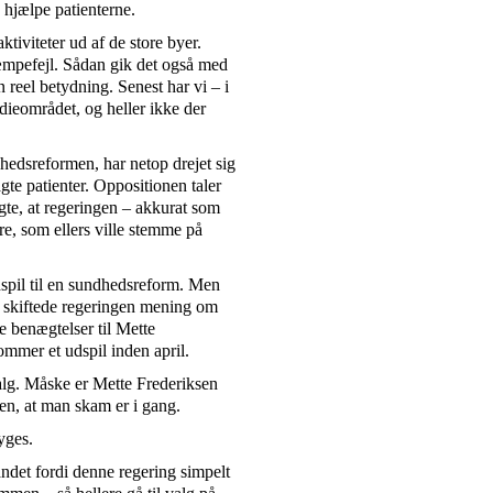
 hjælpe patienterne.
ktiviteter ud af de store byer.
æmpefejl. Sådan gik det også med
 reel betydning. Senest har vi – i
ieområdet, og heller ikke der
hedsreformen, har netop drejet sig
gte patienter. Oppositionen taler
te, at regeringen – akkurat som
re, som ellers ville stemme på
spil til en sundhedsreform. Men
 skiftede regeringen mening om
 benægtelser til Mette
mmer et udspil inden april.
 valg. Måske er Mette Frederiksen
nen, at man skam er i gang.
yges.
andet fordi denne regering simpelt