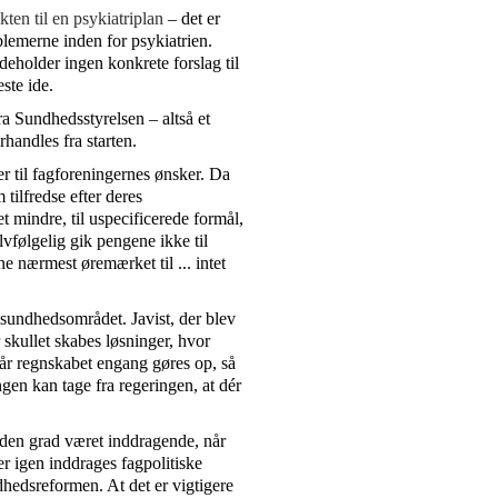
kten til en psykiatriplan
– det er
oblemerne inden for psykiatrien.
deholder ingen konkrete forslag til
ste ide.
ra Sundhedsstyrelsen – altså et
orhandles fra starten.
er til fagforeningernes ønsker. Da
 tilfredse efter deres
tet mindre, til uspecificerede formål,
lvfølgelig gik pengene ikke til
e nærmest øremærket til ... intet
r sundhedsområdet. Javist, der blev
skullet skabes løsninger, hvor
Når regnskabet engang gøres op, så
ngen kan tage fra regeringen, at dér
lden grad været inddragende, når
r igen inddrages fagpolitiske
hedsreformen. At det er vigtigere