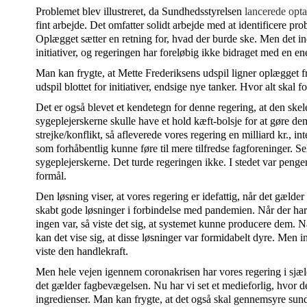
Problemet blev illustreret, da Sundhedsstyrelsen
lancerede opta
fint arbejde. Det omfatter solidt arbejde med at identificere pr
Oplægget sætter en retning for, hvad der burde ske. Men det in
initiativer, og regeringen har foreløbig ikke bidraget med en ene
Man kan frygte, at Mette Frederiksens udspil ligner oplægget f
udspil blottet for initiativer, endsige nye tanker. Hvor alt skal f
Det er også blevet et kendetegn for denne regering, at den skel
sygeplejerskerne skulle have et hold kæft-bolsje for at gøre dem
strejke/konflikt, så afleverede vores regering en milliard kr., in
som forhåbentlig kunne føre til mere tilfredse fagforeninger. Se
sygeplejerskerne. Det turde regeringen ikke. I stedet var pengen
formål.
Den løsning viser, at vores regering er idefattig, når det gælde
skabt gode løsninger i forbindelse med pandemien. Når der har 
ingen var, så viste det sig, at systemet kunne producere dem. 
kan det vise sig, at disse løsninger var formidabelt dyre. Men i
viste den handlekraft.
Men hele vejen igennem coronakrisen har vores regering i sjæ
det gælder fagbevægelsen. Nu har vi set et medieforlig, hvor de
ingredienser. Man kan frygte, at det også skal gennemsyre sund