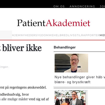
OM OS
ANNONCERING
JO
HJEM
NYHEDER
SYGDOMME
HELBRED
LIVSSTIL
RAPPORTER
ME
bliver ikke
Behandlinger
inger
.
Nye behandlinger giver håb 
blære- og brystkræft
erst på regeringens ønskeseddel.
sundhedsudvalg, hvor
å alle mulige måde
r vred sig ud af