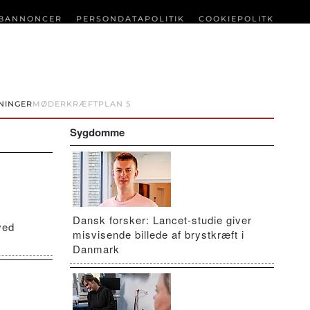
BANNONCER
PERSONDATAPOLITIK
COOKIEPOLITK
NINGER
MØDER
KRÆFTPLAN 5
Sygdomme
Dansk forsker: Lancet-studie giver
ved
misvisende billede af brystkræft i
Danmark