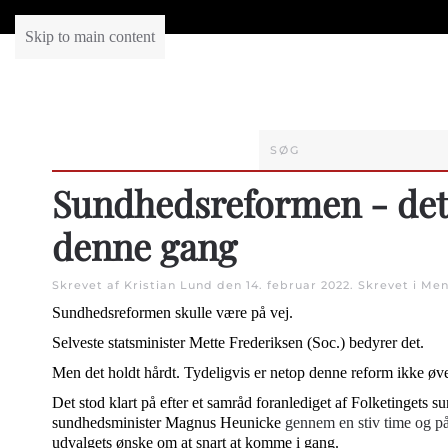
Skip to main content
Sundhedsreformen - det 
denne gang
Skrevet af Kristian Lund den
14. februar 2022
. Skrevet i
Men
Sundhedsreformen skulle være på vej.
Selveste statsminister Mette Frederiksen (Soc.) bedyrer det.
Men det holdt hårdt. Tydeligvis er netop denne reform ikke øv
Det stod klart på efter et samråd foranlediget af Folketingets 
sundhedsminister Magnus Heunicke
gennem en stiv time og p
udvalgets ønske om at snart at komme i gang.