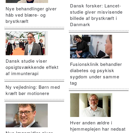
Dansk forsker: Lancet-
Nye behandlinger giver
studie giver misvisende
håb ved blære- og
billede af brystkræft i
brystkræft
Danmark
Dansk studie viser
Fusionsklinik behandler
opsigtsvækkende effekt
diabetes og psykisk
af immunterapi
sygdom under samme
tag
Ny vejledning: Børn med
kræft bør motionere
Hver anden ældre i
hjemmeplejen har nedsat
Nye lægemidler giver