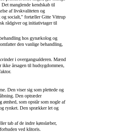
 Det manglende kendskab til
lse af livskvaliteten og
og socialt," fortæller Gitte Vittrup
 rådgiver og initiativtager til
ge behandling hos gynækolog og
omfatter den vanlige behandling,
s kvinder i overgangsalderen. Mænd
r ikke årsagen til hudsygdommen,
faktor.
ne. Den viser sig som plettede og
såbning. Den optræder
og ømhed, som opstår som nogle af
og rynket. Den sprækker let og
er tab af de indre kønslæber,
orhuden ved klitoris.