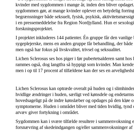
kvinder med sygdommen i mange år, inden den bliver opdaget.
sygdommen gør, at mange kvinder oplever en betydelig forringe
begrænsninger både seksuelt, fysisk, psykisk, aktivitetsmæssigt 
i en pressemeddelelse fra Region Nordjylland. Hun er sexologisk
forskningsprojektet.
I projektet inkluderes 144 patienter. Én gruppe får den vanli
sygeplejerske, mens en anden gruppe får behandling, der både 
men også har fokus på livskvalitet, trivsel og seksualitet.
Lichen Sclerosus ses hos piger i før pubertetsalderen samt ho
rammes også, dog langtfra så hyppigt som kvinder. Man kende
men i op til 17 procent af tilfældene kan der ses en arveligheds
Lichen Sclerosus kan optræde overalt på huden og i slimhinder
hvidlige ændringer i huden, særligt ved kønsdele og endetarm
hovedsageligt på de indre kønslæber og opdages på den kløe 
symptomerne. Huden i området bliver med tiden hvidlig, tynd 
arvæv giver fortykning i området.
Sygdommen kan i svære tilfælde resultere i sammenvoksning ell
forsnævring af skedeindgangen og/eller sammenvoksninger af f