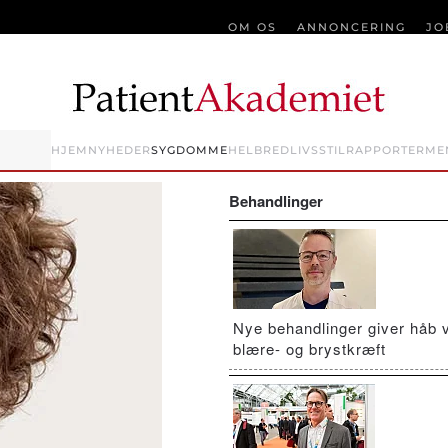
OM OS
ANNONCERING
JO
HJEM
NYHEDER
SYGDOMME
HELBRED
LIVSSTIL
RAPPORTER
ME
Behandlinger
Nye behandlinger giver håb 
blære- og brystkræft