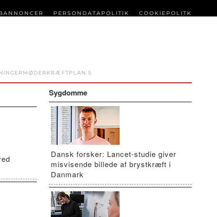
BANNONCER
PERSONDATAPOLITIK
COOKIEPOLITK
NINGER
MØDER
KRÆFTPLAN 5
Sygdomme
Dansk forsker: Lancet-studie giver
ved
misvisende billede af brystkræft i
Danmark