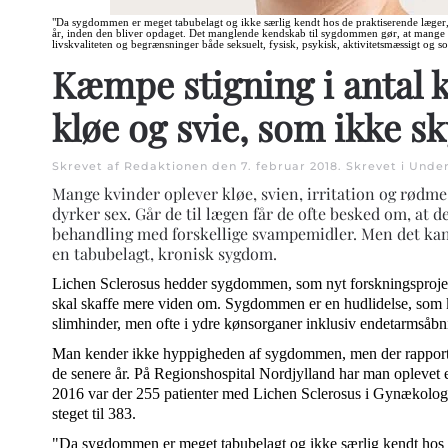
"Da sygdommen er meget tabubelagt og ikke særlig kendt hos de praktiserende læg
år, inden den bliver opdaget. Det manglende kendskab til sygdommen gør, at mange k
livskvaliteten og begrænsninger både seksuelt, fysisk, psykisk, aktivitetsmæssigt og soci
Kæmpe stigning i antal 
kløe og svie, som ikke s
Skrevet af Redaktionen den
7. februar 2018
. Skrevet i
Under
Mange kvinder oplever kløe, svien, irritation og rødme 
dyrker sex. Går de til lægen får de ofte besked om, at de
behandling med forskellige svampemidler. Men det kan
en tabubelagt, kronisk sygdom.
Lichen Sclerosus hedder sygdommen, som nyt forskningsproje
skal skaffe mere viden om. Sygdommen er en hudlidelse, som 
slimhinder, men ofte i ydre kønsorganer inklusiv endetarmsåbn
Man kender ikke hyppigheden af sygdommen, men der rapporte
de senere år. På Regionshospital Nordjylland har man oplevet en
2016 var der 255 patienter med Lichen Sclerosus i Gynækolog
steget til 383.
"Da sygdommen er meget tabubelagt og ikke særlig kendt hos 