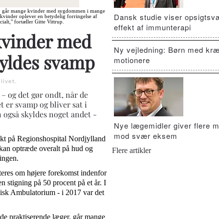
er, går mange kvinder med sygdommen i mange
Dansk studie viser opsigts
vinder oplever en betydelig forringelse af
alt," fortæller Gitte Vittrup.
effekt af immunterapi
kvinder med
Ny vejledning: Børn med kræ
kyldes svamp
motionere
livet
.
– og det gør ondt, når de
t er svamp og bliver sat i
 også skyldes noget andet -
Nye lægemidler giver flere m
mod svær eksem
kt på Regionshospital Nordjylland
kan optræde overalt på hud og
Flere artikler
ingen.
res om højere forekomst indenfor
 stigning på 50 procent på et år. I
isk Ambulatorium - i 2017 var det
de praktiserende læger, går mange