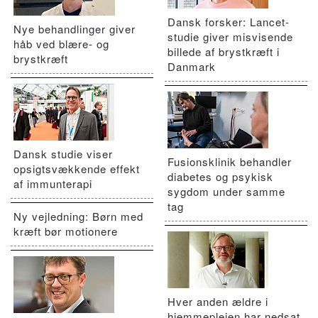
Dansk forsker: Lancet-
Nye behandlinger giver
studie giver misvisende
håb ved blære- og
billede af brystkræft i
brystkræft
Danmark
Dansk studie viser
Fusionsklinik behandler
opsigtsvækkende effekt
diabetes og psykisk
af immunterapi
sygdom under samme
tag
Ny vejledning: Børn med
kræft bør motionere
Hver anden ældre i
hjemmeplejen har nedsat