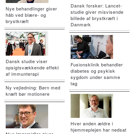
Dansk forsker: Lancet-
Nye behandlinger giver
studie giver misvisende
håb ved blære- og
billede af brystkræft i
brystkræft
Danmark
Dansk studie viser
Fusionsklinik behandler
opsigtsvækkende effekt
diabetes og psykisk
af immunterapi
sygdom under samme
tag
Ny vejledning: Børn med
kræft bør motionere
Hver anden ældre i
hjemmeplejen har nedsat
Nye lægemidler giver