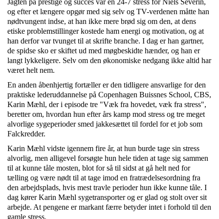
Jagten på prestige og succes var en 24-7 stress for Niels Severin,
og efter et længere opgør med sig selv og TV-verdenen måtte han
nødtvungent indse, at han ikke mere brød sig om den, at dens
etiske problemstillinger kostede ham energi og motivation, og at
han derfor var tvunget til at skrifte branche. I dag er han gartner,
de spidse sko er skiftet ud med møgbeskidte hænder, og han er
langt lykkeligere. Selv om den økonomiske nedgang ikke altid har
været helt nem.
En anden åbenhjertig fortæller er den tidligere ansvarlige for den
praktiske lederuddannelse på Copenhagen Buissnes School, CBS,
Karin Mæhl, der i episode tre "Væk fra hovedet, væk fra stress",
beretter om, hvordan hun efter års kamp mod stress og tre meget
alvorlige sygeperioder smed jakkesættet til fordel for et job som
Falckredder.
Karin Mæhl vidste igennem fire år, at hun burde tage sin stress
alvorlig, men alligevel forsøgte hun hele tiden at tage sig sammen
til at kunne tåle mosten, blot for så til sidst at gå helt ned for
tælling og være nødt til at tage imod en fratrædelsesordning fra
den arbejdsplads, hvis mest travle perioder hun ikke kunne tåle. I
dag kører Karin Mæhl sygetransporter og er glad og stolt over sit
arbejde. At pengene er markant færre betyder intet i forhold til den
gamle stress.