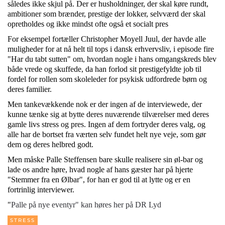
således ikke skjul på. Der er husholdninger, der skal køre rundt,
ambitioner som brænder, prestige der lokker, selvværd der skal
opretholdes og ikke mindst ofte også et socialt pres
For eksempel fortæller Christopher Moyell Juul, der havde alle
muligheder for at nå helt til tops i dansk erhvervsliv, i episode fire
"Har du tabt sutten" om, hvordan nogle i hans omgangskreds blev
både vrede og skuffede, da han forlod sit prestigefyldte job til
fordel for rollen som skoleleder for psykisk udfordrede børn og
deres familier.
Men tankevækkende nok er der ingen af de interviewede, der
kunne tænke sig at bytte deres nuværende tilværelser med deres
gamle livs stress og pres. Ingen af dem fortryder deres valg, og
alle har de bortset fra værten selv fundet helt nye veje, som gør
dem og deres helbred godt.
Men måske Palle Steffensen bare skulle realisere sin øl-bar og
lade os andre høre, hvad nogle af hans gæster har på hjerte
"Stemmer fra en Ølbar", for han er god til at lytte og er en
fortrinlig interviewer.
"
Palle på nye eventyr" kan høres her på DR Lyd
STRESS