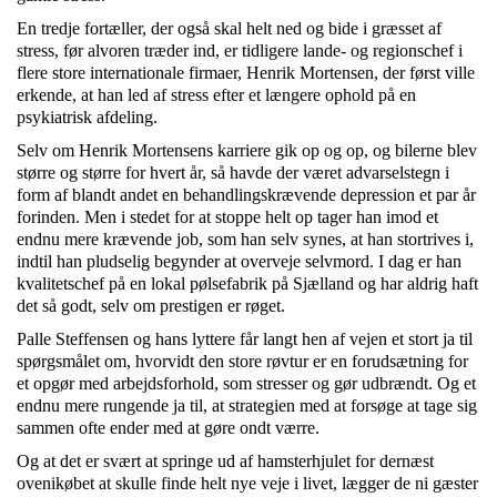
En tredje fortæller, der også skal helt ned og bide i græsset af
stress, før alvoren træder ind, er tidligere lande- og regionschef i
flere store internationale firmaer, Henrik Mortensen, der først ville
erkende, at han led af stress efter et længere ophold på en
psykiatrisk afdeling.
Selv om Henrik Mortensens karriere gik op og op, og bilerne blev
større og større for hvert år, så havde der været advarselstegn i
form af blandt andet en behandlingskrævende depression et par år
forinden. Men i stedet for at stoppe helt op tager han imod et
endnu mere krævende job, som han selv synes, at han stortrives i,
indtil han pludselig begynder at overveje selvmord. I dag er han
kvalitetschef på en lokal pølsefabrik på Sjælland og har aldrig haft
det så godt, selv om prestigen er røget.
Palle Steffensen og hans lyttere får langt hen af vejen et stort ja til
spørgsmålet om, hvorvidt den store røvtur er en forudsætning for
et opgør med arbejdsforhold, som stresser og gør udbrændt. Og et
endnu mere rungende ja til, at strategien med at forsøge at tage sig
sammen ofte ender med at gøre ondt værre.
Og at det er svært at springe ud af hamsterhjulet for dernæst
ovenikøbet at skulle finde helt nye veje i livet, lægger de ni gæster