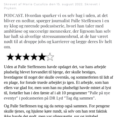
Skrevet af Maria Cuculiza den
15. august 2022
. Skrevet i
Psyken
.
PODCAST. Hvordan sparker vi os selv bag i uden, at det
bliver en nedtur, spørger journalist Palle Steffensen i en
ny klog og rørende podcastserie, hvori han taler med
ambitiøse og succesrige mennesker, der ligesom han selv
har haft så alvorlige stresssammenbrud, at de har været
nødt til at droppe jobs og karrierer og lægge deres liv helt
om.
Uden at Palle Steffensens havde opdaget det, var hans arbejde
pludselig blevet forvandlet til bjerge, der skulle bestiges,
hverdagene til noget der skulle overstås, og sommerferien til lidt af
en plage, for forude truede arbejdet jo igen. Et arbejde, som han
ellers var glad for, men som han nu pludseligt havde mistet al lyst
til, fortæller han i den første af i alt 10 programmer "
Palle på nye
eventyr" i podcastserien på DR Lyd "Tag dig sammen".
Og Palle Steffensen tog sig da netop også sammen. For pengene
skulle tjenes, og hjulene køre rundt, så selv om han rent faktisk
ikke havde det godt, men var uligevægtig, sur og irritabel