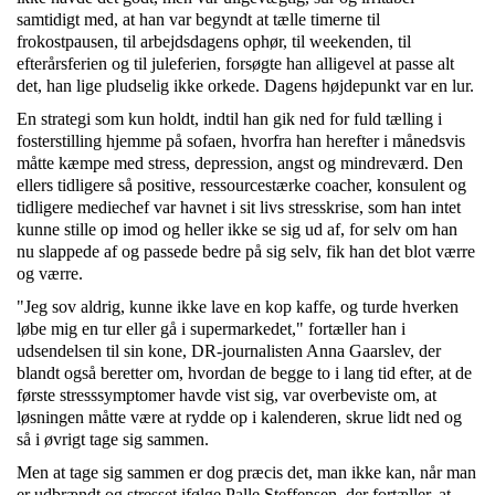
samtidigt med, at han var begyndt at tælle timerne til
frokostpausen, til arbejdsdagens ophør, til weekenden, til
efterårsferien og til juleferien, forsøgte han alligevel at passe alt
det, han lige pludselig ikke orkede. Dagens højdepunkt var en lur.
En strategi som kun holdt, indtil han gik ned for fuld tælling i
fosterstilling hjemme på sofaen, hvorfra han herefter i månedsvis
måtte kæmpe med stress, depression, angst og mindreværd. Den
ellers tidligere så positive, ressourcestærke coacher, konsulent og
tidligere mediechef var havnet i sit livs stresskrise, som han intet
kunne stille op imod og heller ikke se sig ud af, for selv om han
nu slappede af og passede bedre på sig selv, fik han det blot værre
og værre.
"Jeg sov aldrig, kunne ikke lave en kop kaffe, og turde hverken
løbe mig en tur eller gå i supermarkedet," fortæller han i
udsendelsen til sin kone, DR-journalisten Anna Gaarslev, der
blandt også beretter om, hvordan de begge to i lang tid efter, at de
første stresssymptomer havde vist sig, var overbeviste om, at
løsningen måtte være at rydde op i kalenderen, skrue lidt ned og
så i øvrigt tage sig sammen.
Men at tage sig sammen er dog præcis det, man ikke kan, når man
er udbrændt og stresset ifølge Palle Steffensen, der fortæller, at