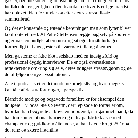
gæster, der alle stiller sig fuldstændigt åbent til rådighed for hans
indfølende nysgerrighed efter, hvordan de hver især lige præcist
har oplevet tiden før, under og efter deres stressudløste
sammenbrud.
Og det er knusende og rørende beretninger, man som lytter bliver
konfronteret med. At Palle Steffensen lægger sig selv på sporene
og er næsten hudløst åben omkring sit eget forløb bidrager
formentligt til hans gæsters tilsvarende tillid og åbenhed.
Men gæsterne er ikke blot i selskab med en indsigtsfuld og
professionel dygtig interviewer. De er også overraskende
reflekterende omkring sig selv, deres tidligere stresssygdom og de
deraf følgende nye livssituationer.
Alle ti podcast sætter det moderne arbejdsliv, og hvor meget vi
kan tåle af dets udfordringer, i perspektiv.
Blandt de modige og begavede fortællere er for eksempel den
tidligere TV-boss Niels Severin, der i episode to fortæller om,
hvordan han begyndte at blive en udbrændt, sur gammel mand, da
han trods international karriere og et liv på første klasse med
champagne og guldkort måtte indse, at han havde brugt 25 år på
det rene og skære ingenting.