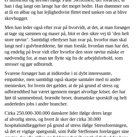
han i dag langt om længe har det meget bedre. Han drømmer om
at få en ølbar og har lejlighedsvist flirtet med tanken om at blive
skovhugger.
Men han leder også efter svar på hvorvidt, at det, at man forsøger
at tage sig sammen og maser på, blot er den sikre vej til ’den helt
store røvtur’. Samtidigt efterlyser han svar på, hvorfor man skal
langt ned i gulvbrædderne, før man forstår, hvordan man har det,
og endelig på hvor vidt eller hvorfor den store røvtur måske er
nødvendig for, at man tør flytte sig fra de arbejdsforhold, som
stresser og gør udbrændt.
Svarene forsøger han at indkredse i ni dybt interessante,
empatiske, men samtidigt også skarpe samtaler med ni andre
mennesker, for hvem det gælder, at de på grund af stress og
udbrændthed har været igennem meget alvorlige kriser, der har
ført til sammenbrud, brændte broer, dramatiske sporskift og helt
anderledes jobs i andre brancher.
Cirka 250.000-300.000 danskere lider ifølge deres læge
af alvorlig stress, og hvert år sker der cirka 30.000
hospitalsindlæggelser på grund af stress ifølge Stressforeningen,
så det er vigtige spørgsmål, som Palle Steffensen forelægger sine