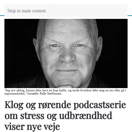
Skip to main content
"Jeg sov aldrig, kunne ikke lave en kop kaffe, og turde hverken løbe mig en tur eller gå i
supermarkedet," fortæller Palle Steffensen.
Klog og rørende podcastserie
om stress og udbrændhed
viser nye veje