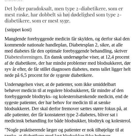
Diabetes
.
Det lyder paradoksalt, men type 2-diabetikere, som er
mest raske, har dobbelt så høj dødelighed som type 2-
diabetikere, som er mest syge.
{snippet kost}
Manglende forebyggende medicin får skylden, og derfor skal den
kommende nationale handleplan, Diabetesplan 2, sikre, at alle
med diabetes får den optimale forebyggende behandling, skriver
Diabetesforeningen
. En dansk undersøgelse viser, at 12,4 procent
af de diabetikere, der har mindst problemer med blodsukkeret, dør
syv år efter, de får stillet diagnosen diabetes, mens tallet ligger helt
nede på 6,5 procent for de sygeste diabetikere.
Undersøgelsen viser, at de patienter, som ikke umiddelbart
behøver medicin til at regulere blodsukkeret, får mindre af den
forebyggende blodtryks- og kolesterolsænkende medicin, end de
sygeste patienter, der har behov for medicin til at sænke
blodsukkeret. Der skal derfor fremover sættes større fokus på, at
alle patienter, der får konstateret type 2-diabetes, bliver sat i
medicinsk behandling for både blodsukker, blodtryk og kolesterol.
”Nogle praktiserende læger og patienter er nok tilbøjelige til at
tænke, at diabetikere med lavt blodsukker ikke behøver