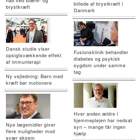
håb ved blære- og
billede af brystkræft i
brystkræft
Danmark
Dansk studie viser
Fusionsklinik behandler
opsigtsvækkende effekt
diabetes og psykisk
af immunterapi
sygdom under samme
tag
Ny vejledning: Børn med
kræft bør motionere
Hver anden ældre i
hjemmeplejen har nedsat
Nye lægemidler giver
syn – mange får ingen
flere muligheder mod
hjælp
svær eksem