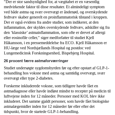
"Der er stor sandsynlighed for, at vægttabet er en væsentlig
medvirkende faktor til disse resultater. Et almindeligt symptom
ved både astma og svær overvægt er åndenød, og overskydende
fedtvæv skaber generelt en proinflammatorisk tilstand i kroppen.
Der er også evidens fra andre studier, som indikerer, at den
inflammation, der skyldes overskydende fedtvæv, adskiller sig fra
den ‘klassiske’ astmainflammation, som ofte er drevet af allergi
eller eosinofile celler," siger medforfatter til studiet Kjell
Håkansson, i en pressemeddelelse fra ECO. Kjell Håkansson er
HU-læge ved Nordsjællands Hospital og postdoc ved
Lungemedicinsk Forskningsenhed, Bispebjerg Hospital.
26 procent færre astmaforværringer
Studiet undersøgte sygdomsbyrden før og efter opstart af GLP-1-
behandling hos voksne med astma og samtidig overvægt, svær
overvægt eller type 2-diabetes.
Forskerne inkluderede voksne, som tidligere havde fået en
astmadiagnose eller havde indløst mindst to recepter på medicin til
luftvejene inden for 12 måneder. Personer med KOL blev ikke
inkluderet. Det samme gjaldt personer, som havde fået biologiske
astmalægemidler inden for 12 måneder før eller efter det
tidspunkt, hvor de startede GLP-1-behandling.