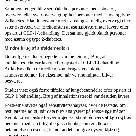
Sammenhængen blev set både hos personer med astma og
overvægt eller svær overvægt og hos personer med astma og type
2-diabetes. Blandt personer med astma og samtidig overvægt eller
svær overvægt var forekomsten af astmaforværringer lavere efter
opstart af GLP-1-behandling. Det samme gjaldt blandt personer
med astma og type 2-diabetes.
Mindre brug af anfaldsmedicin
De øvrige resultater pegede i samme retning. Brug af
anfaldsmedicin var lavere efter opstart af GLP-1-behandling.
Anfaldsmedicin er medicin, som bruges ved akutte
astmasymptomer, for eksempel når vejrtrækningen bliver
besværet.
Studiet viste også færre tilfælde af lungebetændelse efter opstart af
GLP-1-behandling. Brug af inhalationssteroid var desuden lavere.
Forskerne lavede også sensitivitetsanalyser, hvor de testede, om
resultaterne holdt, når data blev analyseret på forskellige måder.
Reduktionen i astmaforværringer var stabil på tværs af køn og hos
personer med samtidig allergisk rhinitis, som er allergisk
betændelse i næsen og blandt andet kan give nysen, kløe og
stoppet næse.