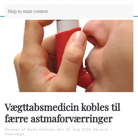
Skip to main content
Vægttabsmedicin kobles til
færre astmaforværringer
Skrevet af Mads Moltsen den
20. maj 2026
. Skrevet i
Overvægt
.