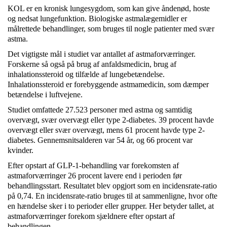
KOL er en kronisk lungesygdom, som kan give åndenød, hoste
og nedsat lungefunktion. Biologiske astmalægemidler er
målrettede behandlinger, som bruges til nogle patienter med svær
astma.
Det vigtigste mål i studiet var antallet af astmaforværringer.
Forskerne så også på brug af anfaldsmedicin, brug af
inhalationssteroid og tilfælde af lungebetændelse.
Inhalationssteroid er forebyggende astmamedicin, som dæmper
betændelse i luftvejene.
Studiet omfattede 27.523 personer med astma og samtidig
overvægt, svær overvægt eller type 2-diabetes. 39 procent havde
overvægt eller svær overvægt, mens 61 procent havde type 2-
diabetes. Gennemsnitsalderen var 54 år, og 66 procent var
kvinder.
Efter opstart af GLP-1-behandling var forekomsten af
astmaforværringer 26 procent lavere end i perioden før
behandlingsstart. Resultatet blev opgjort som en incidensrate-ratio
på 0,74. En incidensrate-ratio bruges til at sammenligne, hvor ofte
en hændelse sker i to perioder eller grupper. Her betyder tallet, at
astmaforværringer forekom sjældnere efter opstart af
behandlingen.