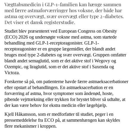
Vægttabsmedicin i GLP-1-familien kan hænge sammen
med færre astmaforværringer hos voksne, der både har
astma og overvægt, svær overvægt eller type 2-diabetes.
Det viser et dansk registerstudie.
Studiet blev præsenteret ved European Congress on Obesity
(ECO) 2026 og undersøgte voksne med astma, som startede
behandling med GLP-1-receptoragonister. GLP-1-
receptoragonister er en gruppe lægemidler, der blandt andet
bruges mod type 2-diabetes og svær overvægt. Gruppen omfatter
blandt andet semaglutid, som er det aktive stof i Wegovy og
Ozempic, og liraglutid, som er det aktive stof i Saxenda og
Victoza.
Forskerne så på, om patienterne havde færre astmaeksacerbationer
efter opstart af behandlingen. En astmaeksacerbation er en
forværring af astma, hvor symptomer som åndenød, hoste,
pibende vejrtrækning eller trykken for brystet bliver så udtalte, at
der kan være behov for ekstra medicin eller lægehjælp.
Kjell Håkansson, som er medforfatter til studiet, peger i en
pressemeddelelse fra ECO på, at sammenhængen kan skyldes
flere mekanismer i kroppen.