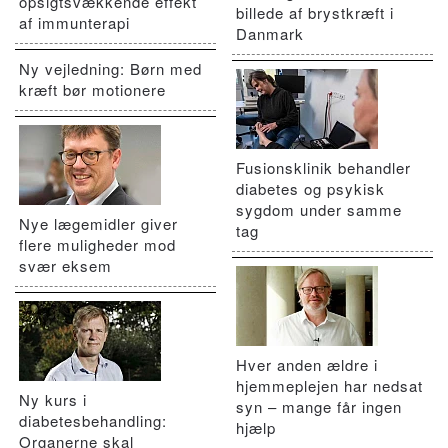
opsigtsvækkende effekt
billede af brystkræft i
af immunterapi
Danmark
Ny vejledning: Børn med
kræft bør motionere
Fusionsklinik behandler
diabetes og psykisk
sygdom under samme
Nye lægemidler giver
tag
flere muligheder mod
svær eksem
Hver anden ældre i
hjemmeplejen har nedsat
Ny kurs i
syn – mange får ingen
diabetesbehandling:
hjælp
Organerne skal