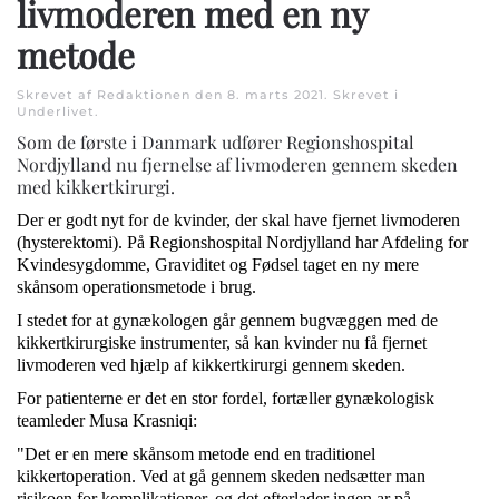
livmoderen med en ny
metode
Skrevet af Redaktionen den
8. marts 2021
. Skrevet i
Underlivet
.
Som de første i Danmark udfører Regionshospital
Nordjylland nu fjernelse af livmoderen gennem skeden
med kikkertkirurgi.
Der er godt nyt for de kvinder, der skal have fjernet livmoderen
(hysterektomi). På Regionshospital Nordjylland har Afdeling for
Kvindesygdomme, Graviditet og Fødsel taget en ny mere
skånsom operationsmetode i brug.
I stedet for at gynækologen går gennem bugvæggen med de
kikkertkirurgiske instrumenter, så kan kvinder nu få fjernet
livmoderen ved hjælp af kikkertkirurgi gennem skeden.
For patienterne er det en stor fordel, fortæller gynækologisk
teamleder Musa Krasniqi:
"Det er en mere skånsom metode end en traditionel
kikkertoperation. Ved at gå gennem skeden nedsætter man
risikoen for komplikationer, og det efterlader ingen ar på