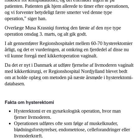
patienten. Patienten gik hjem allerede to timer efter operationen,
og vi forventer betydeligt færre smerter ved denne type
operation," siger han.
Overlæge Musa Krasniqi foretog den første af den nye type
operation onsdag 3. marts, og alt gik godt.
I alt gennemfører Regionshospitalet mellem 60-70 hysterektomier
årligt, og det er vurderingen, at omkring en fjerdedel af disse nu
vil kunne foregå med kikkertoperation vaginalt.
Da det er nyt i Danmark at udføre fjernelse af livmoderen vaginalt
med kikkertkirurgi, er Regionshospital Nordjylland blevet bedt
om at holde oplæg om metoden på næste årsmøde i hysterektomi-
databasen.
Fakta om hysterektomi
Hysterektomi er en gynækologisk operation, hvor man
fjerner livmoderen.
Operationen udføres ofte som følge af muskelknuder,
blødningsforstyrrelser, endometriose, celleforandringer eller
livmoderkræft.