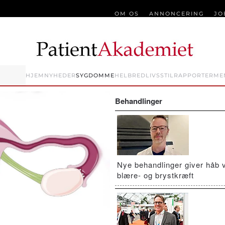
OM OS
ANNONCERING
JO
HJEM
NYHEDER
SYGDOMME
HELBRED
LIVSSTIL
RAPPORTER
ME
Behandlinger
Nye behandlinger giver håb 
blære- og brystkræft