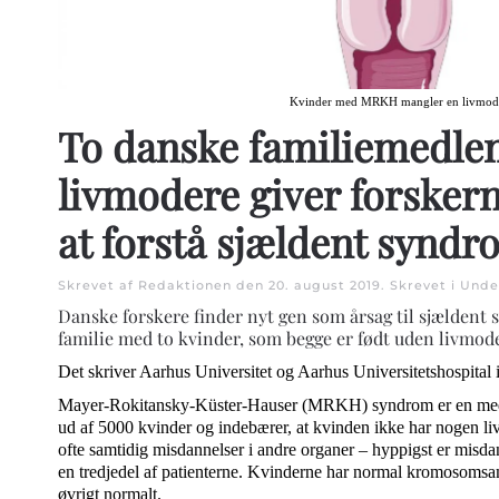
Kvinder med MRKH mangler en livmod
To danske familiemedl
livmodere giver forskern
at forstå sjældent syndr
Skrevet af Redaktionen den
20. august 2019
. Skrevet i
Under
Danske forskere finder nyt gen som årsag til sjældent
familie med to kvinder, som begge er født uden livmode
Det skriver Aarhus Universitet og Aarhus Universitetshospital 
Mayer-Rokitansky-Küster-Hauser (MRKH) syndrom er en med
ud af 5000 kvinder og indebærer, at kvinden ikke har nogen
ofte samtidig misdannelser i andre organer – hyppigst er misda
en tredjedel af patienterne. Kvinderne har normal kromosomsa
øvrigt normalt.