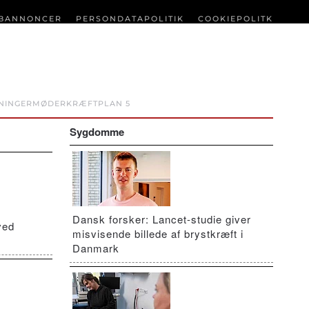
BANNONCER
PERSONDATAPOLITIK
COOKIEPOLITK
NINGER
MØDER
KRÆFTPLAN 5
Sygdomme
Dansk forsker: Lancet-studie giver
ved
misvisende billede af brystkræft i
Danmark