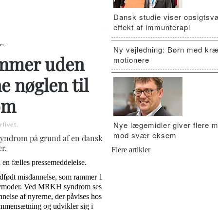
Dansk studie viser opsigts
effekt af immunterapi
er.
Ny vejledning: Børn med kræ
emmer uden
motionere
e nøglen til
om
Nye lægemidler giver flere m
livet
.
mod svær eksem
 syndrom på grund af en dansk
r.
Flere artikler
i en fælles pressemeddelelse.
født misdannelse, som rammer 1
 livmoder. Ved MRKH syndrom ses
nnelse af nyrerne, der påvises hos
mmensætning og udvikler sig i