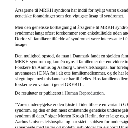
Årsagerne til MRKH syndrom har indtil for nyligt været uken
genetiske forandringer som den vigtigste årsag til syndromet.
Men den genetiske kortlægning af årsagerne til MRKH syndrom 
syndromet langt oftest forekommer som enkelttilfælde uden andre
Derfor vil familiære tilfælde af syndromet være interessante i 
årsager.
Den mulighed opstod, da man i Danmark fandt en sjælden famil
MRKH syndrom og kun én nyre. I familien er der endvidere 
Forskere fra Aarhus og Aalborg Universitetshospital har foreta
arvemassen i DNA fra i alt otte familiemedlemmer, og de har led
slægtninge med misdannelser har til fælles. Hos familiemedle
forskerne en variant i genet GREB1L.
De resultater er publiceret i
Human Reproduction
.
"Vores undersøgelse er den første til identificere en varian
syndrom, og den er den mest omfattende genetiske undersøge
syndrom til dato," siger Morten Krogh Herlin, der er læge og
Aarhus Universitetshospital og har stået i spidsen for undersøg
samarbejde med læger og molekylærbiologer fra Aalborg Univer