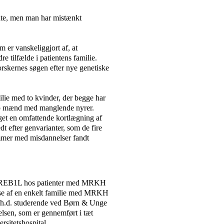
dte, men man har mistænkt
er vanskeliggjort af, at
 tilfælde i patientens familie.
forskernes søgen efter nye genetiske
ie med to kvinder, der begge har
to mænd med manglende nyrer.
get en omfattende kortlægning af
t efter genvarianter, som de fire
mmer med misdannelser fandt
t i GREB1L hos patienter med MRKH
lse af en enkelt familie med MRKH
 ph.d. studerende ved Børn & Unge
elsen, som er gennemført i tæt
sitetshospital.