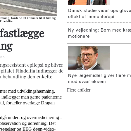
Dansk studie viser opsigts
effekt af immunterapi
ning, fordi de let kommer til at føle sig
iladelfia.
fastlægge
Ny vejledning: Børn med kræ
motionere
ing
er
.
sresistent epilepsi og bliver
pitalet Filadelfia indlægger de
Nye lægemidler giver flere m
ken behandling den enkelte
mod svær eksem
Flere artikler
ienter med udviklingshæmning,
 så indlægger man gerne patienterne
 til, fortæller overlæge Dragan
ndgå under- og overmedicinering -
l observation og udredning. Det
rsøgelser og EEG døgn-video-