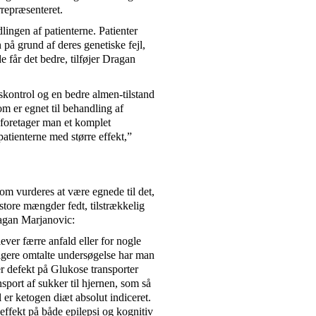
repræsenteret.
ingen af patienterne. Patienter
på grund af deres genetiske fejl,
e får det bedre, tilføjer Dragan
skontrol og en bedre almen-tilstand
m er egnet til behandling af
 foretager man et komplet
tienterne med større effekt,”
som vurderes at være egnede til det,
store mængder fedt, tilstrækkelig
agan Marjanovic:
ever færre anfald eller for nogle
ligere omtalte undersøgelse har man
r defekt på Glukose transporter
sport af sukker til hjernen, som så
er ketogen diæt absolut indiceret.
effekt på både epilepsi og kognitiv