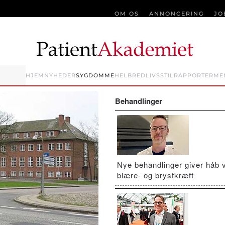
OM OS
ANNONCERING
JO
HJEM
NYHEDER
SYGDOMME
HELBRED
LIVSSTIL
RAPPORTER
ME
Behandlinger
Nye behandlinger giver håb 
blære- og brystkræft