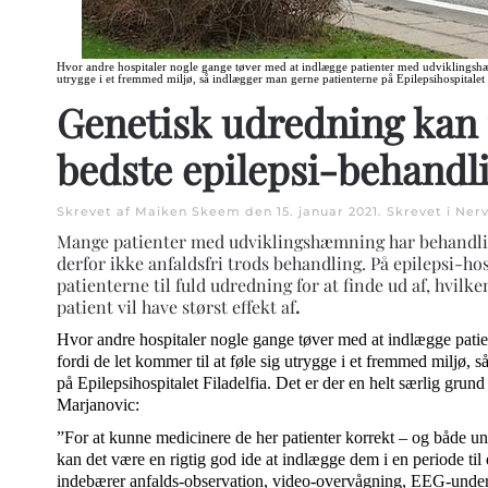
Hvor andre hospitaler nogle gange tøver med at indlægge patienter med udviklingshæm
utrygge i et fremmed miljø, så indlægger man gerne patienterne på Epilepsihospitalet F
Genetisk udredning kan 
bedste epilepsi-behandl
Skrevet af Maiken Skeem den
15. januar 2021
. Skrevet i
Nerv
Mange patienter med udviklingshæmning har behandling
derfor ikke anfaldsfri trods behandling. På epilepsi-hos
patienterne til fuld udredning for at finde ud af, hvil
patient vil have størst effekt af
.
Hvor andre hospitaler nogle gange tøver med at indlægge pat
fordi de let kommer til at føle sig utrygge i et fremmed miljø,
på Epilepsihospitalet Filadelfia. Det er der en helt særlig grund
Marjanovic:
”For at kunne medicinere de her patienter korrekt – og både u
kan det være en rigtig god ide at indlægge dem i en periode ti
indebærer anfalds-observation, video-overvågning, EEG-unde