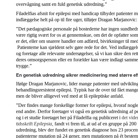
overvågning samt en fuld genetisk udredning.”
Filadelfias afsnit for epilepsi med handicap tilbyder patiente
indlæggelse helt på op til fire uger, tilføjer Dragan Marjanovic:
”Det pædagogiske personale på bostederne har ingen sundheds
være rigtig svært for os at gennemskue, om det de opfatter som 
er det, eller om snarere handler om adfærd, bivirkninger til med
Patienterne kan sjældent selv gøre rede for det. Ved indlægge
og foretage alle relevante undersøgelser, så vi kan sikre den rett
deres omsorgsperson eller en forælder kan være indlagt samme
trygge.”
En genetisk udredning sikrer medicinering med større ef
Ifølge Dragan Marjanovic, lider mange patienter med udviklin
behandlingsresistent epilepsi. Typisk har de over tid fået mange
men de bliver alligevel ved med at få epileptiske anfald.
”Der findes mange forskellige former for epilepsi, hvoraf nogl
end andre. Derfor foretager vi også en genetisk udredning af
og i et studie foretaget her på Filadelfia og publiceret i
det vide
tidsskrift
Epilepsia
,
fandt vi frem til, at ud af en gruppe på 200 
udredning, blev der fundet en genetisk diagnose hos 23 procent
patienterne mutation på 24 gener, men mutationen på ét best