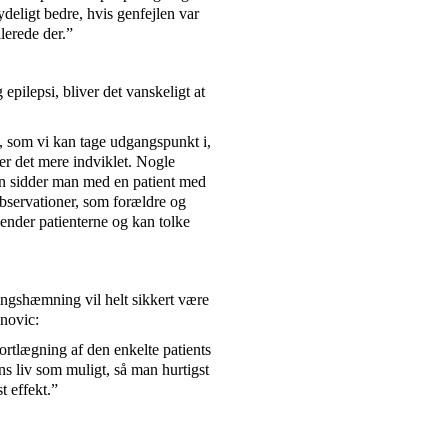
ydeligt bedre, hvis genfejlen var
lerede der.”
pilepsi, bliver det vanskeligt at
, som vi kan tage udgangspunkt i,
r det mere indviklet. Nogle
Men sidder man med en patient med
 observationer, som forældre og
ender patienterne og kan tolke
ingshæmning vil helt sikkert være
novic:
ortlægning af den enkelte patients
ens liv som muligt, så man hurtigst
t effekt.”