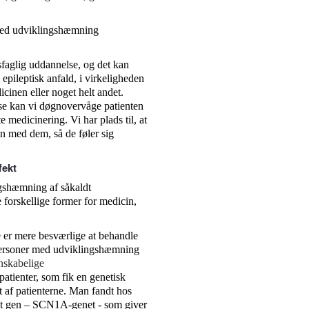
r med udviklingshæmning
faglig uddannelse, og det kan
epileptisk anfald, i virkeligheden
icinen eller noget helt andet.
lse kan vi døgnovervåge patienten
e medicinering. Vi har plads til, at
n med dem, så de føler sig
fekt
gshæmning af såkaldt
 forskellige former for medicin,
e er mere besværlige at behandle
 personer med udviklingshæmning
nskabelige
patienter, som fik en genetisk
 af patienterne. Man fandt hos
emt gen – SCN1A-genet - som giver