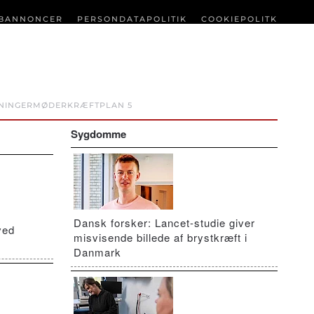
BANNONCER
PERSONDATAPOLITIK
COOKIEPOLITK
NINGER
MØDER
KRÆFTPLAN 5
Sygdomme
Dansk forsker: Lancet-studie giver
ved
misvisende billede af brystkræft i
Danmark