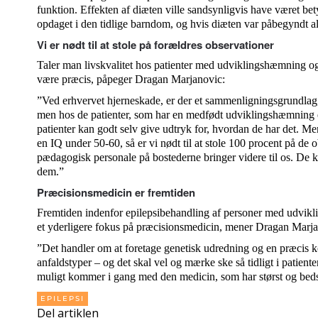
funktion. Effekten af diæten ville sandsynligvis have været bet
opdaget i den tidlige barndom, og hvis diæten var påbegyndt al
Vi er nødt til at stole på forældres observationer
Taler man livskvalitet hos patienter med udviklingshæmning og e
være præcis, påpeger Dragan Marjanovic:
”Ved erhvervet hjerneskade, er der et sammenligningsgrundlag
men hos de patienter, som har en medfødt udviklingshæmning e
patienter kan godt selv give udtryk for, hvordan de har det. 
en IQ under 50-60, så er vi nødt til at stole 100 procent på de
pædagogisk personale på bostederne bringer videre til os. De k
dem.”
Præcisionsmedicin er fremtiden
Fremtiden indenfor epilepsibehandling af personer med udvikl
et yderligere fokus på præcisionsmedicin, mener Dragan Marja
”Det handler om at foretage genetisk udredning og en præcis k
anfaldstyper – og det skal vel og mærke ske så tidligt i patient
muligt kommer i gang med den medicin, som har størst og beds
EPILEPSI
Del artiklen