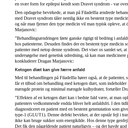
en svær form for epilepsi kendt som Dravet syndrom - var over
Den opdagelse bevirkede, at man på Filadelfia ændrede behandl
med Dravet syndrom tåler nemlig ikke en bestemt type medicin 
og når man fjerner den type medicin vil man typisk opleve, at d
Marjanovic:
”Behandlingsændringen førte ganske rigtigt til bedring i anfald
hos patienterne. Desuden findes der en bestemt type medicin so
patienter med netop denne syndrom. Det viser os samlet set, at
undersøgelse med genetisk udredning, så kan man medicinere pa
konkluderer Dragan Marjanovic:
Ketogen diæt kan give færre anfald
Med til behandlingen på Filadelfia hører også, at de patienter, 
får et tilbud om behandling med ketogen diæt, som indeholder 
mængde protein og minimal mængde kulhydrater, fortæller Dr
”Effekten af en ketogen diæt kan i bedste fald være, at man opl
patienters vedkommende endda bliver helt anfaldsfri. I den tid
diagnosticeret en patient med en bestemt genmutation som give
type-1 (GLUT1). Denne defekt bevirker, at der opstår fejl i tran
ikke kan bruge sukker som energikilde. Hos denne type genfejl 
Det fik den pågældende patient naturligvis – og det havde god 