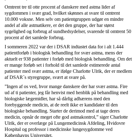
Omtrent tre til otte procent af danskere med astma lider af
sygdommen i svær grad, hvilket skønnes at svare til omtrent
10.000 voksne. Men selv om patientgruppen udgør en mindre
andel af alle astmatikere, er det den gruppe, der har størst
sygelighed og forbrug af sundhedsydelser, svarende til omtrent 50
procent af det samlede forbrug.
I sommeren 2022 var der i DSAR indtastet data for i alt 1.444
patientforløb i biologisk behandling for svær astma, mens der
aktuelt er 938 patienter i forløb med biologisk behandling. Om det
er mange forløb set i forhold til det samlede estimerede antal
patienter med svær astma, er ifølge Charlotte Ulrik, der er medlem
af DSAR´s styregruppe, svært at svare på.
”Ingen af os ved, hvor mange danskere der har svær astma. Fire
ud af ti patienter, jeg får henvist med henblik på behandling med
biologiske lægemidler, har så dårlig adhærens med den
forebyggende medicin, at de reelt ikke er kandidater til den
biologiske behandling. Starter de derimod med at tage deres
medicin, opnår de meget ofte god astmakontrol,” siger Charlotte
Ulrik, der er overlæge på Lungemedicinsk Afdeling, Hvidovre
Hospital og professor i medicinske lungesygdomme ved
Københavns Universitet.