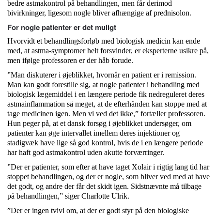
bedre astmakontrol på behandlingen, men får derimod
bivirkninger, ligesom nogle bliver afhængige af prednisolon.
For nogle patienter er det muligt
Hvorvidt et behandlingsforløb med biologisk medicin kan ende
med, at astma-symptomer helt forsvinder, er eksperterne usikre på,
men ifølge professoren er der håb forude.
”Man diskuterer i øjeblikket, hvornår en patient er i remission.
Man kan godt forestille sig, at nogle patienter i behandling med
biologisk lægemiddel i en længere periode fik nedreguleret deres
astmainflammation så meget, at de efterhånden kan stoppe med at
tage medicinen igen. Men vi ved det ikke,” fortæller professoren.
Hun peger på, at et dansk forsøg i øjeblikket undersøger, om
patienter kan øge intervallet imellem deres injektioner og
stadigvæk have lige så god kontrol, hvis de i en længere periode
har haft god astmakontrol uden akutte forværringer.
”Der er patienter, som efter at have taget Xolair i rigtig lang tid har
stoppet behandlingen, og der er nogle, som bliver ved med at have
det godt, og andre der får det skidt igen. Sidstnævnte må tilbage
på behandlingen,” siger Charlotte Ulrik.
”Der er ingen tvivl om, at der er godt styr på den biologiske