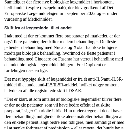
Samtidig er der flere nye biologiske lægemidler i horisonten,
heriblandt Tezspire (tezepelumab), der blev godkendt af Det
Europæiske Lægemiddelagentur i september 2022 og er under
vurdering af Medicinrådet.
Skift fra et lægemiddel til et andet
I takt med at der er kommet flere præparater på markedet, er der
også flere patienter, der skifter mellem behandlinger. De fleste
patienter i behandling med Nucala og Xolair har ikke tidligere
modtaget biologisk behandling, hvorimod de fleste patienter i
behandling med Cinqaero og Fasenra har været i behandling med
et andet biologisk lægemiddel tidligere. For Dupixent er
fordelingen næsten lige.
Det mest hyppige skift af lægemiddel er fra ét anti-IL5/anti-IL5R-
middel til et andet anti-IL5/IL5R-middel, hvilket udgør omtrent
halvdelen af alle registrerede skift i DSAR.
”Det er klart, at som antallet af biologiske lægemidler bliver flere,
er der nogle patienter, som vil have bedre effekt af at skifte
præparat,” siger Charlotte Ulrik. Hun understreger, at det at have
flere behandlingsmuligheder ikke alene målretter behandlingen af
den enkelte patient langt bedre end tidligere, men samtidigt er med
til at sænke forbruget af prednisolon – eller rettere, det burde have