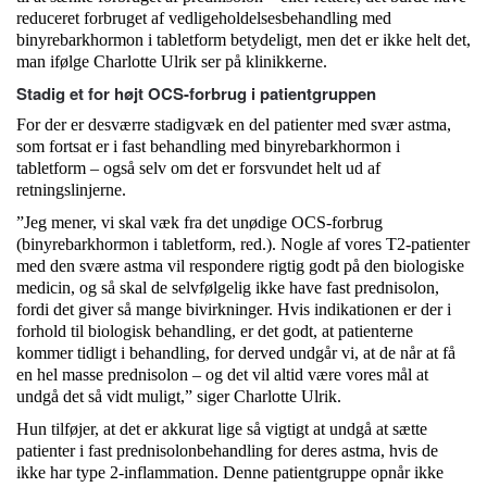
reduceret forbruget af vedligeholdelsesbehandling med
binyrebarkhormon i tabletform betydeligt, men det er ikke helt det,
man ifølge Charlotte Ulrik ser på klinikkerne.
Stadig et for højt OCS-forbrug i patientgruppen
For der er desværre stadigvæk en del patienter med svær astma,
som fortsat er i fast behandling med binyrebarkhormon i
tabletform – også selv om det er forsvundet helt ud af
retningslinjerne.
”Jeg mener, vi skal væk fra det unødige OCS-forbrug
(binyrebarkhormon i tabletform, red.). Nogle af vores T2-patienter
med den svære astma vil respondere rigtig godt på den biologiske
medicin, og så skal de selvfølgelig ikke have fast prednisolon,
fordi det giver så mange bivirkninger. Hvis indikationen er der i
forhold til biologisk behandling, er det godt, at patienterne
kommer tidligt i behandling, for derved undgår vi, at de når at få
en hel masse prednisolon – og det vil altid være vores mål at
undgå det så vidt muligt,” siger Charlotte Ulrik.
Hun tilføjer, at det er akkurat lige så vigtigt at undgå at sætte
patienter i fast prednisolonbehandling for deres astma, hvis de
ikke har type 2-inflammation. Denne patientgruppe opnår ikke