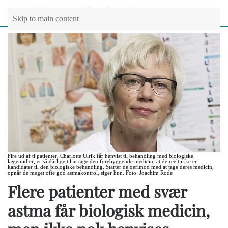
Skip to main content
Fire ud af ti patienter, Charlotte Ulrik får henvist til behandling med biologiske
lægemidler, er så dårlige til at tage den forebyggende medicin, at de reelt ikke er
kandidater til den biologiske behandling. Starter de derimod med at tage deres medicin,
opnår de meget ofte god astmakontrol, siger hun. Foto: Joachim Rode
Flere patienter med svær
astma får biologisk medicin,