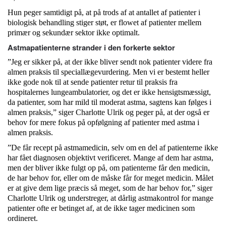
Hun peger samtidigt på, at på trods af at antallet af patienter i
biologisk behandling stiger støt, er flowet af patienter mellem
primær og sekundær sektor ikke optimalt.
Astmapatienterne strander i den forkerte sektor
”Jeg er sikker på, at der ikke bliver sendt nok patienter videre fra
almen praksis til speciallægevurdering. Men vi er bestemt heller
ikke gode nok til at sende patienter retur til praksis fra
hospitalernes lungeambulatorier, og det er ikke hensigtsmæssigt,
da patienter, som har mild til moderat astma, sagtens kan følges i
almen praksis,” siger Charlotte Ulrik og peger på, at der også er
behov for mere fokus på opfølgning af patienter med astma i
almen praksis.
”De får recept på astmamedicin, selv om en del af patienterne ikke
har fået diagnosen objektivt verificeret. Mange af dem har astma,
men der bliver ikke fulgt op på, om patienterne får den medicin,
de har behov for, eller om de måske får for meget medicin. Målet
er at give dem lige præcis så meget, som de har behov for,” siger
Charlotte Ulrik og understreger, at dårlig astmakontrol for mange
patienter ofte er betinget af, at de ikke tager medicinen som
ordineret.