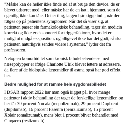
”Måske kan de heller ikke finde ud af at bruge den device, de er
blevet udstyret med, eller måske har de en kat i hjemmet, som de
egentlig ikke kan tåle. Det er ting, lægen bør kigge ind i, når der
følges op på patientens symptomer. Når det så viser sig, at
patienten passer sin farmakologiske behandling, tager sin medicin
korrekt og ikke er eksponeret for triggerfaktorer, hvor det er
muligt at undgå eksposition, og alligevel ikke har det godt, så skal
patienten naturligvis sendes videre i systemet,” lyder det fra
professoren.
Netop en komorbiditet som kronisk bihulebetændelse med
næsepolypper er ifølge Charlotte Ulrik blevet lettere at adressere,
da flere af de biologiske lægemidler til astma også har god effekt
her.
Bedre mulighed for at ramme hele sygdomsbilledet
I DSAR rapport 2022 har man også kigget på, hvor mange
patienter i aktiv behandling der tager de forskellige lægemidler, og
her får 39 procent Nucala (mepolizumab), 29 procent Dupixent
(dupilumab), 16 procent Fasenra (benralizumab), 15 procent
Xolair (omalizumab), mens blot 1 procent bliver behandlet med
Cinqaero (reslizumab).