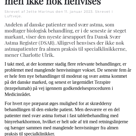
men ikke nok henvises
Skrevet af Jette Marinus den
11. januar 2023
. Skrevet i
Luftveje
.
Andelen af danske patienter med svær astma, som
modtager biologisk behandling, er i de seneste år steget
markant, viser den nyeste årsrapport fra Dansk Svær
Astma Register (DSAR). Alligevel henvises der ikke nok
astmapatienter fra almen praksis til specialklinikkerne,
mener Charlotte Ulrik.
I takt med, at der kommer stadig flere relevante behandlinger, er
problemet med manglende henvisninger vokset. De seneste fem år
er hele fem nye behandlinger til moderat og svær astma kommet
på det danske marked, og senest er lægemidlet Tezspire
(tezepelumab) på vej igennem godkendelsesproceduren i
Medicinrådet.
For hvert nye præparat øges mulighed for at skræddersy
behandlingen til den enkelte patient. Men desværre er en del
patienter med svær astma fortsat i fast tabletbehandling med
binyrebarkhormon, hvilket er helt ude af trit med retningslinjerne
og hænger sammen med manglende henvisninger fra almen
praksis til specialklinikker.