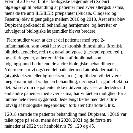
Frem til 2016 var blot et biologiske lægemiddel (Xolair)
tilgængeligt til behandling af patienter med svær allergisk astma,
mens de tre anti-IL5/IL5R-præparater (Nucala, Cinqaero og
Fasenra) blev tilgængelige mellem 2016 og 2018. Året efter blev
Dupixent godkendt til behandling herhjemme, og herefter er
udvalget af biologiske lægemidler blevet bredere.
”Flere studier viser, at der er del patienter med type 2-
inflammation, som også har svær kronisk rhinosinuitis (kronisk
bihulebetændelse, red.) og nasal polypose (næsepolypper, red.),
og erfaringen er, at her er effekten af dupilumab som
udgangspunkt bedre end de andre biologiske behandlinger.
Ydermere har vi også en del patienter med atopisk dermatitis
(atypisk eksem eller børneeksem, red.), og til dem vil det være
meget naturligt at vælge en behandling, der også har god effekt på
det. Så selv om de patienter ikke nødvendigvis ser anderledes ud
end andre patienter med svær astma, har vi fået en mulighed for at
ramme hele deres sygdomsbillede langt bedre med det større
udvalg af biologiske lægemidler,” forklarer Charlotte Ulrik.
I 2018 startede tre patienter behandling med Dupixent, i 2019 var
tallet oppe på seks, mens det i 2020, 2021 og de første tre
måneder af 2022 var henholdsvis 79, 120 og 45.