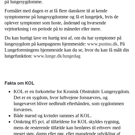
på lungesygdomme.
Formålet med dagen er at få flere danskere til at kende
symptomerne på lungesygdomme og få et lungetjek, hvis de
oplever symptomer som hoste, åndenød og hvæsende
vejrtrækning i en periode på to måneder eller mere.
Du kan hurtigt lave en hurtig test af, om du har symptomer på
lungesygdom på kampagnens hjemmeside:
www.pustnu.dk
. På
Lungeforeningens hjemmeside kan du se, hvor du kan få målt din
lungefunktion:
www.lunge.dk/lungedag
Fakta om KOL
KOL er en forkortelse for Kronisk Obstruktiv Lungesygdom.
Det er en sygdom, hvor luftvejene forsnævres, og
lungevævet bliver nedbrudt efterhånden, som sygdommen
forværres.
Både mænd og kvinder rammes af KOL.
Omkring 85 pct. af tilfældene for KOL skyldes rygning,
mens de resterende tilfælde kan henføres til erhverv med
meget støv, damp eller røg, eller manglende udvikling af