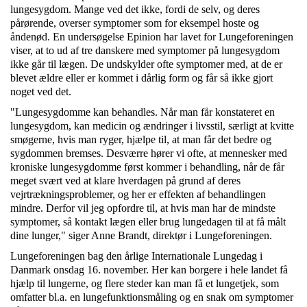
lungesygdom. Mange ved det ikke, fordi de selv, og deres
pårørende, overser symptomer som for eksempel hoste og
åndenød. En undersøgelse Epinion har lavet for Lungeforeningen
viser, at to ud af tre danskere med symptomer på lungesygdom
ikke går til lægen. De undskylder ofte symptomer med, at de er
blevet ældre eller er kommet i dårlig form og får så ikke gjort
noget ved det.
"Lungesygdomme kan behandles. Når man får konstateret en
lungesygdom, kan medicin og ændringer i livsstil, særligt at kvitte
smøgerne, hvis man ryger, hjælpe til, at man får det bedre og
sygdommen bremses. Desværre hører vi ofte, at mennesker med
kroniske lungesygdomme først kommer i behandling, når de får
meget svært ved at klare hverdagen på grund af deres
vejrtrækningsproblemer, og her er effekten af behandlingen
mindre. Derfor vil jeg opfordre til, at hvis man har de mindste
symptomer, så kontakt lægen eller brug lungedagen til at få målt
dine lunger," siger Anne Brandt, direktør i Lungeforeningen.
Lungeforeningen bag den årlige Internationale Lungedag i
Danmark onsdag 16. november. Her kan borgere i hele landet få
hjælp til lungerne, og flere steder kan man få et lungetjek, som
omfatter bl.a. en lungefunktionsmåling og en snak om symptomer